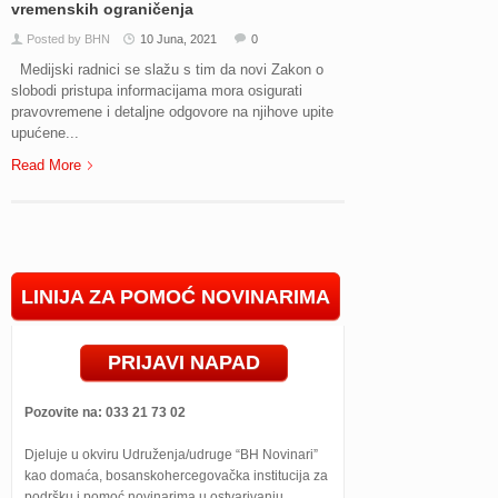
vremenskih ograničenja
Posted by BHN
10 Juna, 2021
0
Medijski radnici se slažu s tim da novi Zakon o
slobodi pristupa informacijama mora osigurati
pravovremene i detaljne odgovore na njihove upite
upućene...
Read More
LINIJA ZA POMOĆ NOVINARIMA
PRIJAVI NAPAD
Pozovite na: 033 21 73 02
Djeluje u okviru Udruženja/udruge “BH Novinari”
kao domaća, bosanskohercegovačka institucija za
podršku i pomoć novinarima u ostvarivanju