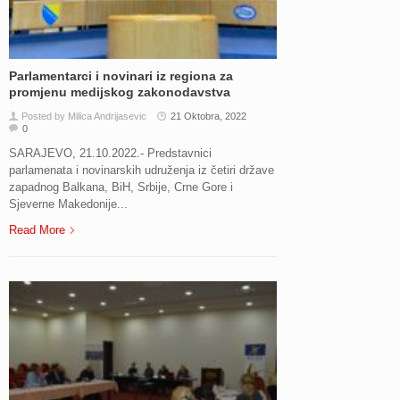
Parlamentarci i novinari iz regiona za
promjenu medijskog zakonodavstva
Posted by Milica Andrijasevic
21 Oktobra, 2022
0
SARAJEVO, 21.10.2022.- Predstavnici
parlamenata i novinarskih udruženja iz četiri države
zapadnog Balkana, BiH, Srbije, Crne Gore i
Sjeverne Makedonije...
Read More