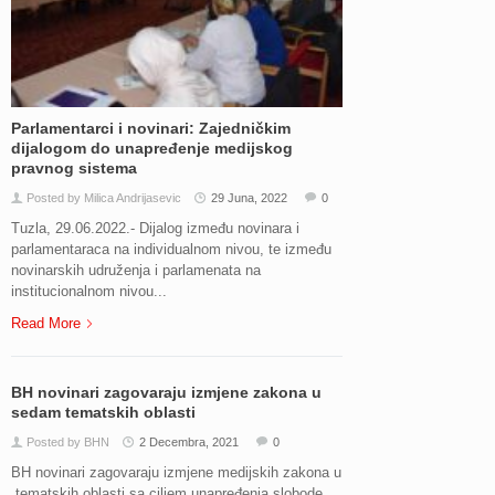
Parlamentarci i novinari: Zajedničkim
dijalogom do unapređenje medijskog
pravnog sistema
Posted by Milica Andrijasevic
29 Juna, 2022
0
Tuzla, 29.06.2022.- Dijalog između novinara i
parlamentaraca na individualnom nivou, te između
novinarskih udruženja i parlamenata na
institucionalnom nivou...
Read More
BH novinari zagovaraju izmjene zakona u
sedam tematskih oblasti
Posted by BHN
2 Decembra, 2021
0
BH novinari zagovaraju izmjene medijskih zakona u
️ tematskih oblasti sa ciljem unapređenja slobode