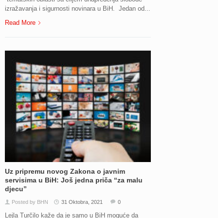
izražavanja i sigurnosti novinara u BiH. Jedan od...
Read More
Uz pripremu novog Zakona o javnim
servisima u BiH: Još jedna priča “za malu
djecu”
Posted by BHN
31 Oktobra, 2021
0
Lejla Turčilo kaže da je samo u BiH moguće da