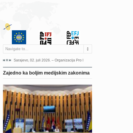
Navigate to...
jeća Grada Sarajeva povodom Dana Sarajeva dugogodišnjoj...
Sarajevo, 02. juli 2026. – Organizacija Pro Educa juče je uspješno održala 
Ankara, 19. juni 2026. – Preds
Zajedno ka boljim medijskim zakonima