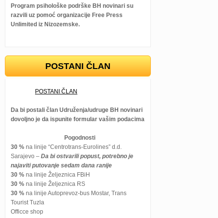
Program psihološke podrške BH novinari su
razvili uz pomoć organizacije Free Press
Unlimited iz Nizozemske.
POSTANI ČLAN
POSTANI ČLAN
Da bi postali član Udruženja/udruge BH novinari
dovoljno je da ispunite formular vašim podacima
Pogodnosti
30 %
na linije “Centrotrans-Eurolines” d.d.
Sarajevo –
Da bi ostvarili popust, potrebno je
najaviti putovanje sedam dana ranije
30 %
na linije Željeznica FBiH
30 %
na linije Željeznica RS
30 %
na linije Autoprevoz-bus Mostar, Trans
Tourist Tuzla
Officce shop