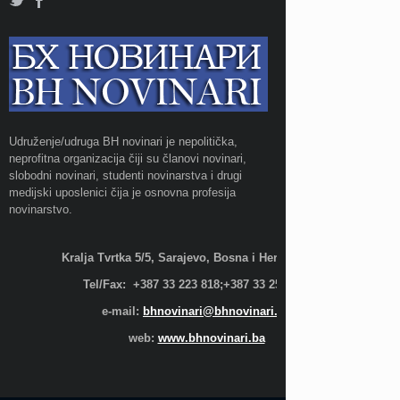
Udruženje/udruga BH novinari je nepolitička,
neprofitna organizacija čiji su članovi novinari,
slobodni novinari, studenti novinarstva i drugi
medijski uposlenici čija je osnovna profesija
novinarstvo.
Kralja Tvrtka 5/5, Sarajevo, Bosna i Hercegovina;
Tel/Fax: +387 33 223 818;+387 33 255 600
e-mail:
bhnovinari@bhnovinari.ba
web:
www.bhnovinari.ba