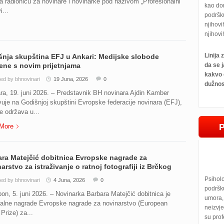
a radionicu za novinare i novinarke pod nazivom „Profesionalni
kao do
i...
podršk
njihovi
njihovi
Linija
nja skupština EFJ u Ankari: Medijske slobode
ne s novim prijetnjama
da se j
kakvo 
ed by bhnovinari
19 Juna, 2026
0
dužnos
a, 19. juni 2026. – Predstavnik BH novinara Ajdin Kamber
uje na Godišnjoj skupštini Evropske federacije novinara (EFJ),
e održava u...
More
ra Matejčić dobitnica Evropske nagrade za
arstvo za istraživanje o ratnoj fotografiji iz Brčkog
Psihol
ed by bhnovinari
4 Juna, 2026
0
podršku
n, 5. juni 2026. – Novinarka Barbara Matejčić dobitnica je
umora, 
jalne nagrade Evropske nagrade za novinarstvo (European
neizvje
Prize) za...
su prof