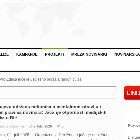
LIZE
KAMPANJE
PROJEKTI
MREZA NOVINARKI
NOVINARSKA
 Pro Educa juče je uspješno održala radionicu za...
LIN
ajevu održana radionica o mentalnom zdravlju i
m pravima novinara: Jačanje otpornosti medijskih
ka u BiH
Pozovi
ed by bhnovinari
2 Jula, 2026
0
vo, 02. juli 2026. – Organizacija Pro Educa juče je uspješno
Djeluje