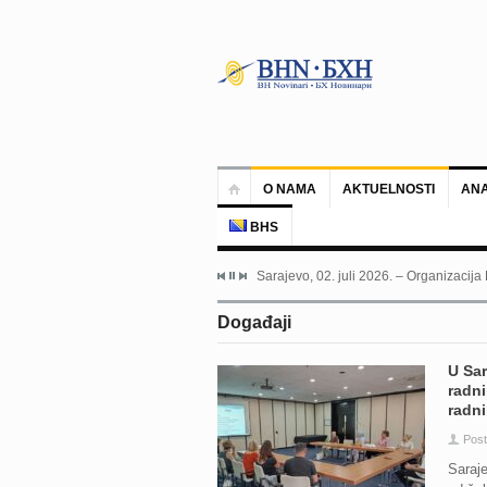
O NAMA
AKTUELNOSTI
ANA
BHS
Sarajevo, 02. juli 2026. – Organizacija
Događaji
U Sar
radni
radni
Post
Saraje