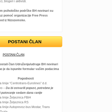
ci, blogeri i aktivisti.
m psihološke podrške BH novinari su
i uz pomoć organizacije Free Press
ted iz Nizozemske.
POSTANI ČLAN
POSTANI ČLAN
postali član Udruženja/udruge BH novinari
no je da ispunite formular vašim podacima
Pogodnosti
 linije “Centrotrans-Eurolines” d.d.
vo –
Da bi ostvarili popust, potrebno je
ti putovanje sedam dana ranije
 linije Željeznica FBiH
 linije Željeznica RS
 linije Autoprevoz-bus Mostar, Trans
 Tuzla