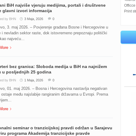
ni BiH najviše vjeruju medijima, portali i društvene
Officce
 glavni izvori informacija
Print s
ted by BHN
3 Maja, 2026
0
vo, 3. maj 2026. – Povjerenje građana Bosne i Hercegovine u
 i nevladin sektor raste, dok istovremeno prepoznaju politički
 kao najveću...
More
teri bez granica: Sloboda medija u BiH na najnižem
 u posljednjih 25 godina
ted by BHN
1 Maja, 2026
0
vo, 01. maj 2026. – Bosna i Hercegovina nastavlja negativan
i ostaje među najslabije rangiranim državama u Evropi. Prema
ijem...
More
nalni seminar o tranzicijskoj pravdi održan u Sarajevu
iru programa Akademija tranzicijske pravde