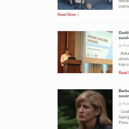
održal
izazov
Read More
Godiš
suoče
Post
Ankar
učestv
koja s
Read 
Barba
novin
Post
Lisabo
Speci
Press 