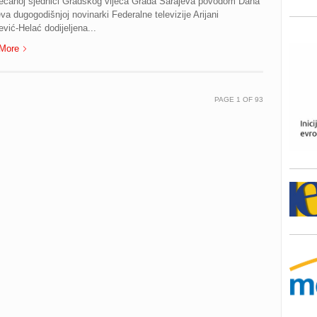
ečanoj sjednici Gradskog vijeća Grada Sarajeva povodom Dana
va dugogodišnjoj novinarki Federalne televizije Arijani
vić-Helać dodijeljena...
More
PAGE
1
OF
93