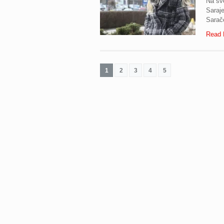
Na sv
Saraje
Sarače
Read 
1
2
3
4
5