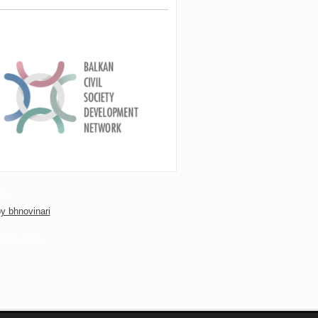
ER
y bhnovinari
OOK PAGE