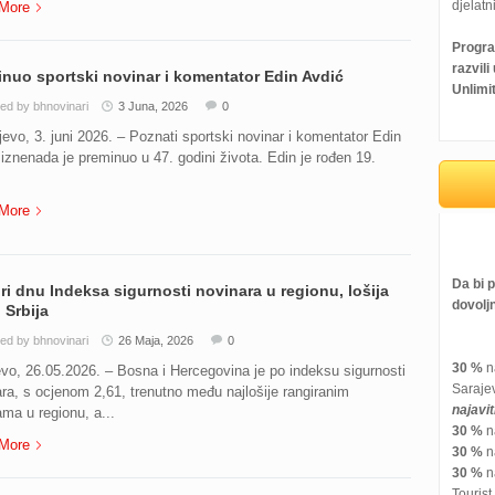
djelatni
More
Progra
razvil
nuo sportski novinar i komentator Edin Avdić
Unlimi
ed by bhnovinari
3 Juna, 2026
0
vo, 3. juni 2026. – Poznati sportski novinar i komentator Edin
iznenada je preminuo u 47. godini života. Edin je rođen 19.
More
Da bi 
ri dnu Indeksa sigurnosti novinara u regionu, lošija
dovolj
Srbija
ed by bhnovinari
26 Maja, 2026
0
30 %
na
vo, 26.05.2026. – Bosna i Hercegovina je po indeksu sigurnosti
Saraje
ra, s ocjenom 2,61, trenutno među najlošije rangiranim
najavi
ma u regionu, a...
30 %
na
More
30 %
na
30 %
na
Tourist