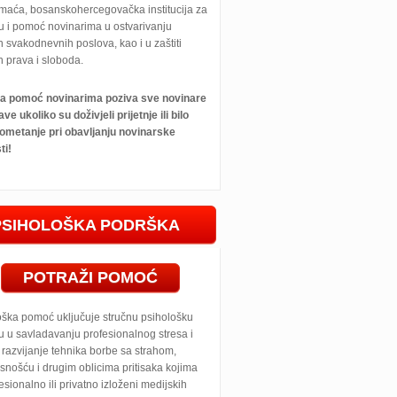
maća, bosanskohercegovačka institucija za
u i pomoć novinarima u ostvarivanju
h svakodnevnih poslova, kao i u zaštiti
h prava i sloboda.
 za pomoć novinarima poziva sve novinare
ave ukoliko su doživjeli prijetnje ili bilo
ometanje pri obavljanju novinarske
ti!
PSIHOLOŠKA PODRŠKA
POTRAŽI POMOĆ
oška pomoć uključuje stručnu psihološku
 u savladavanju profesionalnog stresa i
razvijanje tehnika borbe sa strahom,
snošću i drugim oblicima pritisaka kojima
esionalno ili privatno izloženi medijskih