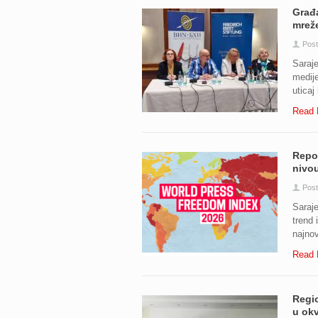
Građa
mreže
Pos
Saraje
medije
uticaj
Read 
Repor
nivou
Pos
Saraje
trend 
najnov
Read 
Regio
u okv