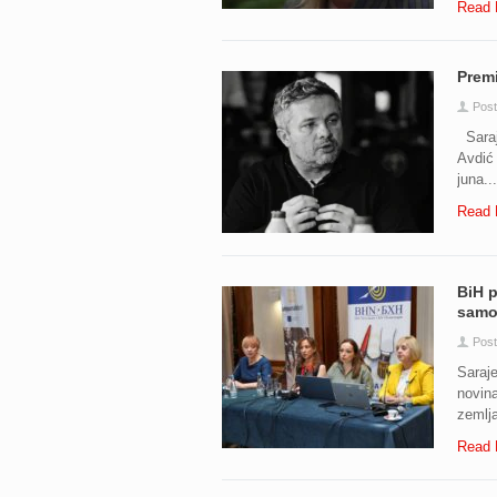
Read 
Premi
Post
Saraje
Avdić 
juna...
Read 
BiH p
samo 
Post
Saraje
novina
zemlja
Read 