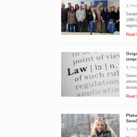
Pos
Saraj
1990-
region
Read 
Osigu
izmj
Pos
Gotovo
inform
dostav
Read 
Plake
Sarač
Pos