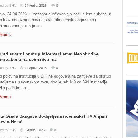
ted by BHN
24 Aprila, 2026
0
evo, 24.04.2026. – Važnost suočavanja s naslijeđem sukoba iz
ih kroz odgovorno novinarstvo, akademski angažman i
alnu saradnju bila je u...
More
rati stvarni pristup informacijama: Neophodne
ene zakona na svim nivoima
ted by BHN
14 Aprila, 2026
0
 polovina institucija u BiH ne odgovara na zahtjeve za pristup
acijama u zakonskom roku, dok je tek 140 od 394 institucije
ilo podatke na...
More
ta Grada Sarajeva dodijeljena novinarki FTV Arijani
ević-Helać
ted by BHN
9 Aprila, 2026
0