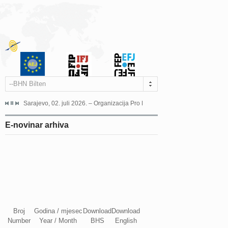
--BHN Bilten
jeća Grada Sarajeva povodom Dana Sarajeva dugogodišnjoj...
Sarajevo, 02. juli 2026. – Organizacija Pro Educa juče je uspješno održala 
Ankara, 19. juni 2026. – Preds
E-novinar arhiva
Broj
Godina / mjesec
Download
Download
Number
Year / Month
BHS
English