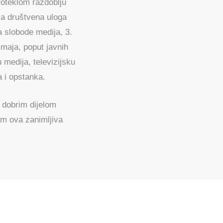
proteklom razdoblju
la društvena uloga
 slobode medija, 3.
 maja, poput javnih
medija, televizijsku
 i opstanka.
 dobrim dijelom
im ova zanimljiva
EDIJE