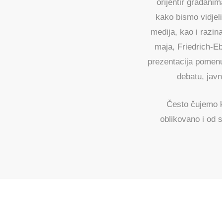
orijentir građanim
kako bismo vidjel
medija, kao i razi
maja, Friedrich-Eb
prezentacija pomenu
debatu, jav
Često čujemo k
oblikovano i od 
POVJ