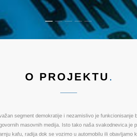
O PROJEKTU
.
 važan segment demokratije i nezamislivo je funkcionisanje b
dgovornih masovnih medija. Isto tako naša svakodnevica je 
arnju kafu, radija dok se vozimo u automobilu ili obavljamo