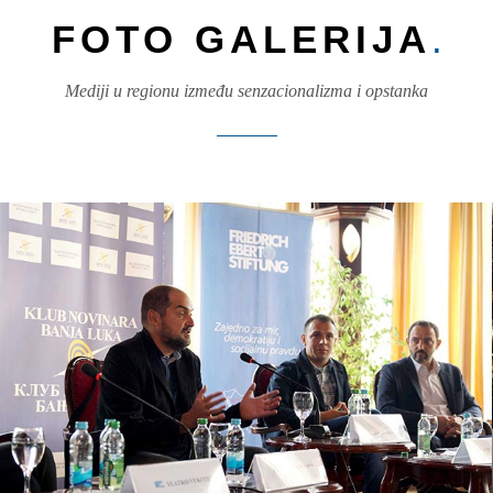
EDIJSKE SLO
FOTO GALERIJA
.
Mediji u regionu između senzacionalizma i opstanka
OTVORI PUBLIKACIJU