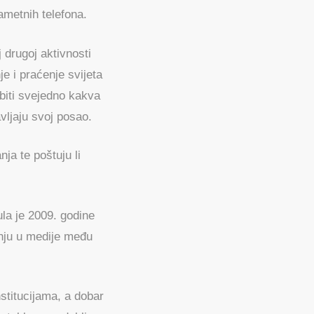
ametnih telefona.
 drugoj aktivnosti
 i praćenje svijeta
biti svejedno kakva
vljaju svoj posao.
nja te poštuju li
ula je 2009. godine
enju u medije među
nstitucijama, a dobar