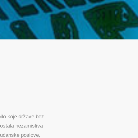
ilo koje države bez
postala nezamisliva
 kućanske poslove,