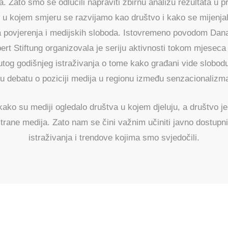
a. Zato smo se odlučili napraviti zbirnu analizu rezultata u 
i u kojem smjeru se razvijamo kao društvo i kako se mijenja
na povjerenja i medijskih sloboda. Istovremeno povodom Dana
ert Stiftung organizovala je seriju aktivnosti tokom mjeseca
tog godišnjeg istraživanja o tome kako građani vide slobodu 
nu debatu o poziciji medija u regionu između senzacionalizma
ako su mediji ogledalo društva u kojem djeluju, a društvo je
strane medija. Zato nam se čini važnim učiniti javno dostupn
istraživanja i trendove kojima smo svjedočili.
Božo Skoko i Dejan Lučka
ERENJE U M