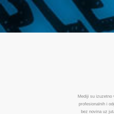
Mediji su izuzetno
profesionalnih i o
bez novina uz jut