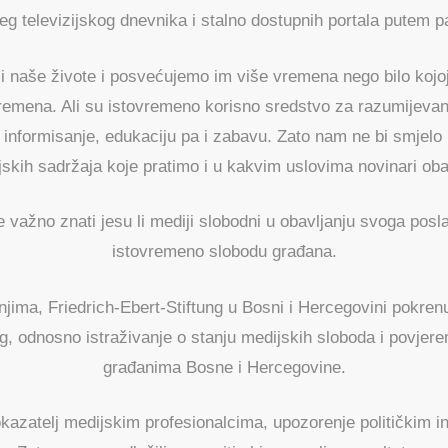
g televizijskog dnevnika i stalno dostupnih portala putem p
li naše živote i posvećujemo im više vremena nego bilo kojoj
emena. Ali su istovremeno korisno sredstvo za razumijevanje
informisanje, edukaciju pa i zabavu. Zato nam ne bi smjelo 
ijskih sadržaja koje pratimo i u kakvim uslovima novinari oba
e važno znati jesu li mediji slobodni u obavljanju svoga posla
istovremeno slobodu građana.
njima, Friedrich-Ebert-Stiftung u Bosni i Hercegovini pokren
ng, odnosno istraživanje o stanju medijskih sloboda i povjer
građanima Bosne i Hercegovine.
okazatelj medijskim profesionalcima, upozorenje političkim i