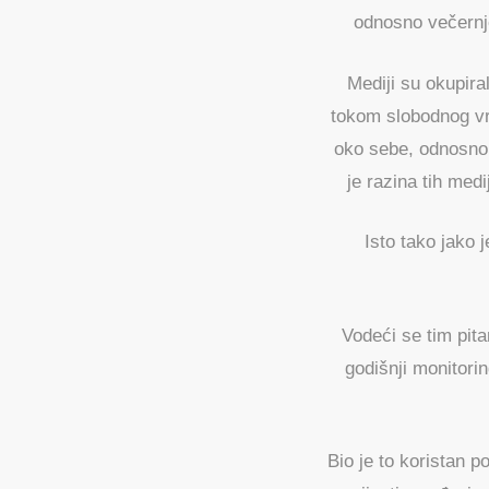
odnosno večernje
Mediji su okupira
tokom slobodnog vr
oko sebe, odnosno 
je razina tih med
Isto tako jako j
Vodeći se tim pita
godišnji monitori
Bio je to koristan p