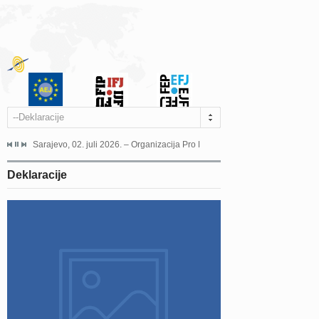
--Deklaracije
jeća Grada Sarajeva povodom Dana Sarajeva dugogodišnjoj...
Sarajevo, 02. juli 2026. – Organizacija Pro Educa juče je uspješno održala 
Ankara, 19. juni 2026. – Preds
Deklaracije