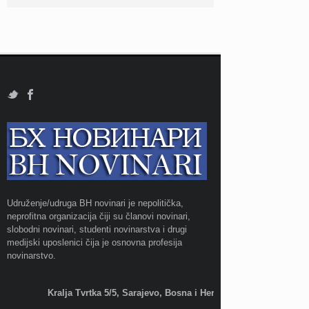
Udruženje/udruga BH novinari je nepolitička,
neprofitna organizacija čiji su članovi novinari,
slobodni novinari, studenti novinarstva i drugi
medijski uposlenici čija je osnovna profesija
novinarstvo.
Kralja Tvrtka 5/5, Sarajevo, Bosna i Hercegovina;