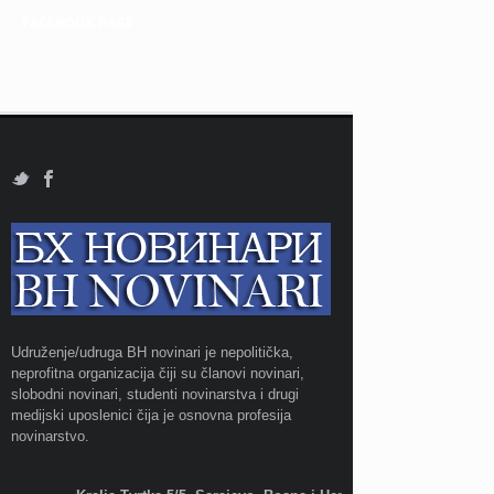
FACEBOOK PAGE
Udruženje/udruga BH novinari je nepolitička,
neprofitna organizacija čiji su članovi novinari,
slobodni novinari, studenti novinarstva i drugi
medijski uposlenici čija je osnovna profesija
novinarstvo.