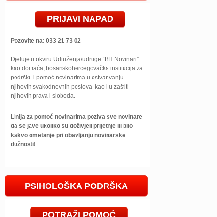
PRIJAVI NAPAD
Pozovite na: 033 21 73 02
Djeluje u okviru Udruženja/udruge “BH Novinari”
kao domaća, bosanskohercegovačka institucija za
podršku i pomoć novinarima u ostvarivanju
njihovih svakodnevnih poslova, kao i u zaštiti
njihovih prava i sloboda.
Linija za pomoć novinarima poziva sve novinare
da se jave ukoliko su doživjeli prijetnje ili bilo
kakvo ometanje pri obavljanju novinarske
dužnosti!
PSIHOLOŠKA PODRŠKA
POTRAŽI POMOĆ