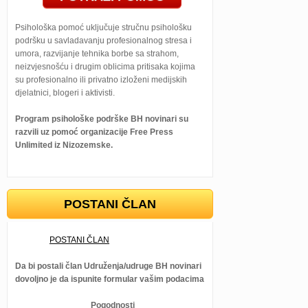
Psihološka pomoć uključuje stručnu psihološku
podršku u savladavanju profesionalnog stresa i
umora, razvijanje tehnika borbe sa strahom,
neizvjesnošću i drugim oblicima pritisaka kojima
su profesionalno ili privatno izloženi medijskih
djelatnici, blogeri i aktivisti.
Program psihološke podrške BH novinari su
razvili uz pomoć organizacije Free Press
Unlimited iz Nizozemske.
POSTANI ČLAN
POSTANI ČLAN
Da bi postali član Udruženja/udruge BH novinari
dovoljno je da ispunite formular vašim podacima
Pogodnosti