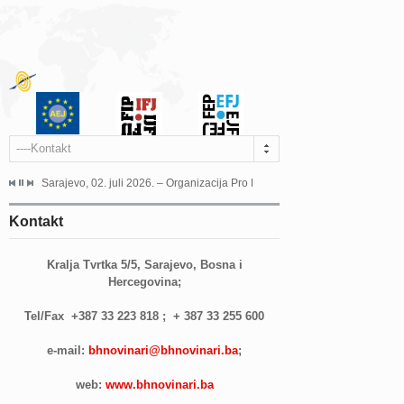
----Kontakt
jeća Grada Sarajeva povodom Dana Sarajeva dugogodišnjoj...
Sarajevo, 02. juli 2026. – Organizacija Pro Educa juče je uspješno održala 
Ankara, 19. juni 2026. – Preds
Kontakt
Kralja Tvrtka 5/5, Sarajevo, Bosna i
Hercegovina;
Tel/Fax
+387 33 223 818
;
+ 387 33 255 600
e-mail:
bhnovinari@bhnovinari.ba
;
web:
www.bhnovinari.ba