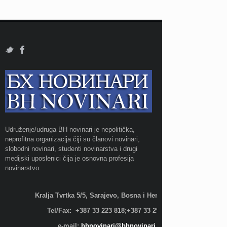
Udruženje/udruga BH novinari je nepolitička,
neprofitna organizacija čiji su članovi novinari,
slobodni novinari, studenti novinarstva i drugi
medijski uposlenici čija je osnovna profesija
novinarstvo.
Kralja Tvrtka 5/5, Sarajevo, Bosna i Hercegovina;
Tel/Fax: +387 33 223 818;+387 33 255 600
e-mail:
bhnovinari@bhnovinari.ba