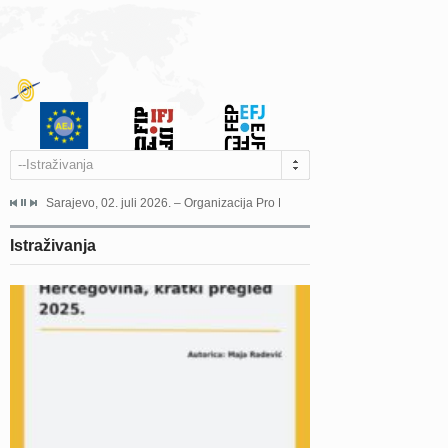
--Istraživanja
jeća Grada Sarajeva povodom Dana Sarajeva dugogodišnjoj...
Sarajevo, 02. juli 2026. – Organizacija Pro Educa juče je uspješno održala 
Ankara, 19. juni 2026. – Preds
Istraživanja