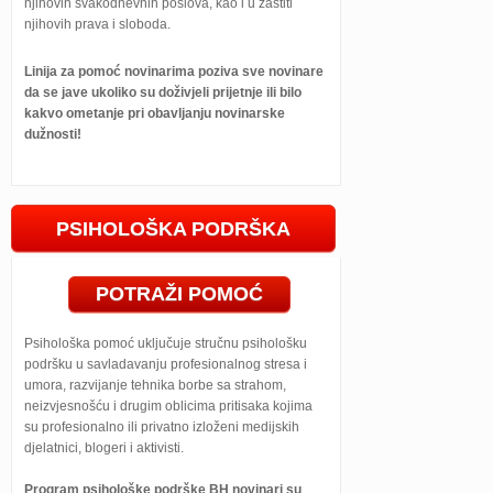
njihovih svakodnevnih poslova, kao i u zaštiti
njihovih prava i sloboda.
Linija za pomoć novinarima poziva sve novinare
da se jave ukoliko su doživjeli prijetnje ili bilo
kakvo ometanje pri obavljanju novinarske
dužnosti!
PSIHOLOŠKA PODRŠKA
POTRAŽI POMOĆ
Psihološka pomoć uključuje stručnu psihološku
podršku u savladavanju profesionalnog stresa i
umora, razvijanje tehnika borbe sa strahom,
neizvjesnošću i drugim oblicima pritisaka kojima
su profesionalno ili privatno izloženi medijskih
djelatnici, blogeri i aktivisti.
Program psihološke podrške BH novinari su