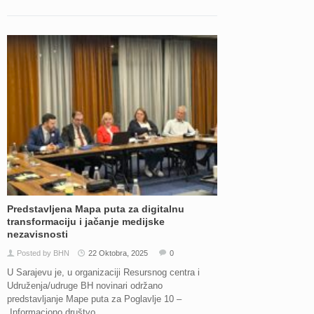
Predstavljena Mapa puta za digitalnu
transformaciju i jačanje medijske
nezavisnosti
Posted by BHN
22 Oktobra, 2025
0
U Sarajevu je, u organizaciji Resursnog centra i
Udruženja/udruge BH novinari održano
predstavljanje Mape puta za Poglavlje 10 –
Informaciono društvo...