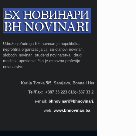
Udruženje/udruga BH novinari je nepolitička,
neprofitna organizacija čiji su članovi novinari,
slobodni novinari, studenti novinarstva i drugi
medijski uposlenici čija je osnovna profesija
novinarstvo.
Kralja Tvrtka 5/5, Sarajevo, Bosna i Hercegovina;
Tel/Fax: +387 33 223 818;+387 33 255 600
e-mail:
bhnovinari@bhnovinari.ba
web:
www.bhnovinari.ba