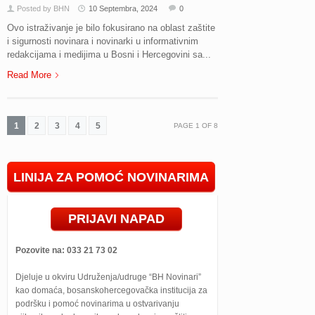
Posted by BHN
10 Septembra, 2024
0
Ovo istraživanje je bilo fokusirano na oblast zaštite
i sigurnosti novinara i novinarki u informativnim
redakcijama i medijima u Bosni i Hercegovini sa...
Read More
1
2
3
4
5
PAGE
1
OF
8
LINIJA ZA POMOĆ NOVINARIMA
PRIJAVI NAPAD
Pozovite na: 033 21 73 02
Djeluje u okviru Udruženja/udruge “BH Novinari”
kao domaća, bosanskohercegovačka institucija za
podršku i pomoć novinarima u ostvarivanju