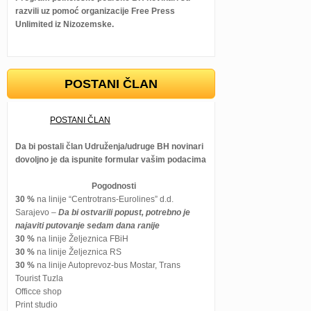
razvili uz pomoć organizacije Free Press
Unlimited iz Nizozemske.
POSTANI ČLAN
POSTANI ČLAN
Da bi postali član Udruženja/udruge BH novinari
dovoljno je da ispunite formular vašim podacima
Pogodnosti
30 %
na linije “Centrotrans-Eurolines” d.d.
Sarajevo –
Da bi ostvarili popust, potrebno je
najaviti putovanje sedam dana ranije
30 %
na linije Željeznica FBiH
30 %
na linije Željeznica RS
30 %
na linije Autoprevoz-bus Mostar, Trans
Tourist Tuzla
Officce shop
Print studio