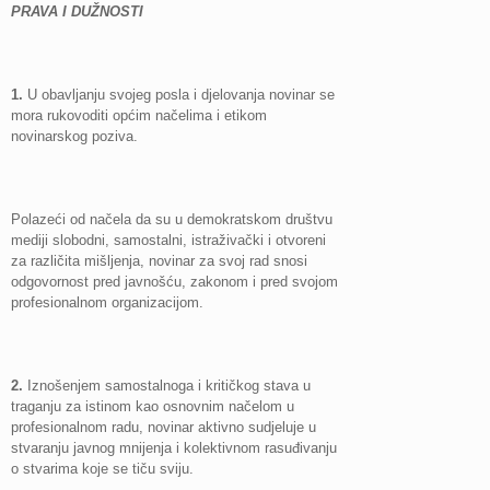
PRAVA I DUŽNOSTI
1.
U obavljanju svojeg posla i djelovanja novinar se
mora rukovoditi općim načelima i etikom
novinarskog poziva.
Polazeći od načela da su u demokratskom društvu
mediji slobodni, samostalni, istraživački i otvoreni
za različita mišljenja, novinar za svoj rad snosi
odgovornost pred javnošću, zakonom i pred svojom
profesionalnom organizacijom.
2.
Iznošenjem samostalnoga i kritičkog stava u
traganju za istinom kao osnovnim načelom u
profesionalnom radu, novinar aktivno sudjeluje u
stvaranju javnog mnijenja i kolektivnom rasuđivanju
o stvarima koje se tiču sviju.