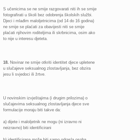
S učenicima se ne smije razgovarati niti ih se smije
fotografirati u školi bez odobrenja školskih službi.
Djeci i mlađim maloljetnicima (od 14 do 16 godina)
ne smije se plaćati za obavijesti niti se smije
plaćati njihovim roditeljima ili skrbnicima, osim ako
to nije u interesu djeteta.
18.
Novinar ne smije otkriti identitet djece upletene
u slučajeve seksualnog zlostavljanja, bez obzira
jesu li svjedoci ili žrtve.
U novinskim izvještajima (i drugim prilozima) o
slučajevima seksualnog zlostavljanja djece sve
formulacije moraju biti takve da:
a) dijete i maloljetnik ne mogu (ni izravno ni
neizravno) biti identificirani
b) identificirana može biti samo odrasla osoba.