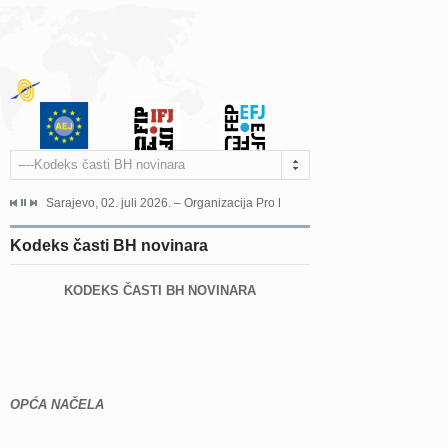
----Kodeks časti BH novinara
jeća Grada Sarajeva povodom Dana Sarajeva dugogodišnjoj...
Sarajevo, 02. juli 2026. – Organizacija Pro Educa juče je uspješno održala 
Ankara, 19. juni 2026. – Preds
Kodeks časti BH novinara
KODEKS ČASTI BH NOVINARA
OPĆA NAČELA