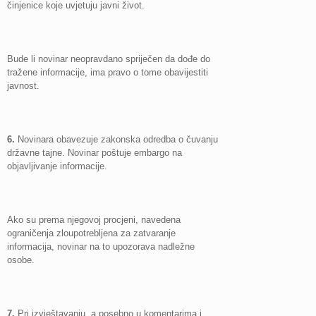
činjenice koje uvjetuju javni život.
Bude li novinar neopravdano spriječen da dođe do
tražene informacije, ima pravo o tome obavijestiti
javnost.
6.
Novinara obavezuje zakonska odredba o čuvanju
državne tajne. Novinar poštuje embargo na
objavljivanje informacije.
Ako su prema njegovoj procjeni, navedena
ograničenja zloupotrebljena za zatvaranje
informacija, novinar na to upozorava nadležne
osobe.
7.
Pri izvještavanju, a posebno u komentarima i