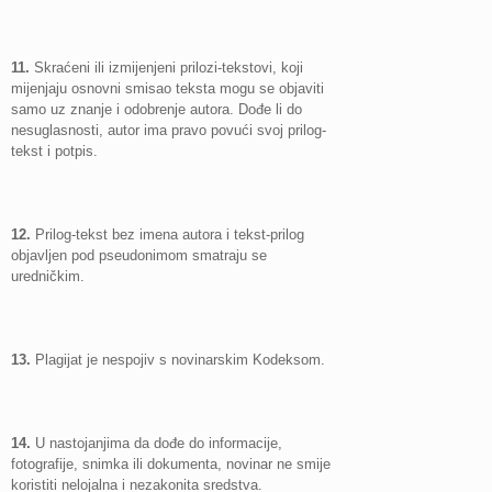
11.
Skraćeni ili izmijenjeni prilozi-tekstovi, koji
mijenjaju osnovni smisao teksta mogu se objaviti
samo uz znanje i odobrenje autora. Dođe li do
nesuglasnosti, autor ima pravo povući svoj prilog-
tekst i potpis.
12.
Prilog-tekst bez imena autora i tekst-prilog
objavljen pod pseudonimom smatraju se
uredničkim.
13.
Plagijat je nespojiv s novinarskim Kodeksom.
14.
U nastojanjima da dođe do informacije,
fotografije, snimka ili dokumenta, novinar ne smije
koristiti nelojalna i nezakonita sredstva.