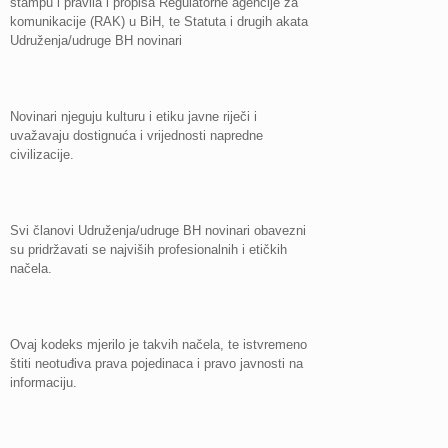
štampu i pravila i propisa Regulatorne agencije za
komunikacije (RAK) u BiH, te Statuta i drugih akata
Udruženja/udruge BH novinari
Novinari njeguju kulturu i etiku javne riječi i
uvažavaju dostignuća i vrijednosti napredne
civilizacije.
Svi članovi Udruženja/udruge BH novinari obavezni
su pridržavati se najviših profesionalnih i etičkih
načela.
Ovaj kodeks mjerilo je takvih načela, te istvremeno
štiti neotuđiva prava pojedinaca i pravo javnosti na
informaciju.