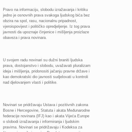
Pravo na informaciju, slobodu izražavanja i kritiku
jedno je osnovnih prava svakoga ljudskog bića bez
obzira na spol, rasu, nacionalnu pripadnost,
vjeroispovijest i političko opredjeljenje. Iz tog prava
javnosti da upoznaje činjenice i mišljenja proizlaze
obaveza i prava novinara.
U svojem radu novinari su dužni braniti ljudska
prava, dostojanstvo i slobodu, uvažavati pluralizam
ideja i mišljenja, pridonositi jačanju pravne države i
kao demokratski dio javnosti sudjelovati u kontroli
nad djelovanjem vlasti i politike.
Novinari se pridržavaju Ustava i pozitivnih zakona
Bosne i Hercegovine, Statuta i akata Međunarodne
federacije novinara (IFJ) kao i akata Vijeća Europe
o slobodi izražavanja i informiranja i ljudskim
pravima. Novinari se pridrižavaju i Kodeksa za