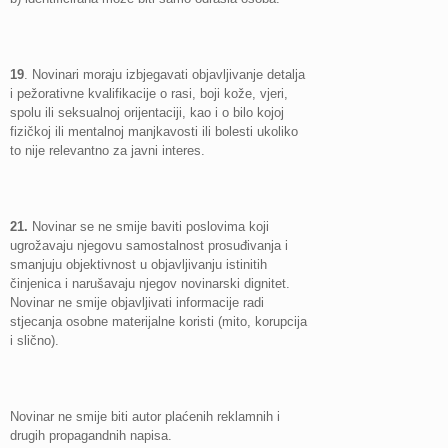
19
. Novinari moraju izbjegavati objavljivanje detalja
i pežorativne kvalifikacije o rasi, boji kože, vjeri,
spolu ili seksualnoj orijentaciji, kao i o bilo kojoj
fizičkoj ili mentalnoj manjkavosti ili bolesti ukoliko
to nije relevantno za javni interes.
21.
Novinar se ne smije baviti poslovima koji
ugrožavaju njegovu samostalnost prosuđivanja i
smanjuju objektivnost u objavljivanju istinitih
činjenica i narušavaju njegov novinarski dignitet.
Novinar ne smije objavljivati informacije radi
stjecanja osobne materijalne koristi (mito, korupcija
i slično).
Novinar ne smije biti autor plaćenih reklamnih i
drugih propagandnih napisa.