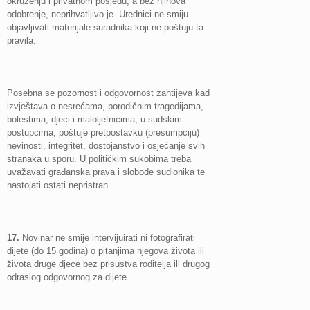
okruženju i privatnom posjedu, a bez njihova
odobrenje, neprihvatljivo je. Urednici ne smiju
objavljivati materijale suradnika koji ne poštuju ta
pravila.
Posebna se pozornost i odgovornost zahtijeva kad
izvještava o nesrećama, porodičnim tragedijama,
bolestima, djeci i maloljetnicima, u sudskim
postupcima, poštuje pretpostavku (presumpciju)
nevinosti, integritet, dostojanstvo i osjećanje svih
stranaka u sporu. U političkim sukobima treba
uvažavati građanska prava i slobode sudionika te
nastojati ostati nepristran.
17.
Novinar ne smije intervijuirati ni fotografirati
dijete (do 15 godina) o pitanjima njegova života ili
života druge djece bez prisustva roditelja ili drugog
odraslog odgovornog za dijete.