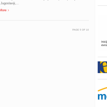
 Jugoslaviji,...
More
PAGE
5
OF
10