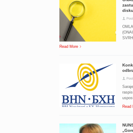
zastu
disk
Pos
OMLA
(ONA
SVRH
Read More
Konku
odbr
Pos
Saraj
raspis
uspost
Read 
NUNS
„Gor