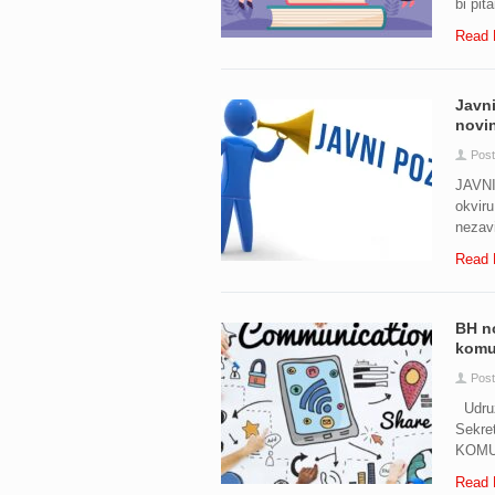
bi pita
Read 
Javni
novin
Pos
JAVNI
okvir
nezavi
Read 
BH no
komun
Pos
Udruže
Sekre
KOMUN
Read 