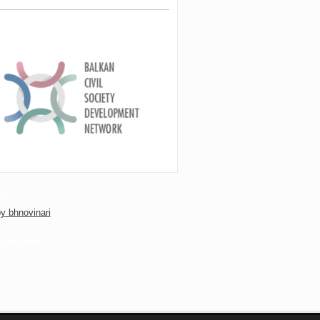
ER
y bhnovinari
OOK PAGE