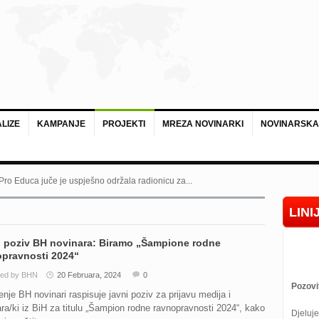
LIZE
KAMPANJE
PROJEKTI
MREZA NOVINARKI
NOVINARSKA
 Pro Educa juče je uspješno održala radionicu za...
LIN
i poziv BH novinara: Biramo „Šampione rodne
opravnosti 2024“
ted by BHN
20 Februara, 2024
0
Pozovi
nje BH novinari raspisuje javni poziv za prijavu medija i
ra/ki iz BiH za titulu „Šampion rodne ravnopravnosti 2024“, kako
Djeluje