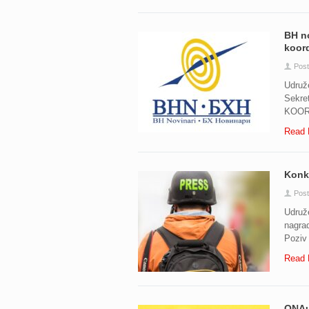
BH no
koord
Pos
Udruže
Sekre
KOOR
Read 
Konku
Pos
Udruže
nagrad
Poziv 
Read 
ONAuB