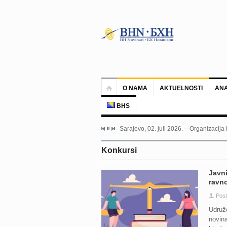
O NAMA
AKTUELNOSTI
ANA
BHS
Sarajevo, 02. juli 2026. – Organizacija
Konkursi
Javn
ravn
Pos
Udruže
novina