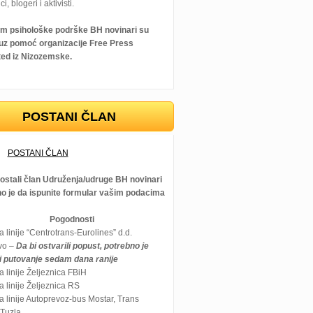
ci, blogeri i aktivisti.
m psihološke podrške BH novinari su
i uz pomoć organizacije Free Press
ted iz Nizozemske.
POSTANI ČLAN
POSTANI ČLAN
postali član Udruženja/udruge BH novinari
no je da ispunite formular vašim podacima
Pogodnosti
 linije “Centrotrans-Eurolines” d.d.
vo –
Da bi ostvarili popust, potrebno je
ti putovanje sedam dana ranije
 linije Željeznica FBiH
 linije Željeznica RS
 linije Autoprevoz-bus Mostar, Trans
 Tuzla