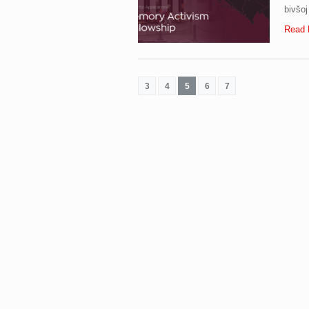
bivšoj
Read 
3
4
5
6
7