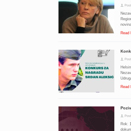
Pos
Nezavi
Region
novina
Read 
Konku
Pos
Helsin
Nezavi
Udruga
Read 
Poziv
Pos
Rok: 1
dokume