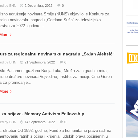
ted by BHN
2 Decembra, 2022
0
sno udruženje novinara Srbije (NUNS) objavilo je Konkurs za
alnu novinarsku nagradu „Gordana Suša“ za televizijsko
rstvo za 2022. godinu....
More
rs za regionalnu novinarsku nagradu „Srđan Aleksić“
ted by BHN
21 Septembra, 2022
0
ški Parlament građana Banja Luka, Mreža za izgradnju mira,
sno društvo novinara Vojvodine, Institut za medije Crne Gore i
 za promicanje...
More
 za prijave: Memory Activism Fellowship
ted by BHN
14 Septembra, 2022
0
. oktobar Od 1992. godine, Fond za humanitarno pravo radi na
ntovanju ratnih zločina i kršenja ljudskih prava počinjenih u