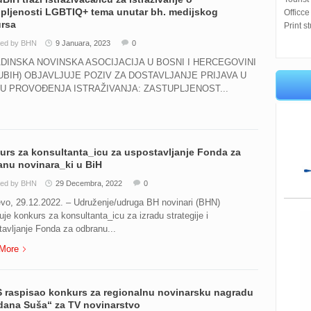
pljenosti LGBTIQ+ tema unutar bh. medijskog
Officce
ursa
Print s
ted by BHN
9 Januara, 2023
0
DINSKA NOVINSKA ASOCIJACIJA U BOSNI I HERCEGOVINI
UBIH) OBJAVLJUJE POZIV ZA DOSTAVLJANJE PRIJAVA U
U PROVOĐENJA ISTRAŽIVANJA: ZASTUPLJENOST...
rs za konsultanta_icu za uspostavljanje Fonda za
anu novinara_ki u BiH
ted by BHN
29 Decembra, 2022
0
evo, 29.12.2022. – Udruženje/udruga BH novinari (BHN)
uje konkurs za konsultanta_icu za izradu strategije i
avljanje Fonda za odbranu...
More
 raspisao konkurs za regionalnu novinarsku nagradu
dana Suša“ za TV novinarstvo