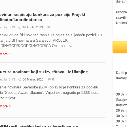
djelatni
Progra
vinari raspisuju konkurs za poziciju Projekt
razvil
inator/koordinatorica
Unlimi
ted by BHN
10 Aprila, 2023
0
nje/udruga BH novinari raspisuje oglas za slijedeću poziciju u
tarijatu BH novinara u Sarajevu: PROJEKT
DINATOR/KOORDINATORICA Opis poslova...
More
rs za novinare koji su izvještavali iz Ukrajine
Da bi 
dovolj
ted by BHN
30 Marta, 2023
0
nje novinara Bavarske (BJV) objavilo je konkurs za dodjelu
e “Special Award Ukraine“. Vrijednost nagrade je 1.000 eura.
30 %
na
za prijavu...
Saraje
najavi
More
30 %
na
30 %
na
30 %
na
iH traži istraživača/icu za istraživanje o
Tourist