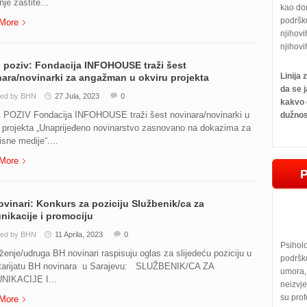
nje zaštite...
kao do
podršk
More
njihovi
njihovi
 poziv: Fondacija INFOHOUSE traži šest
Linija
ara/novinarki za angažman u okviru projekta
da se j
ted by BHN
27 Jula, 2023
0
kakvo 
 POZIV Fondacija INFOHOUSE traži šest novinara/novinarki u
dužnos
u projekta „Unaprijeđeno novinarstvo zasnovano na dokazima za
sne medije“....
More
vinari: Konkurs za poziciju Službenik/ca za
ikacije i promociju
ted by BHN
11 Aprila, 2023
0
Psihol
nje/udruga BH novinari raspisuju oglas za slijedeću poziciju u
podršku
tarijatu BH novinara u Sarajevu: SLUŽBENIK/CA ZA
umora, 
IKACIJE I...
neizvje
su prof
More