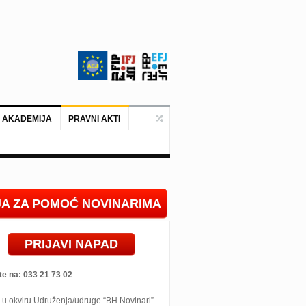
 AKADEMIJA
PRAVNI AKTI
Ankara, 19. juni 2026. – Predstavni
IJA ZA POMOĆ NOVINARIMA
PRIJAVI NAPAD
te na: 033 21 73 02
 u okviru Udruženja/udruge “BH Novinari”