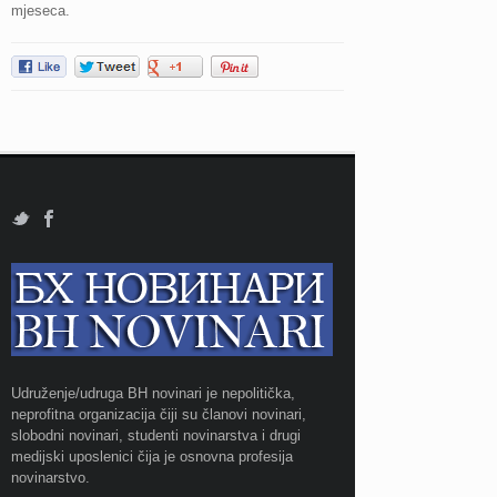
mjeseca.
Udruženje/udruga BH novinari je nepolitička,
neprofitna organizacija čiji su članovi novinari,
slobodni novinari, studenti novinarstva i drugi
medijski uposlenici čija je osnovna profesija
novinarstvo.