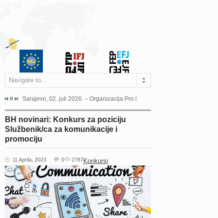
Navigate to...
jeća Grada Sarajeva povodom Dana Sarajeva dugogodišnjoj...
Sarajevo, 02. juli 2026. – Organizacija Pro Educa juče je uspješno održala 
Ankara, 19. juni 2026. – Preds
BH novinari: Konkurs za poziciju
Službenik/ca za komunikacije i
promociju
11 Aprila, 2023
0
2787
Konkursi