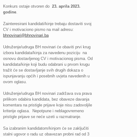
Konkurs ostaje otvoren do
23. aprila 2023.
godine
.
Zainteresirani kandidati/kinje trebaju dostaviti svoj
CV i motivaciono pismo na mail adresu:
bhnovinari@bhnovinari.ba
Udruženje/udruga BH novinari će obaviti prvi krug
izbora kandidata/kinja za navedenu poziciju na
osnovu dostavljenog CV i motivacionog pisma. Od
kandidata/kinje koji budu odabrani u prvom krugu
tražit će se dostavljanje svih drugih dokaza o
ispunjavanju općih i posebnih uvjeta navedenih u
ovom oglasu.
Udruženje/udruga BH novinari zadržava sva prava
prilikom odabira kandidata, bez obaveze davanja
komentara na pristigle prijave koje nisu zadovoljile
kriterije oglasa. Nepotpune i neblagovremeno
pristigle prijave se neće uzeti u razmatranje.
Sa izabranim kandidatom/kinjom će se zaključiti
stalni ugovor o radu uz obavezan probni rad od 3