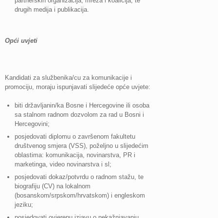
partnerskih organizacija, mreža i koalicija, te
drugih medija i publikacija.
Opći uvjeti
Kandidati za službenika/cu za komunikacije i
promociju, moraju ispunjavati slijedeće opće uvjete:
biti državljanin/ka Bosne i Hercegovine ili osoba
sa stalnom radnom dozvolom za rad u Bosni i
Hercegovini;
posjedovati diplomu o završenom fakultetu
društvenog smjera (VSS), poželjno u slijedećim
oblastima: komunikacija, novinarstva, PR i
marketinga, video novinarstva i sl;
posjedovati dokaz/potvrdu o radnom stažu, te
biografiju (CV) na lokalnom
(bosanskom/srpskom/hrvatskom) i engleskom
jeziku;
posjedovati ovjerenu izjavu o nekažnjavanju.