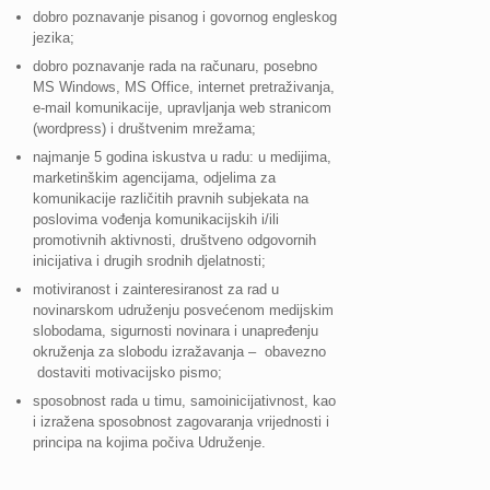
dobro poznavanje pisanog i govornog engleskog
jezika;
dobro poznavanje rada na računaru, posebno
MS Windows, MS Office, internet pretraživanja,
e-mail komunikacije, upravljanja web stranicom
(wordpress) i društvenim mrežama;
najmanje 5 godina iskustva u radu: u medijima,
marketinškim agencijama, odjelima za
komunikacije različitih pravnih subjekata na
poslovima vođenja komunikacijskih i/ili
promotivnih aktivnosti, društveno odgovornih
inicijativa i drugih srodnih djelatnosti;
motiviranost i zainteresiranost za rad u
novinarskom udruženju posvećenom medijskim
slobodama, sigurnosti novinara i unapređenju
okruženja za slobodu izražavanja – obavezno
dostaviti motivacijsko pismo;
sposobnost rada u timu, samoinicijativnost, kao
i izražena sposobnost zagovaranja vrijednosti i
principa na kojima počiva Udruženje.