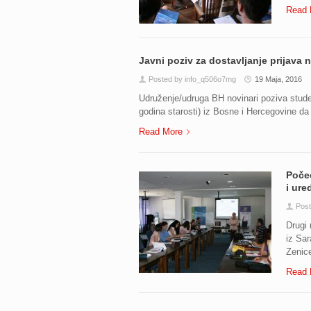
Read 
Javni poziv za dostavljanje prijava
Posted by info_q506o7mg
19 Maja, 2016
Udruženje/udruga BH novinari poziva studen
godina starosti) iz Bosne i Hercegovine da 
Read More
Poče
i ure
Post
Drugi 
iz Sar
Zenice
Read 