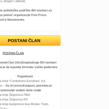
ci, blogeri i aktivisti.
m psihološke podrške BH novinari su
i uz pomoć organizacije Free Press
ted iz Nizozemske.
POSTANI ČLAN
POSTANI ČLAN
postali član Udruženja/udruge BH novinari
no je da ispunite formular vašim podacima
Pogodnosti
 linije “Centrotrans-Eurolines” d.d.
vo –
Da bi ostvarili popust, potrebno je
ti putovanje sedam dana ranije
 linije Željeznica FBiH
 linije Željeznica RS
 linije Autoprevoz-bus Mostar, Trans
 Tuzla