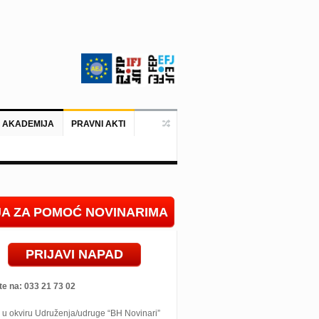
 AKADEMIJA
PRAVNI AKTI
Sarajevo, 02. juli 2026. – Organizaci
IJA ZA POMOĆ NOVINARIMA
PRIJAVI NAPAD
te na: 033 21 73 02
 u okviru Udruženja/udruge “BH Novinari”