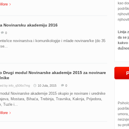
kao do
More
podršk
njihovi
njihovi
 na Novinarsku akademiju 2016
Linija
0
da se j
te/ice novinarstva i komunikologije i mlade novinare/ke (do 35
kakvo 
se...
dužnos
o Drugi modul Novinarske akademije 2015 za novinare
dnike
ed by info_q506o7mg
10 Jula, 2015
0
modul Novinarske akademije 2015 okupio je novinare i urednike
ajeva, Mostara, Bihaća, Trebinja, Travnika, Kaknja, Prijedora,
Psihol
, Tuzle i...
podršku
More
umora, 
neizvje
su prof