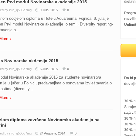
šen Prvi modul Novinarske akademije 2015
djelatni
ed by info_q506o7mg
9 Jula, 2015
0
Progra
om dodjelom diploma u Hotelu Aquareumal Fojnica, 8. jula je
razvil
n Prvi modul Novinarske akademije o temi «Diversity reporting-
Unlimi
tavanje o...
More
la Novinarska akdemija 2015
ed by info_q506o7mg
6 Jula, 2015
0
modul Novinarske akademije 2015 za studente novinarstva
Da bi 
n je u jučer u Fojnici, predavanjima o osnovama izvještavanja o
dovolj
tostima (diversity...
More
30 %
na
Saraje
najavi
30 %
na
elom diploma završena Novinarska akademija na
30 %
na
ini
30 %
na
ed by info_q506o7mg
24 Augusta, 2014
0
Tourist