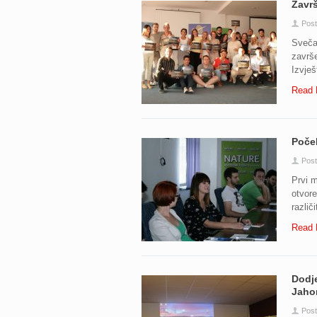
Zavr
Post
Svečan
završe
Izvješ
Read 
Poče
Post
Prvi 
otvore
različi
Read 
Dodj
Jahor
Post