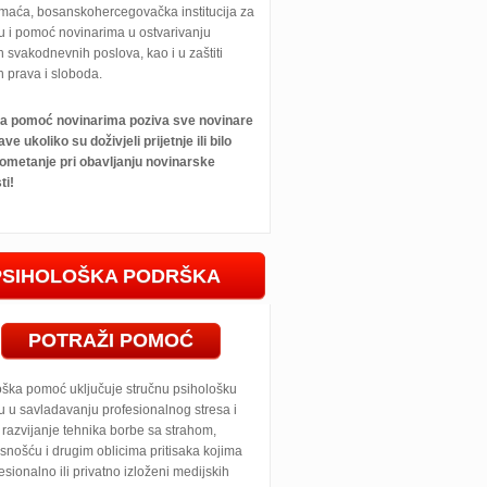
maća, bosanskohercegovačka institucija za
u i pomoć novinarima u ostvarivanju
h svakodnevnih poslova, kao i u zaštiti
h prava i sloboda.
 za pomoć novinarima poziva sve novinare
ave ukoliko su doživjeli prijetnje ili bilo
ometanje pri obavljanju novinarske
ti!
PSIHOLOŠKA PODRŠKA
POTRAŽI POMOĆ
oška pomoć uključuje stručnu psihološku
 u savladavanju profesionalnog stresa i
razvijanje tehnika borbe sa strahom,
snošću i drugim oblicima pritisaka kojima
esionalno ili privatno izloženi medijskih