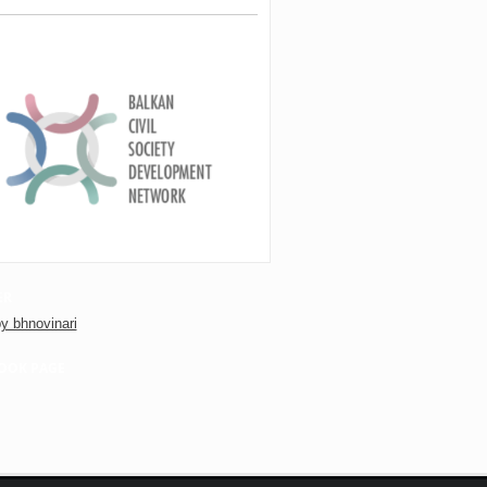
ER
y bhnovinari
OOK PAGE