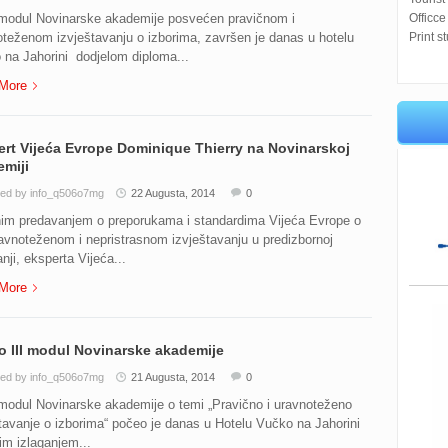
 modul Novinarske akademije posvećen pravičnom i
Officce
teženom izvještavanju o izborima, završen je danas u hotelu
Print s
na Jahorini dodjelom diploma...
More
rt Vijeća Evrope Dominique Thierry na Novinarskoj
miji
ed by info_q506o7mg
22 Augusta, 2014
0
im predavanjem o preporukama i standardima Vijeća Evrope o
ravnoteženom i nepristrasnom izvještavanju u predizbornoj
ji, eksperta Vijeća...
More
 III modul Novinarske akademije
ed by info_q506o7mg
21 Augusta, 2014
0
modul Novinarske akademije o temi „Pravično i uravnoteženo
tavanje o izborima“ počeo je danas u Hotelu Vučko na Jahorini
m izlaganjem...