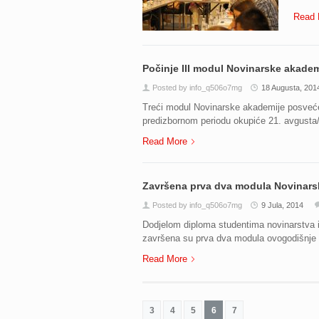
Read 
Počinje III modul Novinarske akadem
Posted by info_q506o7mg
18 Augusta, 201
Treći modul Novinarske akademije posvećen
predizbornom periodu okupiće 21. avgusta/
Read More
Završena prva dva modula Novinars
Posted by info_q506o7mg
9 Jula, 2014
Dodjelom diploma studentima novinarstva i 
završena su prva dva modula ovogodišnje 
Read More
3
4
5
6
7