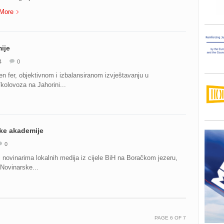
More
ije
4
0
 fer, objektivnom i izbalansiranom izvještavanju u
kolovoza na Jahorini...
ke akademije
0
novinarima lokalnih medija iz cijele BiH na Boračkom jezeru,
Novinarske...
PAGE
6
OF
7