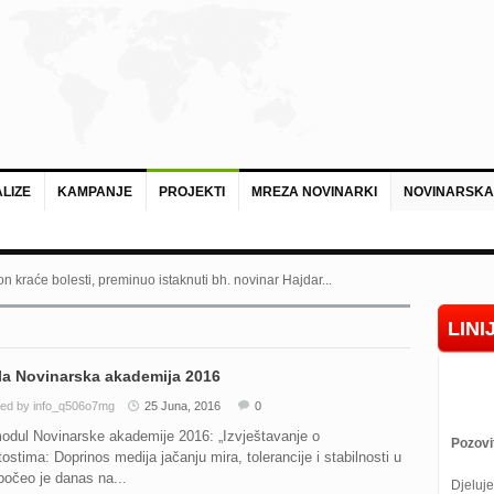
LIZE
KAMPANJE
PROJEKTI
MREZA NOVINARKI
NOVINARSKA
n kraće bolesti, preminuo istaknuti bh. novinar Hajdar...
LIN
la Novinarska akademija 2016
ed by info_q506o7mg
25 Juna, 2016
0
odul Novinarske akademije 2016: „Izvještavanje o
Pozovi
itostima: Doprinos medija jačanju mira, tolerancije i stabilnosti u
počeo je danas na...
Djeluje