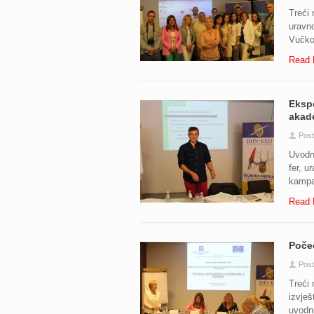
Treći
uravno
Vučko 
Read 
Ekspe
akade
Post
Uvodn
fer, u
kampan
Read 
Počeo
Post
Treći 
izvješ
uvodni