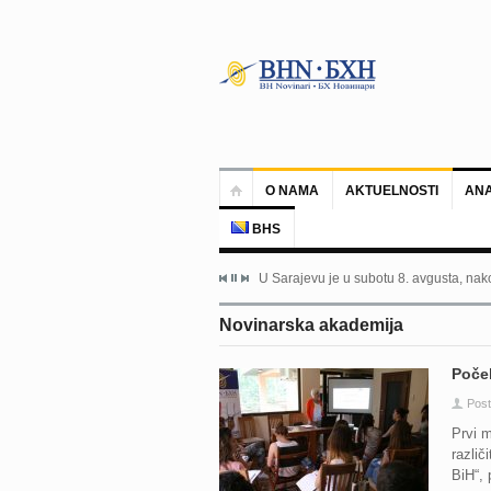
O NAMA
AKTUELNOSTI
ANA
BHS
U Sarajevu je u subotu 8. avgusta, nako
Novinarska akademija
Poče
Post
Prvi m
različ
BiH“, 