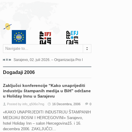
Navigate to...
jeća Grada Sarajeva povodom Dana Sarajeva dugogodišnjoj...
Sarajevo, 02. juli 2026. – Organizacija Pro Educa juče je uspješno održala 
Ankara, 19. juni 2026. – Preds
Događaji 2006
Zaključci konferencije “Kako unaprijediti
industriju štampanih medija u BiH” održane
u Holiday Innu u Sarajevu
Posted by info_q506o7mg
16 Decembra, 2006
0
«KAKO UNAPRIJEDITI INDUSTRIJU ŠTAMPANIH
MEDIJAU BOSNI I HERCEGOVINI» Sarajevo,
hotel Holiday Inn – salon Hercegovina15. i 16.
decembra 2006. ZAKLJUČCI...