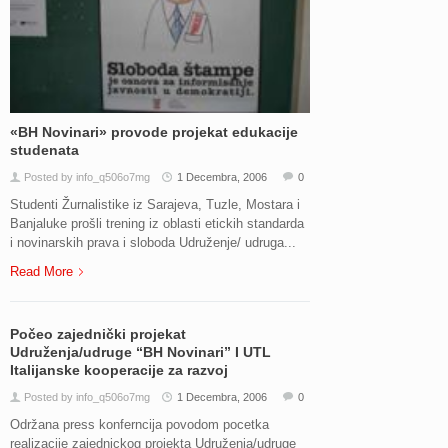
«BH Novinari» provode projekat edukacije
studenata
Posted by info_q506o7mg
1 Decembra, 2006
0
Studenti Žurnalistike iz Sarajeva, Tuzle, Mostara i
Banjaluke prošli trening iz oblasti etickih standarda
i novinarskih prava i sloboda Udruženje/ udruga...
Read More
Počeo zajednički projekat
Udruženja/udruge “BH Novinari” I UTL
Italijanske kooperacije za razvoj
Posted by info_q506o7mg
1 Decembra, 2006
0
Održana press konferncija povodom pocetka
realizacije zajednickog projekta Udruženja/udruge