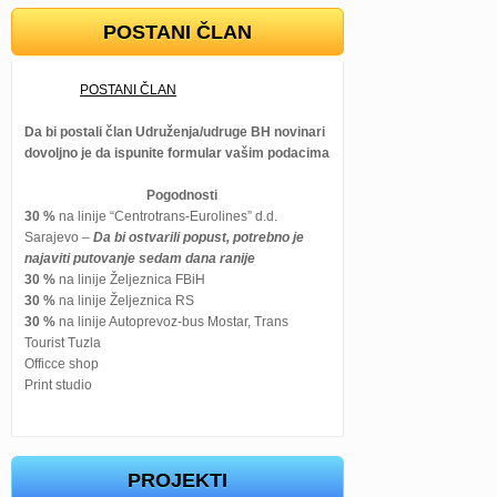
POSTANI ČLAN
POSTANI ČLAN
Da bi postali član Udruženja/udruge BH novinari
dovoljno je da ispunite formular vašim podacima
Pogodnosti
30 %
na linije “Centrotrans-Eurolines” d.d.
Sarajevo –
Da bi ostvarili popust, potrebno je
najaviti putovanje sedam dana ranije
30 %
na linije Željeznica FBiH
30 %
na linije Željeznica RS
30 %
na linije Autoprevoz-bus Mostar, Trans
Tourist Tuzla
Officce shop
Print studio
PROJEKTI