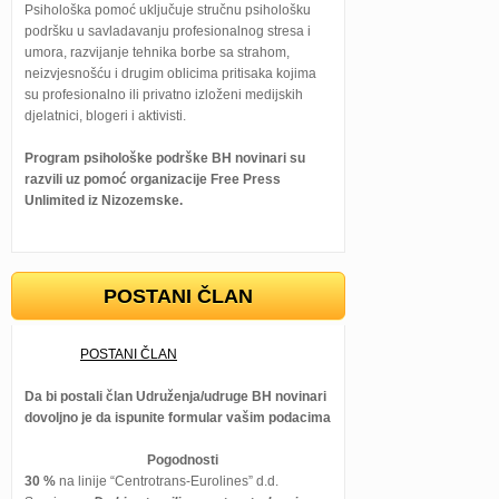
Psihološka pomoć uključuje stručnu psihološku
podršku u savladavanju profesionalnog stresa i
umora, razvijanje tehnika borbe sa strahom,
neizvjesnošću i drugim oblicima pritisaka kojima
su profesionalno ili privatno izloženi medijskih
djelatnici, blogeri i aktivisti.
Program psihološke podrške BH novinari su
razvili uz pomoć organizacije Free Press
Unlimited iz Nizozemske.
POSTANI ČLAN
POSTANI ČLAN
Da bi postali član Udruženja/udruge BH novinari
dovoljno je da ispunite formular vašim podacima
Pogodnosti
30 %
na linije “Centrotrans-Eurolines” d.d.