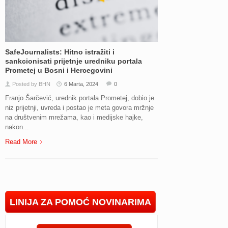
SafeJournalists: Hitno istražiti i
sankcionisati prijetnje uredniku portala
Prometej u Bosni i Hercegovini
Posted by BHN
6 Marta, 2024
0
Franjo Šarčević, urednik portala Prometej, dobio je
niz prijetnji, uvreda i postao je meta govora mržnje
na društvenim mrežama, kao i medijske hajke,
nakon...
Read More
LINIJA ZA POMOĆ NOVINARIMA