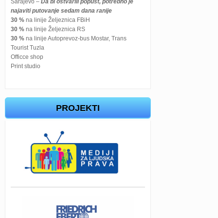
Sarajevo –
Da bi ostvarili popust, potrebno je
najaviti putovanje sedam dana ranije
30 %
na linije Željeznica FBiH
30 %
na linije Željeznica RS
30 %
na linije Autoprevoz-bus Mostar, Trans
Tourist Tuzla
Officce shop
Print studio
PROJEKTI