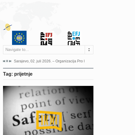
Navigate to...
jeća Grada Sarajeva povodom Dana Sarajeva dugogodišnjoj...
Sarajevo, 02. juli 2026. – Organizacija Pro Educa juče je uspješno održala 
Ankara, 19. juni 2026. – Preds
Tag: prijetnje