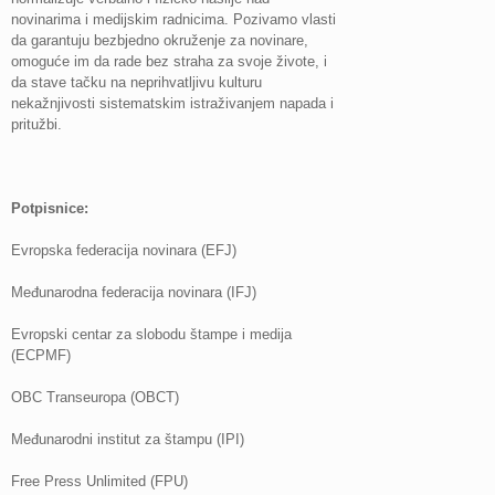
novinarima i medijskim radnicima. Pozivamo vlasti
da garantuju bezbjedno okruženje za novinare,
omoguće im da rade bez straha za svoje živote, i
da stave tačku na neprihvatljivu kulturu
nekažnjivosti sistematskim istraživanjem napada i
pritužbi.
Potpisnice:
Evropska federacija novinara (EFJ)
Međunarodna federacija novinara (IFJ)
Evropski centar za slobodu štampe i medija
(ECPMF)
OBC Transeuropa (OBCT)
Međunarodni institut za štampu (IPI)
Free Press Unlimited (FPU)