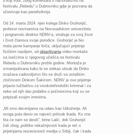
u koji vodi, zbog komentara o nacionalizmu na
festivalu „Rebedu” u Dubrovniku gdje je pozvana da
učestvuje kao panelistkinja.
Od 14. marta 2024. njen kolega Dinko Gruhonjić,
profesor novinarstva na Novosadskom univerzitetu
i programski direktor NDNV-a, strahuje za svoj život
i život članova svoje porodice. Gruhonjić je bio
meta javne kampanje linča, uključujući prijetnje
fizičkim nasiljem, od
objavljivanja
video montaže
sa isečcima iz njegovog učešća na festivalu
Rebedu u Dubrovniku prošle godine. Montaža je
izmanipulisana kako bi se stekao utisak da Dinko
izražava zadovoljstvo što se druži sa ustaškim
zločincem Dinkom Šakićem. NDNV je ove prijetnje
prijavio tužilaštvu za visokotehnološki kriminal i za
neke od njih dao podatke o počiniocima koji su se
potpisali svojim imenima.
„Mi smo decenijama na udaru kao Udruženje. Ali
ovoga puta desio se najveći pritisak ikada. Ko zna
šta će nam se desiti”, brine Lalić, dok Gruhonjić
žali zbog „politike nekažnjivosti kada je reč o
prijetnjama nezavisnosti medija u Srbiji, čak i kada