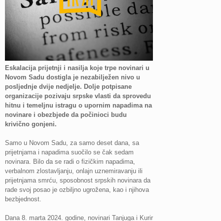
Eskalacija prijetnji i nasilja koje trpe novinari u
Novom Sadu dostigla je nezabilježen nivo u
posljednje dvije nedjelje. Dolje potpisane
organizacije pozivaju srpske vlasti da sprovedu
hitnu i temeljnu istragu o upornim napadima na
novinare i obezbjede da počinioci budu
krivično gonjeni.
Samo u Novom Sadu, za samo deset dana, sa
prijetnjama i napadima suočilo se čak sedam
novinara. Bilo da se radi o fizičkim napadima,
verbalnom zlostavljanju, onlajn uznemiravanju ili
prijetnjama smrću, sposobnost srpskih novinara da
rade svoj posao je ozbiljno ugrožena, kao i njihova
bezbjednost.
Dana 8. marta 2024. godine, novinari Tanjuga i Kurir