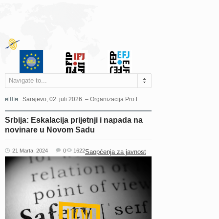
Navigate to...
jeća Grada Sarajeva povodom Dana Sarajeva dugogodišnjoj...
Sarajevo, 02. juli 2026. – Organizacija Pro Educa juče je uspješno održala 
Ankara, 19. juni 2026. – Preds
Srbija: Eskalacija prijetnji i napada na
novinare u Novom Sadu
21 Marta, 2024
0
1622
Saopćenja za javnost