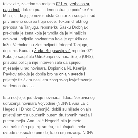
televizije, zajedno sa radijem
021.rs
,
verbalno su
napadnuti
dok su pratili demonstracije podrške Ani
Mihaljici, kojoj je novosadski Centar za socijalni rad
privremeno oduzeo troje dece. Tokom direktnog
prenosa na Tanjugu, reporterku Sašku Drobnjak
prekinula je žena koja je tvrdila da je Mihaljicin
advokat i prijetila novinarima koje je optužila da
lažu. Verbalno su zlostavljani i fotograf Tanjuga,
dopisnik Kurira, i
Žarko Bogosavljević
reporter 021.
Kako je saopštilo Udruženje novinara Srbije (UNS),
prisutna policija nije intervenisala da spriječi
mješanje u rad novinara. Dopisnica N1 Ksenija
Pavkov takođe je dobila brojne
onlajn uvrede
i
prijetnje fizičkim nasiljem zbog svog izvještavanja
sa demonstracija.
Iste nedjelje, još dvoje novinara i lidera Nezavisnog
udruženja novinara Vojvodine (NDNV), Ana Lalić
Hegediš i Dinko Gruhonjić, dobili su hiljade onlajn
prijetnji smrću upućenih putem društvenih mreža i
putem mejla. Ana Lalić Hegediš bila je meta
zastrašujućih prijetnji smrću, uključujući i neke
uvrede seksualne prirode, kao i organizacija NDNV-