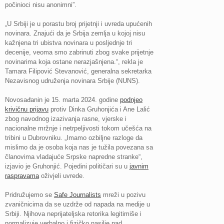
počinioci nisu anonimni”.
„U Srbiji je u porastu broj prijetnji i uvreda upućenih
novinara. Znajući da je Srbija zemlja u kojoj nisu
kažnjena tri ubistva novinara u posljednje tri
decenije, veoma smo zabrinuti zbog svake prijetnje
novinarima koja ostane nerazjašnjena.“, rekla je
Tamara Filipović Stevanović, generalna sekretarka
Nezavisnog udruženja novinara Srbije (NUNS).
Novosađanin je 15. marta 2024. godine
podnjeo
krivičnu prijavu
protiv Dinka Gruhonjića i Ane Lalić
zbog navodnog izazivanja rasne, vjerske i
nacionalne mržnje i netrpeljivosti tokom učešća na
tribini u Dubrovniku. „Imamo ozbiljne razloge da
mislimo da je osoba koja nas je tužila povezana sa
članovima vladajuće Srpske napredne stranke“,
izjavio je Gruhonjić. Pojedini političari su u
javnim
raspravama
oživjeli uvrede.
Pridružujemo se
Safe Journalists
mreži u pozivu
zvaničnicima da se uzdrže od napada na medije u
Srbiji. Njihova neprijateljska retorika legitimiše i
normalizuje verbalno i fizičko nasilje nad