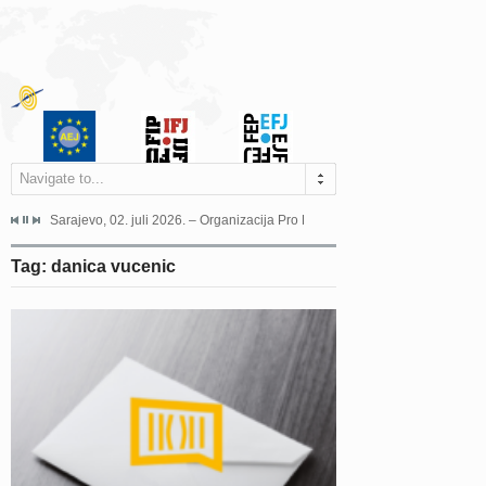
Navigate to...
jeća Grada Sarajeva povodom Dana Sarajeva dugogodišnjoj...
Sarajevo, 02. juli 2026. – Organizacija Pro Educa juče je uspješno održala 
Ankara, 19. juni 2026. – Preds
Tag: danica vucenic