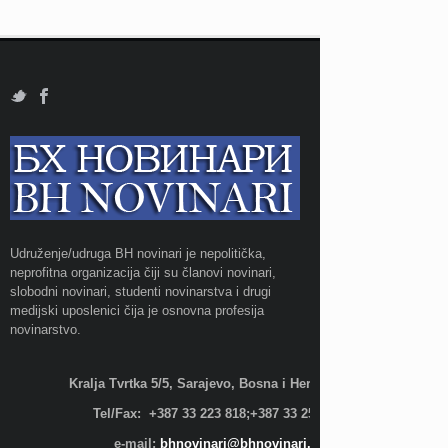
Udruženje/udruga BH novinari je nepolitička,
neprofitna organizacija čiji su članovi novinari,
slobodni novinari, studenti novinarstva i drugi
medijski uposlenici čija je osnovna profesija
novinarstvo.
Kralja Tvrtka 5/5, Sarajevo, Bosna i Hercegovina;
Tel/Fax: +387 33 223 818;+387 33 255 600
e-mail:
bhnovinari@bhnovinari.ba