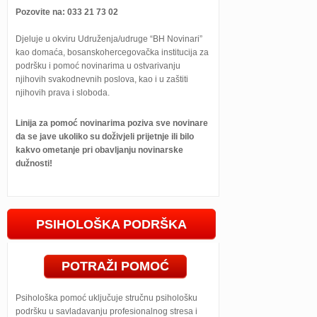
Pozovite na: 033 21 73 02
Djeluje u okviru Udruženja/udruge “BH Novinari”
kao domaća, bosanskohercegovačka institucija za
podršku i pomoć novinarima u ostvarivanju
njihovih svakodnevnih poslova, kao i u zaštiti
njihovih prava i sloboda.
Linija za pomoć novinarima poziva sve novinare
da se jave ukoliko su doživjeli prijetnje ili bilo
kakvo ometanje pri obavljanju novinarske
dužnosti!
PSIHOLOŠKA PODRŠKA
POTRAŽI POMOĆ
Psihološka pomoć uključuje stručnu psihološku
podršku u savladavanju profesionalnog stresa i