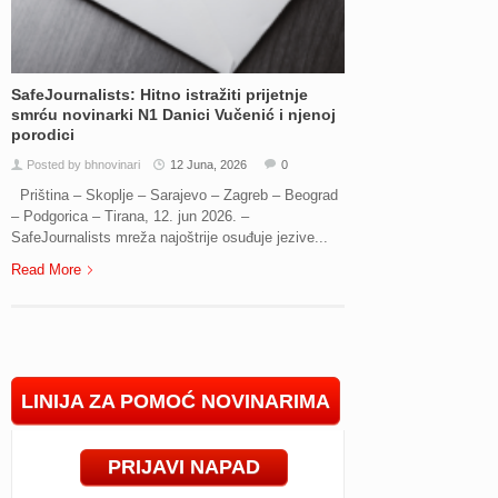
SafeJournalists: Hitno istražiti prijetnje
smrću novinarki N1 Danici Vučenić i njenoj
porodici
Posted by bhnovinari
12 Juna, 2026
0
Priština – Skoplje – Sarajevo – Zagreb – Beograd
– Podgorica – Tirana, 12. jun 2026. –
SafeJournalists mreža najoštrije osuđuje jezive...
Read More
LINIJA ZA POMOĆ NOVINARIMA
PRIJAVI NAPAD