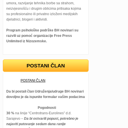
umora, razvijanje tehnika borbe sa strahom,
neizvjesnošću i drugim oblicima pritisaka kojima
su profesionalno ili privatno izloženi medijskih
djelatnici, blogeri i aktivisti.
Program psihološke podrške BH novinari su
razvili uz pomoć organizacije Free Press
Unlimited iz Nizozemske.
POSTANI ČLAN
POSTANI ČLAN
Da bi postali član Udruženja/udruge BH novinari
dovoljno je da ispunite formular vašim podacima
Pogodnosti
30 %
na linije “Centrotrans-Eurolines” d.d.
Sarajevo –
Da bi ostvarili popust, potrebno je
najaviti putovanje sedam dana ranije