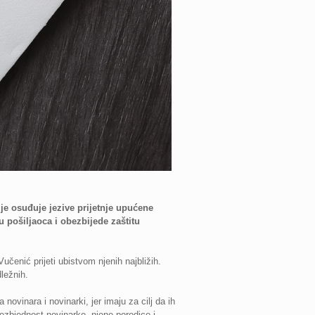
je osuđuje jezive prijetnje upućene
ju pošiljaoca i obezbijede zaštitu
učenić prijeti ubistvom njenih najbližih.
dležnih.
novinara i novinarki, jer imaju za cilj da ih
ezbjednost novinarke, njene porodice i