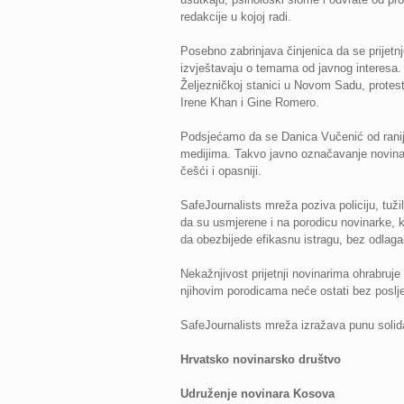
redakcije u kojoj radi.
Posebno zabrinjava činjenica da se prijetnj
izvještavaju o temama od javnog interesa. N
Željezničkoj stanici u Novom Sadu, protesta 
Irene Khan i Gine Romero.
Podsjećamo da se Danica Vučenić od ranije 
medijima. Takvo javno označavanje novinara 
češći i opasniji.
SafeJournalists mreža poziva policiju, tužil
da su usmjerene i na porodicu novinarke, ka
da obezbijede efikasnu istragu, bez odlaganj
Nekažnjivost prijetnji novinarima ohrabruj
njihovim porodicama neće ostati bez poslje
SafeJournalists mreža izražava punu soli
Hrvatsko novinarsko društvo
Udruženje novinara Kosova