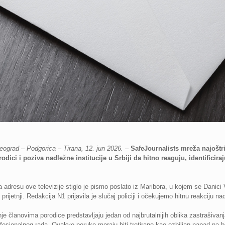
eograd – Podgorica – Tirana, 12. jun 2026. –
SafeJournalists mreža najoštri
dici i poziva nadležne institucije u Srbiji da hitno reaguju, identificira
adresu ove televizije stiglo je pismo poslato iz Maribora, u kojem se Danici V
 prijetnji. Redakcija N1 prijavila je slučaj policiji i očekujemo hitnu reakciju na
 članovima porodice predstavljaju jedan od najbrutalnijih oblika zastrašivanja 
ofesionalnog rada. Ovakve poruke moraju biti tretirane kao ozbiljan napad na b