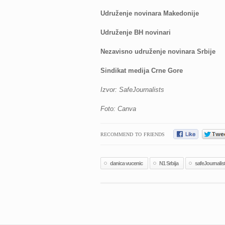
Udruženje novinara Makedonije
Udruženje BH novinari
Nezavisno udruženje novinara Srbije
Sindikat medija Crne Gore
Izvor: SafeJournalists
Foto: Canva
RECOMMEND TO FRIENDS
danica vucenic
N1 Srbija
safeJournalis