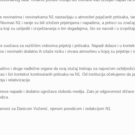
e novinarima i novinarkama N1 nastavljaju u atmosferi pojačanih pritisaka, tar
ovinari N1 i ranije su bili izloženi prijetnjama i napadima, a pritisci su zna
koji su uslijedili i izvještavanja o tim događajima, što se navodi i u izvještaju
suočava sa različitim vidovima prijetnji i pritisaka. Napadi dolaze i u konte
i novinarki dodatno ih izlaže riziku i stvara atmosferu u kojoj su prijetnje i
aštvo i druge nadležne organe da ovaj slučaj tretiraju sa najvećom ozbiljnošću, 
o i širi kontekst kontinuiranih pritisaka na N1. Od institucija očekujemo da 
a i relativizacije.
e nove napade i dodatno ugrožava slobodu medija. Zato je odgovornost države 
dica.
darnost sa Danicom Vučenić, njenom porodicom i redakcijom N1.