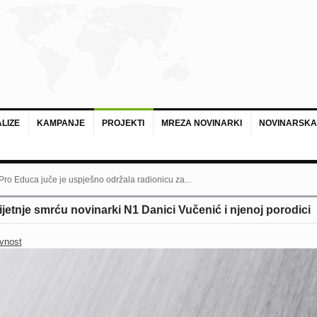
LIZE
KAMPANJE
PROJEKTI
MREZA NOVINARKI
NOVINARSKA
 Pro Educa juče je uspješno održala radionicu za...
rijetnje smrću novinarki N1 Danici Vučenić i njenoj porodici
vnost