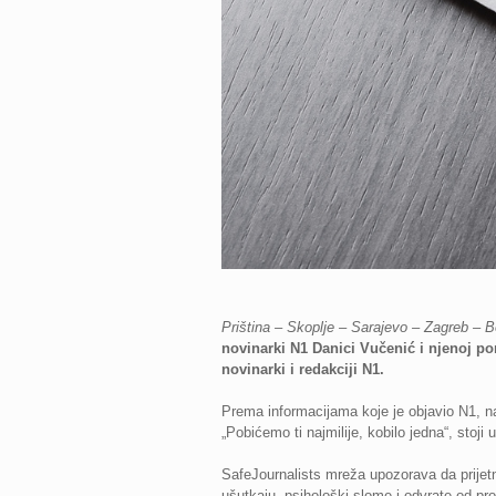
Priština – Skoplje – Sarajevo – Zagreb – B
novinarki N1 Danici Vučenić i njenoj poro
novinarki i redakciji N1.
Prema informacijama koje je objavio N1, na 
„Pobićemo ti najmilije, kobilo jedna“, stoji u
SafeJournalists mreža upozorava da prijetnje
ušutkaju, psihološki slome i odvrate od pr