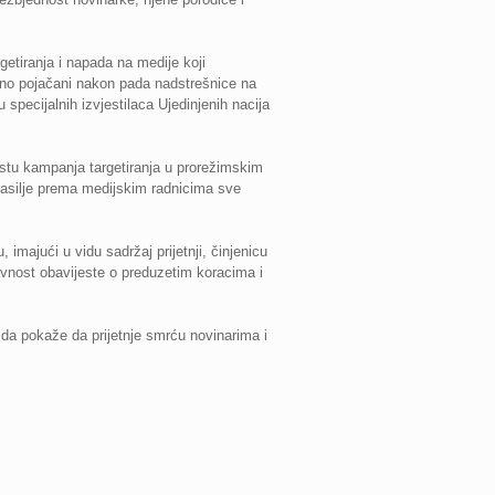
getiranja i napada na medije koji
čajno pojačani nakon pada nadstrešnice na
 specijalnih izvjestilaca Ujedinjenih nacija
kstu kampanja targetiranja u prorežimskim
 nasilje prema medijskim radnicima sve
imajući u vidu sadržaj prijetnji, činjenicu
javnost obavijeste o preduzetim koracima i
da pokaže da prijetnje smrću novinarima i