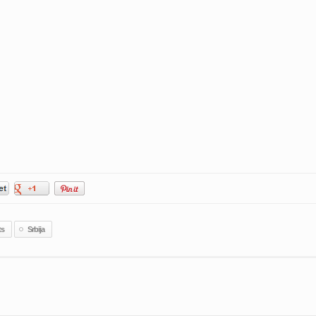
ts
Srbija