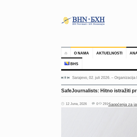
O NAMA
AKTUELNOSTI
ANA
BHS
Sarajevo, 02. juli 2026. – Organizacija
SafeJournalists: Hitno istražiti p
12 Juna, 2026
0
291
Saopćenja za ja