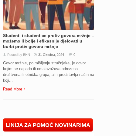
Studenti i studentice protiv govora mržnje –
možemo li bolje i efikasnije djelovati u
borbi protiv govora mržnje
Posted by BHN
31 Oktobra, 2024
0
Govor mržnje, po mišljenju stručnjaka, je govor
kojim se napada ili omalovažava određena
društvena ili etnička grupa, ali i predstavlja način na
koji...
Read More
LINIJA ZA POMOĆ NOVINARIMA