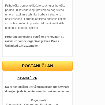
Psihološka pomoć uključuje stručnu psihološku
podršku u savladavanju profesionalnog stresa i
umora, razvijanje tehnika borbe sa strahom,
neizvjesnošću i drugim oblicima pritisaka kojima
su profesionalno ili privatno izloženi medijskih
djelatnici, blogeri i aktivisti.
Program psihološke podrške BH novinari su
razvili uz pomoć organizacije Free Press
Unlimited iz Nizozemske.
POSTANI ČLAN
POSTANI ČLAN
Da bi postali član Udruženja/udruge BH novinari
dovoljno je da ispunite formular vašim podacima
Pogodnosti
30 %
na linije “Centrotrans-Eurolines” d.d.