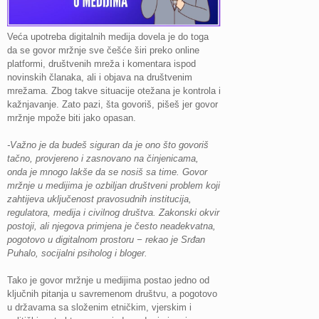
Veća upotreba digitalnih medija dovela je do toga
da se govor mržnje sve češće širi preko online
platformi, društvenih mreža i komentara ispod
novinskih članaka, ali i objava na društvenim
mrežama. Zbog takve situacije otežana je kontrola i
kažnjavanje. Zato pazi, šta govoriš, pišeš jer govor
mržnje mpože biti jako opasan.
-Važno je da budeš siguran da je ono što govoriš
tačno, provjereno i zasnovano na činjenicama,
onda je mnogo lakše da se nosiš sa time. Govor
mržnje u medijima je ozbiljan društveni problem koji
zahtijeva uključenost pravosudnih institucija,
regulatora, medija i civilnog društva. Zakonski okvir
postoji, ali njegova primjena je često neadekvatna,
pogotovo u digitalnom prostoru − rekao je Srđan
Puhalo, socijalni psiholog i bloger.
Tako je govor mržnje u medijima postao jedno od
ključnih pitanja u savremenom društvu, a pogotovo
u državama sa složenim etničkim, vjerskim i