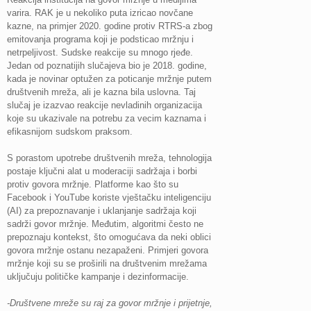
varira. RAK je u nekoliko puta izricao novčane
kazne, na primjer 2020. godine protiv RTRS-a zbog
emitovanja programa koji je podsticao mržnju i
netrpeljivost. Sudske reakcije su mnogo rjeđe.
Jedan od poznatijih slučajeva bio je 2018. godine,
kada je novinar optužen za poticanje mržnje putem
društvenih mreža, ali je kazna bila uslovna. Taj
slučaj je izazvao reakcije nevladinih organizacija
koje su ukazivale na potrebu za vecim kaznama i
efikasnijom sudskom praksom.
S porastom upotrebe društvenih mreža, tehnologija
postaje ključni alat u moderaciji sadržaja i borbi
protiv govora mržnje. Platforme kao što su
Facebook i YouTube koriste vještačku inteligenciju
(AI) za prepoznavanje i uklanjanje sadržaja koji
sadrži govor mržnje. Međutim, algoritmi često ne
prepoznaju kontekst, što omogućava da neki oblici
govora mržnje ostanu nezapaženi. Primjeri govora
mržnje koji su se proširili na društvenim mrežama
uključuju političke kampanje i dezinformacije.
-Društvene mreže su raj za govor mržnje i prijetnje,