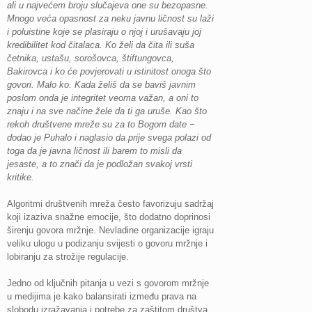
ali u najvećem broju slučajeva one su bezopasne.
Mnogo veća opasnost za neku javnu ličnost su laži
i poluistine koje se plasiraju o njoj i urušavaju joj
kredibilitet kod čitalaca. Ko želi da čita ili suša
četnika, ustašu, sorošovca, štiftungovca,
Bakirovca i ko će povjerovati u istinitost onoga što
govori. Malo ko. Kada želiš da se baviš javnim
poslom onda je integritet veoma važan, a oni to
znaju i na sve načine žele da ti ga uruše. Kao što
rekoh društvene mreže su za to Bogom date −
dodao je Puhalo i naglasio da prije svega polazi od
toga da je javna ličnost ili barem to misli da
jesaste, a to znači da je podložan svakoj vrsti
kritike.
Algoritmi društvenih mreža često favorizuju sadržaj
koji izaziva snažne emocije, što dodatno doprinosi
širenju govora mržnje. Nevladine organizacije igraju
veliku ulogu u podizanju svijesti o govoru mržnje i
lobiranju za strožije regulacije.
Jedno od ključnih pitanja u vezi s govorom mržnje
u medijima je kako balansirati između prava na
slobodu izražavanja i potrebe za zaštitom društva