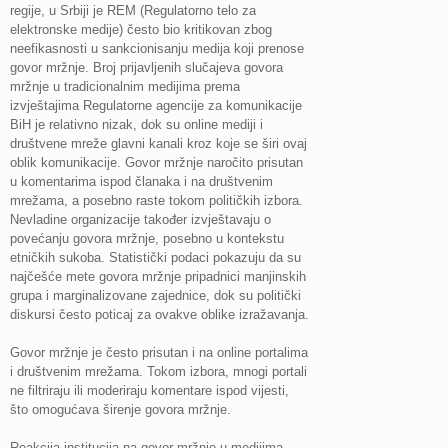
regije, u Srbiji je REM (Regulatorno telo za
elektronske medije) često bio kritikovan zbog
neefikasnosti u sankcionisanju medija koji prenose
govor mržnje. Broj prijavljenih slučajeva govora
mržnje u tradicionalnim medijima prema
izvještajima Regulatorne agencije za komunikacije
BiH je relativno nizak, dok su online mediji i
društvene mreže glavni kanali kroz koje se širi ovaj
oblik komunikacije. Govor mržnje naročito prisutan
u komentarima ispod članaka i na društvenim
mrežama, a posebno raste tokom političkih izbora.
Nevladine organizacije također izvještavaju o
povećanju govora mržnje, posebno u kontekstu
etničkih sukoba. Statistički podaci pokazuju da su
najčešće mete govora mržnje pripadnici manjinskih
grupa i marginalizovane zajednice, dok su politički
diskursi često poticaj za ovakve oblike izražavanja.
Govor mržnje je često prisutan i na online portalima
i društvenim mrežama. Tokom izbora, mnogi portali
ne filtriraju ili moderiraju komentare ispod vijesti,
što omogućava širenje govora mržnje.
Reakcija institucija na govor mržnje u medijima