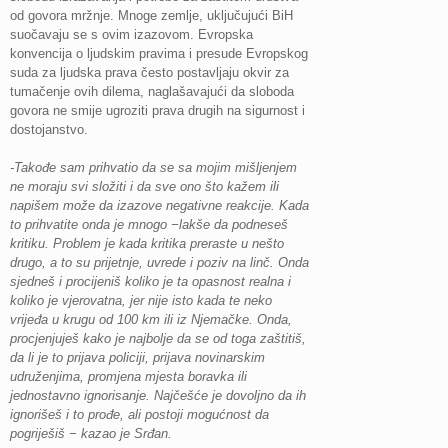
od govora mržnje. Mnoge zemlje, uključujući BiH
suočavaju se s ovim izazovom. Evropska
konvencija o ljudskim pravima i presude Evropskog
suda za ljudska prava često postavljaju okvir za
tumačenje ovih dilema, naglašavajući da sloboda
govora ne smije ugroziti prava drugih na sigurnost i
dostojanstvo.
-Takođe sam prihvatio da se sa mojim mišljenjem
ne moraju svi složiti i da sve ono što kažem ili
napišem može da izazove negativne reakcije. Kada
to prihvatite onda je mnogo −lakše da podneseš
kritiku. Problem je kada kritika preraste u nešto
drugo, a to su prijetnje, uvrede i poziv na linč. Onda
sjedneš i procijeniš koliko je ta opasnost realna i
koliko je vjerovatna, jer nije isto kada te neko
vrijeđa u krugu od 100 km ili iz Njemačke. Onda,
procjenjuješ kako je najbolje da se od toga zaštitiš,
da li je to prijava policiji, prijava novinarskim
udruženjima, promjena mjesta boravka ili
jednostavno ignorisanje. Najčešće je dovoljno da ih
ignorišeš i to prođe, ali postoji mogućnost da
pogriješiš − kazao je Srđan.