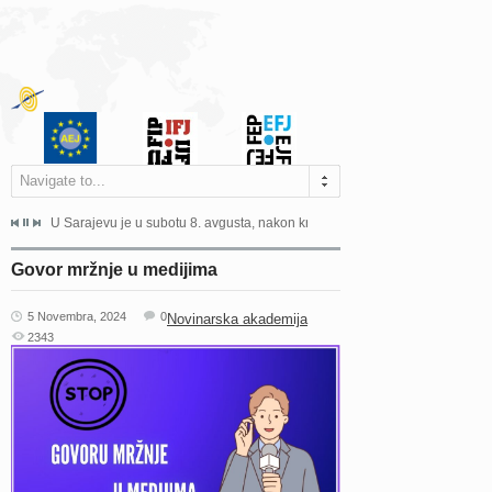
Navigate to...
ne odgovara na zahtjeve za pristup informacijama u zakonskom...
U Sarajevu je u subotu 8. avgusta, nakon kraće bolesti, preminuo istaknuti 
Sarajevo, 02. juli 2026. – Orga
Govor mržnje u medijima
5 Novembra, 2024
0
Novinarska akademija
2343