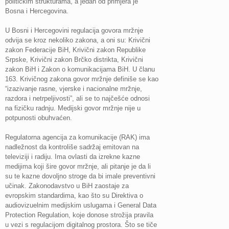
političkim strukturama, a jedan od primjera je
Bosna i Hercegovina.
U Bosni i Hercegovini regulacija govora mržnje
odvija se kroz nekoliko zakona, a oni su: Krivični
zakon Federacije BiH, Krivični zakon Republike
Srpske, Krivični zakon Brčko distrikta, Krivični
zakon BiH i Zakon o komunikacijama BiH. U članu
163. Krivičnog zakona govor mržnje definiše se kao
“izazivanje rasne, vjerske i nacionalne mržnje,
razdora i netrpeljivosti”, ali se to najčešće odnosi
na fizičku radnju. Medijski govor mržnje nije u
potpunosti obuhvaćen.
Regulatorna agencija za komunikacije (RAK) ima
nadležnost da kontroliše sadržaj emitovan na
televiziji i radiju. Ima ovlasti da izrekne kazne
medijima koji šire govor mržnje, ali pitanje je da li
su te kazne dovoljno stroge da bi imale preventivni
učinak. Zakonodavstvo u BiH zaostaje za
evropskim standardima, kao što su Direktiva o
audiovizuelnim medijskim uslugama i General Data
Protection Regulation, koje donose strožija pravila
u vezi s regulacijom digitalnog prostora. Što se tiče