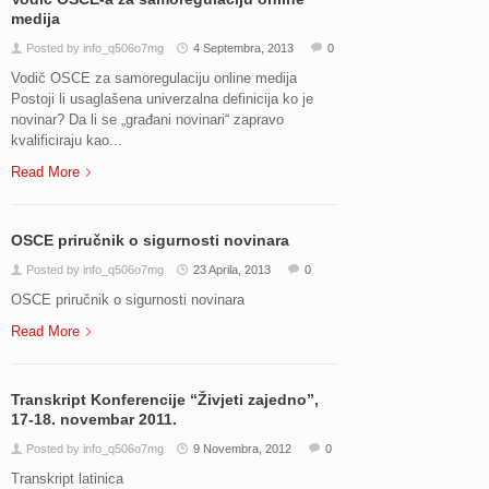
medija
Posted by info_q506o7mg
4 Septembra, 2013
0
Vodič OSCE za samoregulaciju online medija
Postoji li usaglašena univerzalna definicija ko je
novinar? Da li se „građani novinari“ zapravo
kvalificiraju kao...
Read More
OSCE priručnik o sigurnosti novinara
Posted by info_q506o7mg
23 Aprila, 2013
0
OSCE priručnik o sigurnosti novinara
Read More
Transkript Konferencije “Živjeti zajedno”,
17-18. novembar 2011.
Posted by info_q506o7mg
9 Novembra, 2012
0
Transkript latinica