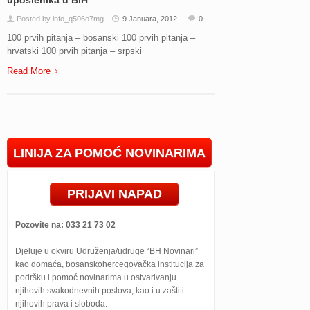
uposlenika u BiH
Posted by info_q506o7mg
9 Januara, 2012
0
100 prvih pitanja – bosanski 100 prvih pitanja –
hrvatski 100 prvih pitanja – srpski
Read More
LINIJA ZA POMOĆ NOVINARIMA
PRIJAVI NAPAD
Pozovite na: 033 21 73 02
Djeluje u okviru Udruženja/udruge “BH Novinari”
kao domaća, bosanskohercegovačka institucija za
podršku i pomoć novinarima u ostvarivanju
njihovih svakodnevnih poslova, kao i u zaštiti
njihovih prava i sloboda.