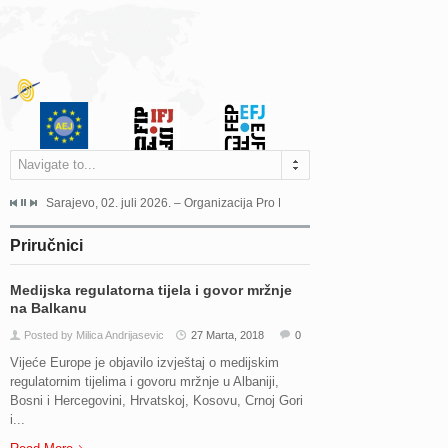
Navigate to...
jeća Grada Sarajeva povodom Dana Sarajeva dugogodišnjoj...
Sarajevo, 02. juli 2026. – Organizacija Pro Educa juče je uspješno održala 
Ankara, 19. juni 2026. – Preds
Priručnici
Medijska regulatorna tijela i govor mržnje
na Balkanu
Posted by Milica Andrijasevic
27 Marta, 2018
0
Vijeće Europe je objavilo izvještaj o medijskim
regulatornim tijelima i govoru mržnje u Albaniji,
Bosni i Hercegovini, Hrvatskoj, Kosovu, Crnoj Gori
i...