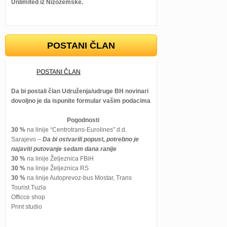
Unlimited iz Nizozemske.
POSTANI ČLAN
POSTANI ČLAN
Da bi postali član Udruženja/udruge BH novinari
dovoljno je da ispunite formular vašim podacima
Pogodnosti
30 %
na linije “Centrotrans-Eurolines” d.d.
Sarajevo –
Da bi ostvarili popust, potrebno je
najaviti putovanje sedam dana ranije
30 %
na linije Željeznica FBiH
30 %
na linije Željeznica RS
30 %
na linije Autoprevoz-bus Mostar, Trans
Tourist Tuzla
Officce shop
Print studio