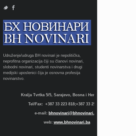
Udruženje/udruga BH novinari je nepolitička,
neprofitna organizacija čiji su članovi novinari,
slobodni novinari, studenti novinarstva i drugi
medijski uposlenici čija je osnovna profesija
novinarstvo.
Kralja Tvrtka 5/5, Sarajevo, Bosna i Hercegovina;
Tel/Fax: +387 33 223 818;+387 33 255 600
e-mail:
bhnovinari@bhnovinari.ba
web:
www.bhnovinari.ba