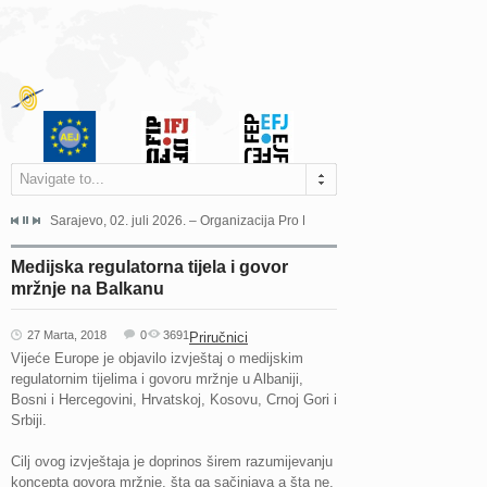
Navigate to...
jeća Grada Sarajeva povodom Dana Sarajeva dugogodišnjoj...
Sarajevo, 02. juli 2026. – Organizacija Pro Educa juče je uspješno održala 
Ankara, 19. juni 2026. – Preds
Medijska regulatorna tijela i govor
mržnje na Balkanu
27 Marta, 2018
0
3691
Priručnici
Vijeće Europe je objavilo izvještaj o medijskim
regulatornim tijelima i govoru mržnje u Albaniji,
Bosni i Hercegovini, Hrvatskoj, Kosovu, Crnoj Gori i
Srbiji.
Cilj ovog izvještaja je doprinos širem razumijevanju
koncepta govora mržnje, šta ga sačinjava a šta ne,