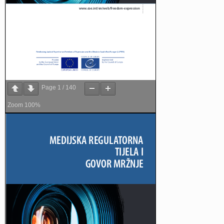
Page
1
/
140
Zoom
100%