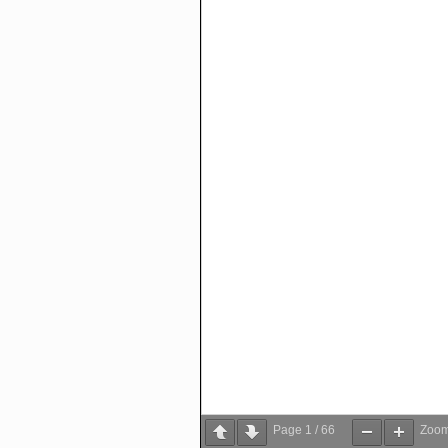
Page
1
/
66
Zoo