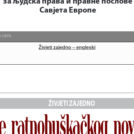
m
100%
Živjeti zajedno –
engleski