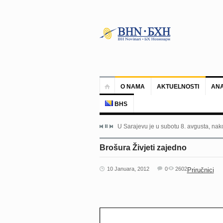
O NAMA
AKTUELNOSTI
ANA
BHS
U Sarajevu je u subotu 8. avgusta, nako
Brošura Živjeti zajedno
10 Januara, 2012
0
2602
Priručnici