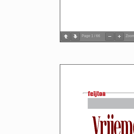
Page
1
/
66
Zoo