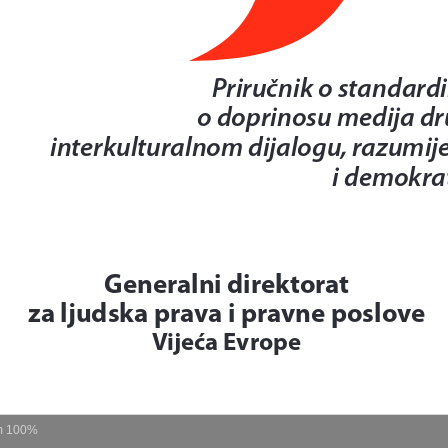
m
100%