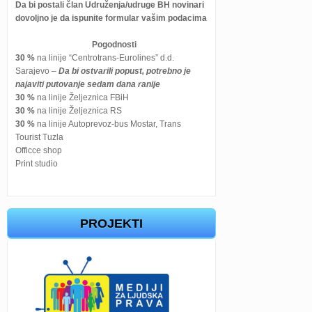
Da bi postali član Udruženja/udruge BH novinari
dovoljno je da ispunite formular vašim podacima
Pogodnosti
30 %
na linije “Centrotrans-Eurolines” d.d.
Sarajevo –
Da bi ostvarili popust, potrebno je
najaviti putovanje sedam dana ranije
30 %
na linije Željeznica FBiH
30 %
na linije Željeznica RS
30 %
na linije Autoprevoz-bus Mostar, Trans
Tourist Tuzla
Officce shop
Print studio
PROJEKTI