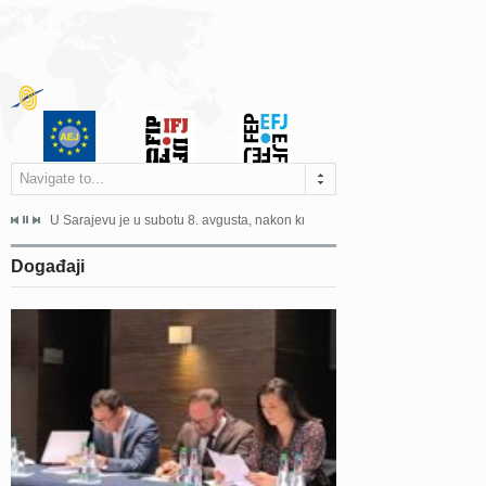
Navigate to...
ne odgovara na zahtjeve za pristup informacijama u zakonskom...
U Sarajevu je u subotu 8. avgusta, nakon kraće bolesti, preminuo istaknuti 
Sarajevo, 02. juli 2026. – Orga
Događaji