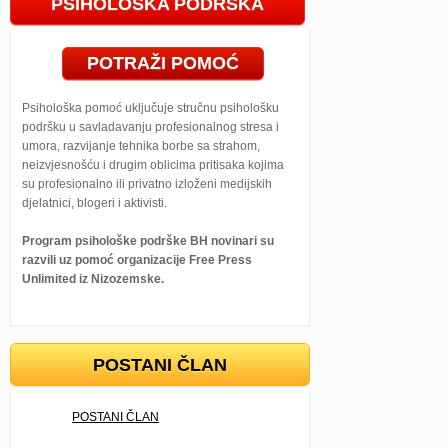
PSIHOLOŠKA PODRŠKA
POTRAŽI POMOĆ
Psihološka pomoć uključuje stručnu psihološku
podršku u savladavanju profesionalnog stresa i
umora, razvijanje tehnika borbe sa strahom,
neizvjesnošću i drugim oblicima pritisaka kojima
su profesionalno ili privatno izloženi medijskih
djelatnici, blogeri i aktivisti.
Program psihološke podrške BH novinari su
razvili uz pomoć organizacije Free Press
Unlimited iz Nizozemske.
POSTANI ČLAN
POSTANI ČLAN