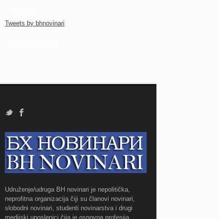
TWITTER
Tweets by bhnovinari
FACEBOOK PAGE
Udruženje/udruga BH novinari je nepolitička,
neprofitna organizacija čiji su članovi novinari,
slobodni novinari, studenti novinarstva i drugi
medijski uposlenici čija je osnovna profesija