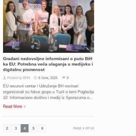
Građani nedovoljno informisani o putu BiH
ka EU: Potrebna veća ulaganja u medijsku i
digitalnu pismenost
Posted by BHN
9 Juna, 2025
0
EU resursni centar i Udruženje BH novinari
organizovali su fokus grupu u Tuzli o temi Poglavlja
10: Informaciono društvo i mediji iz Sporazuma o...
Read More
2
3
4
5
6
PAGE
4
OF
93