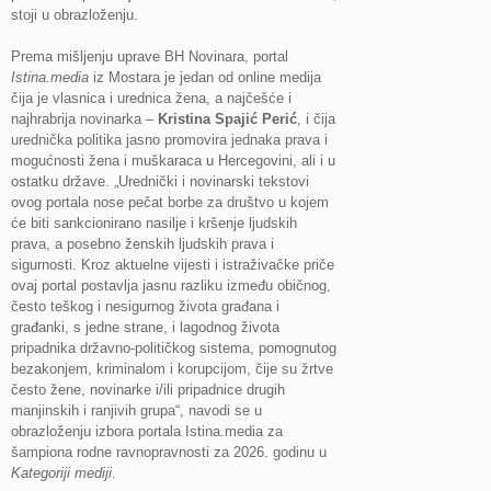
stoji u obrazloženju.
Prema mišljenju uprave BH Novinara, portal
Istina.media
iz Mostara je jedan od online medija
čija je vlasnica i urednica žena, a najčešće i
najhrabrija novinarka –
Kristina Spajić Perić
, i čija
urednička politika jasno promovira jednaka prava i
mogućnosti žena i muškaraca u Hercegovini, ali i u
ostatku države. „Urednički i novinarski tekstovi
ovog portala nose pečat borbe za društvo u kojem
će biti sankcionirano nasilje i kršenje ljudskih
prava, a posebno ženskih ljudskih prava i
sigurnosti. Kroz aktuelne vijesti i istraživačke priče
ovaj portal postavlja jasnu razliku između običnog,
često teškog i nesigurnog života građana i
građanki, s jedne strane, i lagodnog života
pripadnika državno-političkog sistema, pomognutog
bezakonjem, kriminalom i korupcijom, čije su žrtve
često žene, novinarke i/ili pripadnice drugih
manjinskih i ranjivih grupa“, navodi se u
obrazloženju izbora portala Istina.media za
šampiona rodne ravnopravnosti za 2026. godinu u
Kategoriji mediji
.