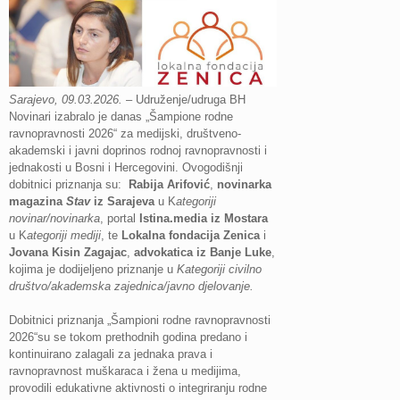
Sarajevo, 09.03.2026.
– Udruženje/udruga BH
Novinari izabralo je danas „Šampione rodne
ravnopravnosti 2026“ za medijski, društveno-
akademski i javni doprinos rodnoj ravnopravnosti i
jednakosti u Bosni i Hercegovini. Ovogodišnji
dobitnici priznanja su:
Rabija Arifović
,
novinarka
magazina
Stav
iz Sarajeva
u K
ategoriji
novinar/novinarka
, portal
Istina.media iz Mostara
u K
ategoriji mediji
, te
Lokalna fondacija Zenica
i
Jovana Kisin Zagajac
,
advokatica iz Banje Luke
,
kojima je dodijeljeno priznanje u
Kategoriji civilno
društvo/akademska zajednica/javno djelovanje.
Dobitnici priznanja „Šampioni rodne ravnopravnosti
2026“su se tokom prethodnih godina predano i
kontinuirano zalagali za jednaka prava i
ravnopravnost muškaraca i žena u medijima,
provodili edukativne aktivnosti o integriranju rodne