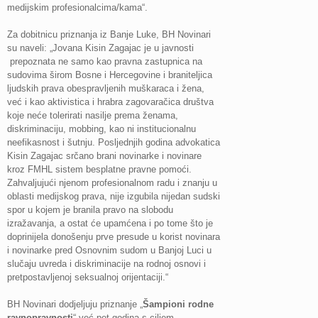
medijskim profesionalcima/kama“.
Za dobitnicu priznanja iz Banje Luke, BH Novinari
su naveli: „Jovana Kisin Zagajac je u javnosti
prepoznata ne samo kao pravna zastupnica na
sudovima širom Bosne i Hercegovine i braniteljica
ljudskih prava obespravljenih muškaraca i žena,
već i kao aktivistica i hrabra zagovaračica društva
koje neće tolerirati nasilje prema ženama,
diskriminaciju, mobbing, kao ni institucionalnu
neefikasnost i šutnju. Posljednjih godina advokatica
Kisin Zagajac srčano brani novinarke i novinare
kroz FMHL sistem besplatne pravne pomoći.
Zahvaljujući njenom profesionalnom radu i znanju u
oblasti medijskog prava, nije izgubila nijedan sudski
spor u kojem je branila pravo na slobodu
izražavanja, a ostat će upamćena i po tome što je
doprinijela donošenju prve presude u korist novinara
i novinarke pred Osnovnim sudom u Banjoj Luci u
slučaju uvreda i diskriminacije na rodnoj osnovi i
pretpostavljenoj seksualnoj orijentaciji.“
BH Novinari dodjeljuju priznanje „
Šampioni rodne
ravnopravnosti
“ već pet godina s ciljem