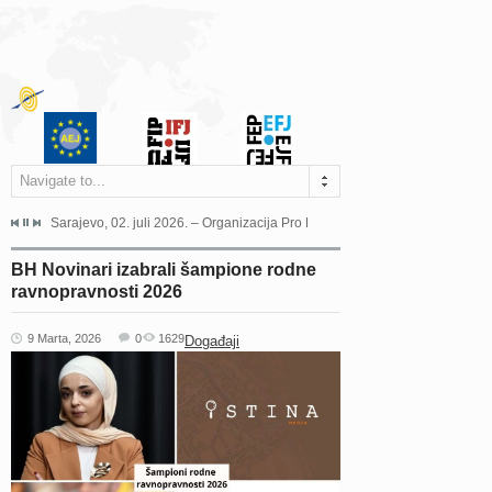
Navigate to...
jeća Grada Sarajeva povodom Dana Sarajeva dugogodišnjoj...
Sarajevo, 02. juli 2026. – Organizacija Pro Educa juče je uspješno održala 
Ankara, 19. juni 2026. – Preds
BH Novinari izabrali šampione rodne
ravnopravnosti 2026
9 Marta, 2026
0
1629
Događaji