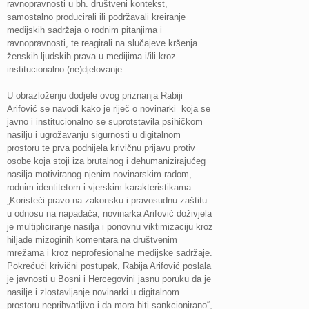
ravnopravnosti u bh. društveni kontekst,
samostalno producirali ili podržavali kreiranje
medijskih sadržaja o rodnim pitanjima i
ravnopravnosti, te reagirali na slučajeve kršenja
ženskih ljudskih prava u medijima i/ili kroz
institucionalno (ne)djelovanje.
U obrazloženju dodjele ovog priznanja Rabiji
Arifović se navodi kako je riječ o novinarki koja se
javno i institucionalno se suprotstavila psihičkom
nasilju i ugrožavanju sigurnosti u digitalnom
prostoru te prva podnijela krivičnu prijavu protiv
osobe koja stoji iza brutalnog i dehumanizirajućeg
nasilja motiviranog njenim novinarskim radom,
rodnim identitetom i vjerskim karakteristikama.
„Koristeći pravo na zakonsku i pravosudnu zaštitu
u odnosu na napadača, novinarka Arifović doživjela
je multipliciranje nasilja i ponovnu viktimizaciju kroz
hiljade mizoginih komentara na društvenim
mrežama i kroz neprofesionalne medijske sadržaje.
Pokrećući krivični postupak, Rabija Arifović poslala
je javnosti u Bosni i Hercegovini jasnu poruku da je
nasilje i zlostavljanje novinarki u digitalnom
prostoru neprihvatljivo i da mora biti sankcionirano“,