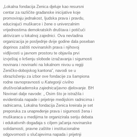
„Lokalna fondacija Zenica djeluje kao resursni
centar za različite građanske inicijative koje
promoviraju jednakost, ljudska prava i pravdu,
educirajući muškarce i žene o univerzalnim
vrijednostima demokratskih društava i potičući
aktivizam u lokalnoj zajednici. Ova nevladina
organizacija je posljednje dvije godine dala poseban
doprinos zaštiti novinarskih prava i njihovoj
vidljivosti u javnom prostoru te objavila prvi
izvještaj o kršenju slobode izražavanja i sigurnosti
novinara i novinarki na lokalnom nivou u regiji
Zeničko-dobojskog kantona“, navodi se u
obrazloženju za izbor ove fondacije za šampiona
rodne ravnopravnosti u
Kategoriji civilno
društvo/akademska zajednica/javno djelovanje.
BH
Novinari dalje navode: „ Osim što je istražila i
evidentirala napade i prijetnje medijskim radnicima i
radnicama, Lokalna fondacija Zenica kreirala je set
preporuka za unapređenje prava i sigurnosti žena i
muškaraca u medijima te organizirala seriju debata
i edukativnih događaja s ciljem jačanja novinarske
solidarnosti, pravne zaštite i institucionalne
odgovornosti u slučajevima napada i prijetnji