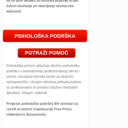
da se jave ukoliko su doživjeli prijetnje ili bilo
kakvo ometanje pri obavljanju novinarske
dužnosti!
PSIHOLOŠKA PODRŠKA
POTRAŽI POMOĆ
Psihološka pomoć uključuje stručnu psihološku
podršku u savladavanju profesionalnog stresa i
umora, razvijanje tehnika borbe sa strahom,
neizvjesnošću i drugim oblicima pritisaka kojima
su profesionalno ili privatno izloženi medijskih
djelatnici, blogeri i aktivisti.
Program psihološke podrške BH novinari su
razvili uz pomoć organizacije Free Press
Unlimited iz Nizozemske.