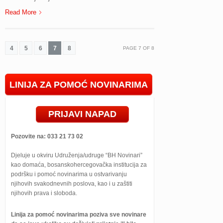
Read More
4
5
6
7
8
PAGE
7
OF
8
LINIJA ZA POMOĆ NOVINARIMA
PRIJAVI NAPAD
Pozovite na: 033 21 73 02
Djeluje u okviru Udruženja/udruge “BH Novinari”
kao domaća, bosanskohercegovačka institucija za
podršku i pomoć novinarima u ostvarivanju
njihovih svakodnevnih poslova, kao i u zaštiti
njihovih prava i sloboda.
Linija za pomoć novinarima poziva sve novinare