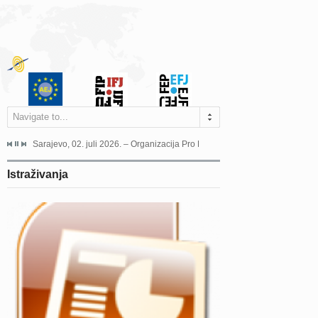
Navigate to...
jeća Grada Sarajeva povodom Dana Sarajeva dugogodišnjoj...
Sarajevo, 02. juli 2026. – Organizacija Pro Educa juče je uspješno održala 
Ankara, 19. juni 2026. – Preds
Istraživanja