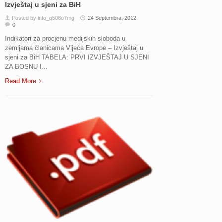
Izvještaj u sjeni za BiH
Posted by info_q506o7mg
24 Septembra, 2012
0
Indikatori za procjenu medijskih sloboda u
zemljama članicama Vijeća Evrope – Izvještaj u
sjeni za BiH TABELA: PRVI IZVJEŠTAJ U SJENI
ZA BOSNU I...
Read More