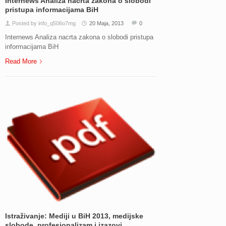
Internews Analiza nacrta zakona o slobodi
pristupa informacijama BiH
Posted by info_q506o7mg
20 Maja, 2013
0
Internews Analiza nacrta zakona o slobodi pristupa
informacijama BiH
Read More
Istraživanje: Mediji u BiH 2013, medijske
slobode, profesionalizam i izazovi