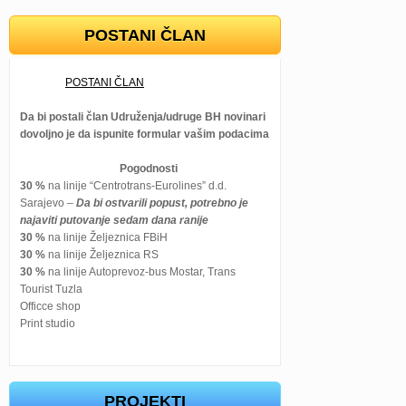
POSTANI ČLAN
POSTANI ČLAN
Da bi postali član Udruženja/udruge BH novinari
dovoljno je da ispunite formular vašim podacima
Pogodnosti
30 %
na linije “Centrotrans-Eurolines” d.d.
Sarajevo –
Da bi ostvarili popust, potrebno je
najaviti putovanje sedam dana ranije
30 %
na linije Željeznica FBiH
30 %
na linije Željeznica RS
30 %
na linije Autoprevoz-bus Mostar, Trans
Tourist Tuzla
Officce shop
Print studio
PROJEKTI