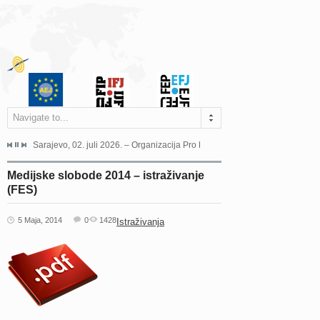
Navigate to...
jeća Grada Sarajeva povodom Dana Sarajeva dugogodišnjoj...
Sarajevo, 02. juli 2026. – Organizacija Pro Educa juče je uspješno održala 
Ankara, 19. juni 2026. – Preds
Medijske slobode 2014 – istraživanje
(FES)
5 Maja, 2014
0
1428
Istraživanja