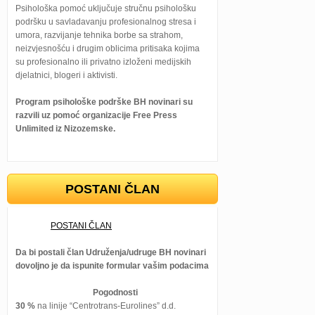
Psihološka pomoć uključuje stručnu psihološku
podršku u savladavanju profesionalnog stresa i
umora, razvijanje tehnika borbe sa strahom,
neizvjesnošću i drugim oblicima pritisaka kojima
su profesionalno ili privatno izloženi medijskih
djelatnici, blogeri i aktivisti.
Program psihološke podrške BH novinari su
razvili uz pomoć organizacije Free Press
Unlimited iz Nizozemske.
POSTANI ČLAN
POSTANI ČLAN
Da bi postali član Udruženja/udruge BH novinari
dovoljno je da ispunite formular vašim podacima
Pogodnosti
30 %
na linije “Centrotrans-Eurolines” d.d.