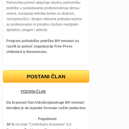
Psihološka pomoć uključuje stručnu psihološku
podršku u savladavanju profesionalnog stresa i
umora, razvijanje tehnika borbe sa strahom,
neizvjesnošću i drugim oblicima pritisaka kojima
su profesionalno ili privatno izloženi medijskih
djelatnici, blogeri i aktivisti.
Program psihološke podrške BH novinari su
razvili uz pomoć organizacije Free Press
Unlimited iz Nizozemske.
POSTANI ČLAN
POSTANI ČLAN
Da bi postali član Udruženja/udruge BH novinari
dovoljno je da ispunite formular vašim podacima
Pogodnosti
30 %
na linije “Centrotrans-Eurolines” d.d.