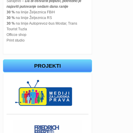
Sarajevo –
Da bi ostvarili popust, potrebno je
najaviti putovanje sedam dana ranije
30 %
na linije Željeznica FBiH
30 %
na linije Željeznica RS
30 %
na linije Autoprevoz-bus Mostar, Trans
Tourist Tuzla
Officce shop
Print studio
PROJEKTI