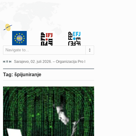
Navigate to...
jeća Grada Sarajeva povodom Dana Sarajeva dugogodišnjoj...
Sarajevo, 02. juli 2026. – Organizacija Pro Educa juče je uspješno održala 
Ankara, 19. juni 2026. – Preds
Tag: špijuniranje