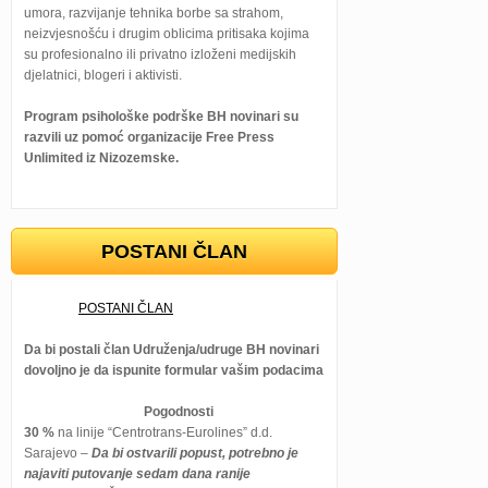
umora, razvijanje tehnika borbe sa strahom,
neizvjesnošću i drugim oblicima pritisaka kojima
su profesionalno ili privatno izloženi medijskih
djelatnici, blogeri i aktivisti.
Program psihološke podrške BH novinari su
razvili uz pomoć organizacije Free Press
Unlimited iz Nizozemske.
POSTANI ČLAN
POSTANI ČLAN
Da bi postali član Udruženja/udruge BH novinari
dovoljno je da ispunite formular vašim podacima
Pogodnosti
30 %
na linije “Centrotrans-Eurolines” d.d.
Sarajevo –
Da bi ostvarili popust, potrebno je
najaviti putovanje sedam dana ranije