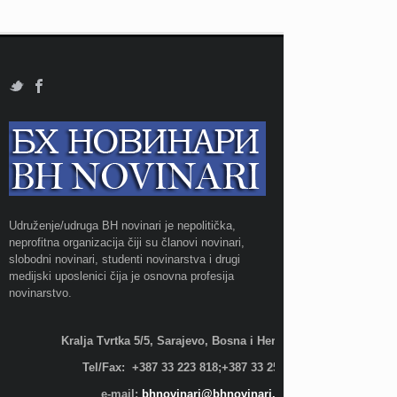
Udruženje/udruga BH novinari je nepolitička,
neprofitna organizacija čiji su članovi novinari,
slobodni novinari, studenti novinarstva i drugi
medijski uposlenici čija je osnovna profesija
novinarstvo.
Kralja Tvrtka 5/5, Sarajevo, Bosna i Hercegovina;
Tel/Fax: +387 33 223 818;+387 33 255 600
e-mail:
bhnovinari@bhnovinari.ba