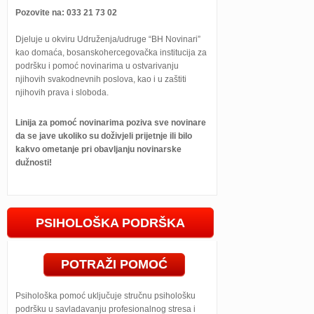
Pozovite na: 033 21 73 02
Djeluje u okviru Udruženja/udruge “BH Novinari”
kao domaća, bosanskohercegovačka institucija za
podršku i pomoć novinarima u ostvarivanju
njihovih svakodnevnih poslova, kao i u zaštiti
njihovih prava i sloboda.
Linija za pomoć novinarima poziva sve novinare
da se jave ukoliko su doživjeli prijetnje ili bilo
kakvo ometanje pri obavljanju novinarske
dužnosti!
PSIHOLOŠKA PODRŠKA
POTRAŽI POMOĆ
Psihološka pomoć uključuje stručnu psihološku
podršku u savladavanju profesionalnog stresa i