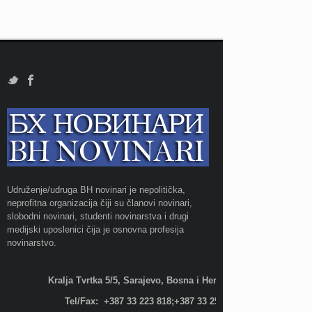
Udruženje/udruga BH novinari je nepolitička,
neprofitna organizacija čiji su članovi novinari,
slobodni novinari, studenti novinarstva i drugi
medijski uposlenici čija je osnovna profesija
novinarstvo.
Kralja Tvrtka 5/5, Sarajevo, Bosna i Hercegovina;
Tel/Fax: +387 33 223 818;+387 33 255 600