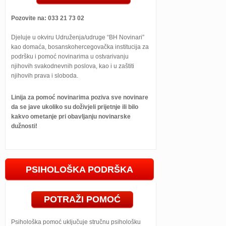
Pozovite na: 033 21 73 02
Djeluje u okviru Udruženja/udruge “BH Novinari”
kao domaća, bosanskohercegovačka institucija za
podršku i pomoć novinarima u ostvarivanju
njihovih svakodnevnih poslova, kao i u zaštiti
njihovih prava i sloboda.
Linija za pomoć novinarima poziva sve novinare
da se jave ukoliko su doživjeli prijetnje ili bilo
kakvo ometanje pri obavljanju novinarske
dužnosti!
PSIHOLOŠKA PODRŠKA
POTRAŽI POMOĆ
Psihološka pomoć uključuje stručnu psihološku