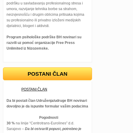
podršku u savladavanju profesionalnog stresa i
umora, razvijanje tehnika borbe sa strahom,
neizvjesnošću i drugim oblicima pritisaka kojima
su profesionalno ili privatno izloženi medijskih
djelatnici, blogeri i aktivisti.
Program psihološke podrške BH novinari su
razvili uz pomoć organizacije Free Press
Unlimited iz Nizozemske.
POSTANI ČLAN
POSTANI ČLAN
Da bi postali član Udruženja/udruge BH novinari
dovoljno je da ispunite formular vašim podacima
Pogodnosti
30 %
na linije “Centrotrans-Eurolines” d.d.
Sarajevo –
Da bi ostvarili popust, potrebno je