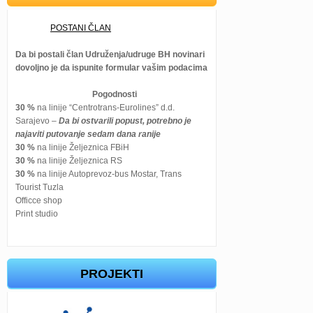
POSTANI ČLAN
Da bi postali član Udruženja/udruge BH novinari
dovoljno je da ispunite formular vašim podacima
Pogodnosti
30 %
na linije “Centrotrans-Eurolines” d.d.
Sarajevo –
Da bi ostvarili popust, potrebno je
najaviti putovanje sedam dana ranije
30 %
na linije Željeznica FBiH
30 %
na linije Željeznica RS
30 %
na linije Autoprevoz-bus Mostar, Trans
Tourist Tuzla
Officce shop
Print studio
PROJEKTI