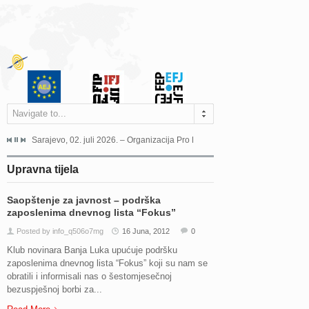
Navigate to...
jeća Grada Sarajeva povodom Dana Sarajeva dugogodišnjoj...
Sarajevo, 02. juli 2026. – Organizacija Pro Educa juče je uspješno održala 
Ankara, 19. juni 2026. – Preds
Upravna tijela
Saopštenje za javnost – podrška
zaposlenima dnevnog lista “Fokus”
Posted by info_q506o7mg
16 Juna, 2012
0
Klub novinara Banja Luka upućuje podršku
zaposlenima dnevnog lista “Fokus” koji su nam se
obratili i informisali nas o šestomjesečnoj
bezuspješnoj borbi za...