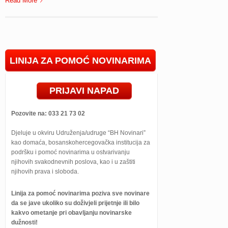
Read More
LINIJA ZA POMOĆ NOVINARIMA
PRIJAVI NAPAD
Pozovite na: 033 21 73 02
Djeluje u okviru Udruženja/udruge “BH Novinari”
kao domaća, bosanskohercegovačka institucija za
podršku i pomoć novinarima u ostvarivanju
njihovih svakodnevnih poslova, kao i u zaštiti
njihovih prava i sloboda.
Linija za pomoć novinarima poziva sve novinare
da se jave ukoliko su doživjeli prijetnje ili bilo
kakvo ometanje pri obavljanju novinarske
dužnosti!