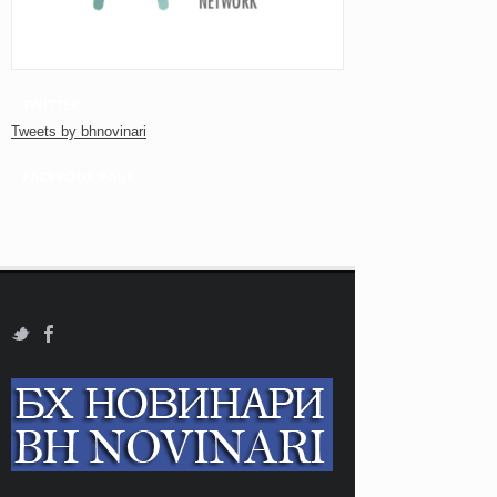
TWITTER
Tweets by bhnovinari
FACEBOOK PAGE