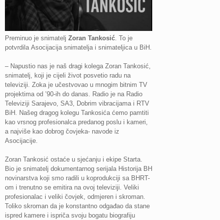
Preminuo je snimatelj
Zoran Tankosić
. To je
potvrdila Asocijacija snimatelja i snimateljica u BiH.
– Napustio nas je naš dragi kolega Zoran Tankosić,
snimatelj, koji je cijeli život posvetio radu na
televiziji. Zoka je učestvovao u mnogim bitnim TV
projektima od ’90-ih do danas. Radio je na Radio
Televiziji Sarajevo, SA3, Dobrim vibracijama i RTV
BiH. Našeg dragog kolegu Tankosića ćemo pamtiti
kao vrsnog profesionalca predanog poslu i kameri,
a najviše kao dobrog čovjeka- navode iz
Asocijacije.
Zoran Tankosić ostaće u sjećanju i ekipe Starta.
Bio je snimatelj dokumentarnog serijala Historija BH
novinarstva koji smo radili u koprodukciji sa BHRT-
om i trenutno se emitira na ovoj televiziji. Veliki
profesionalac i veliki čovjek, odmjeren i skroman.
Toliko skroman da je konstantno odgađao da stane
ispred kamere i ispriča svoju bogatu biografiju