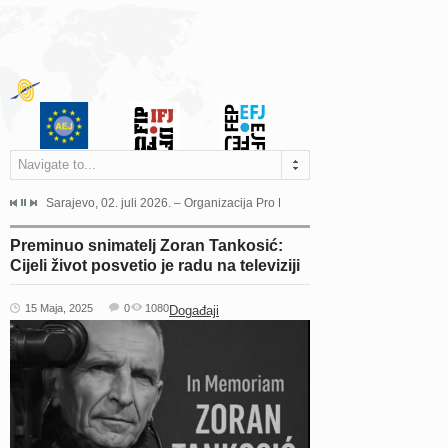
Navigate to...
jeća Grada Sarajeva povodom Dana Sarajeva dugogodišnjoj...
Sarajevo, 02. juli 2026. – Organizacija Pro Educa juče je uspješno održala 
Ankara, 19. juni 2026. – Preds
Preminuo snimatelj Zoran Tankosić:
Cijeli život posvetio je radu na televiziji
15 Maja, 2025
0
1080
Događaji