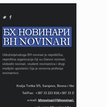
Udruženje/udruga BH novinari je nepolitička,
neprofitna organizacija čiji su članovi novinari,
slobodni novinari, studenti novinarstva i drugi
medijski uposlenici čija je osnovna profesija
novinarstvo.
Kralja Tvrtka 5/5, Sarajevo, Bosna i Hercegovina;
Tel/Fax: +387 33 223 818;+387 33 255 600
e-mail:
bhnovinari@bhnovinari.ba