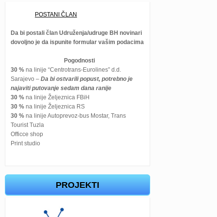
POSTANI ČLAN
Da bi postali član Udruženja/udruge BH novinari
dovoljno je da ispunite formular vašim podacima
Pogodnosti
30 %
na linije “Centrotrans-Eurolines” d.d.
Sarajevo –
Da bi ostvarili popust, potrebno je
najaviti putovanje sedam dana ranije
30 %
na linije Željeznica FBiH
30 %
na linije Željeznica RS
30 %
na linije Autoprevoz-bus Mostar, Trans
Tourist Tuzla
Officce shop
Print studio
PROJEKTI