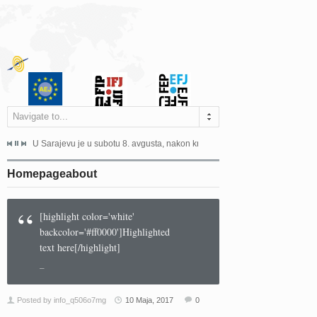
Navigate to...
ne odgovara na zahtjeve za pristup informacijama u zakonskom...
U Sarajevu je u subotu 8. avgusta, nakon kraće bolesti, preminuo istaknuti 
Sarajevo, 02. juli 2026. – Orga
Homepageabout
“
[highlight color='white'
backcolor='#ff0000']Highlighted
text here[/highlight]
–
Posted by info_q506o7mg
10 Maja, 2017
0