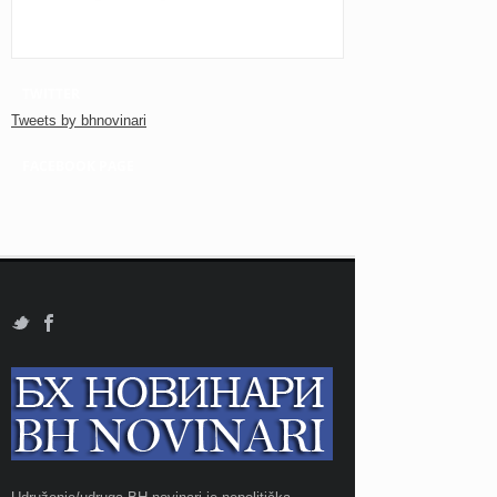
TWITTER
Tweets by bhnovinari
FACEBOOK PAGE