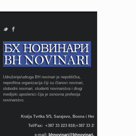
Udruženje/udruga BH novinari je nepolitička,
neprofitna organizacija čiji su članovi novinari,
slobodni novinari, studenti novinarstva i drugi
medijski uposlenici čija je osnovna profesija
novinarstvo.
Kralja Tvrtka 5/5, Sarajevo, Bosna i Hercegovina;
Tel/Fax: +387 33 223 818;+387 33 255 600
e-mail:
bhnovinari@bhnovinari.ba