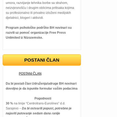
umora, razvijanje tehnika borbe sa strahom,
neizvjesnošću i drugim oblicima pritisaka kojima
su profesionalno ili privatno izloženi medijskih
djelatnici, blogeri i aktivisti.
Program psihološke podrške BH novinari su
razvili uz pomoć organizacije Free Press
Unlimited iz Nizozemske.
POSTANI ČLAN
POSTANI ČLAN
Da bi postali član Udruženja/udruge BH novinari
dovoljno je da ispunite formular vašim podacima
Pogodnosti
30 %
na linije “Centrotrans-Eurolines” d.d.
Sarajevo –
Da bi ostvarili popust, potrebno je
najaviti putovanje sedam dana ranije