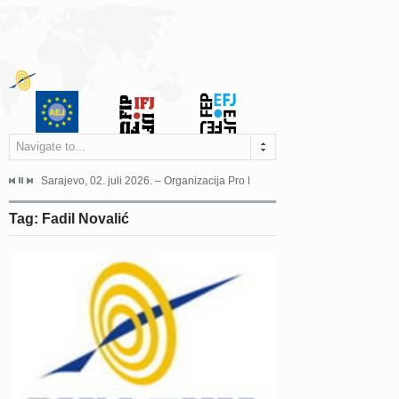
Navigate to...
jeća Grada Sarajeva povodom Dana Sarajeva dugogodišnjoj...
Sarajevo, 02. juli 2026. – Organizacija Pro Educa juče je uspješno održala 
Ankara, 19. juni 2026. – Preds
Tag: Fadil Novalić