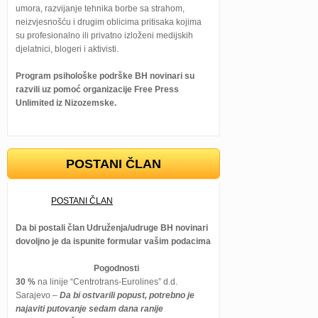
umora, razvijanje tehnika borbe sa strahom,
neizvjesnošću i drugim oblicima pritisaka kojima
su profesionalno ili privatno izloženi medijskih
djelatnici, blogeri i aktivisti.
Program psihološke podrške BH novinari su
razvili uz pomoć organizacije Free Press
Unlimited iz Nizozemske.
POSTANI ČLAN
POSTANI ČLAN
Da bi postali član Udruženja/udruge BH novinari
dovoljno je da ispunite formular vašim podacima
Pogodnosti
30 %
na linije “Centrotrans-Eurolines” d.d.
Sarajevo –
Da bi ostvarili popust, potrebno je
najaviti putovanje sedam dana ranije