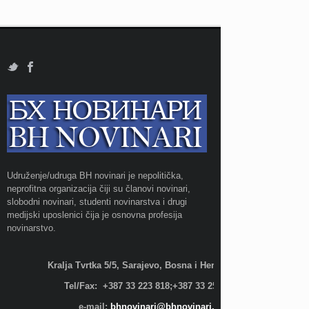
Udruženje/udruga BH novinari je nepolitička,
neprofitna organizacija čiji su članovi novinari,
slobodni novinari, studenti novinarstva i drugi
medijski uposlenici čija je osnovna profesija
novinarstvo.
Kralja Tvrtka 5/5, Sarajevo, Bosna i Hercegovina;
Tel/Fax: +387 33 223 818;+387 33 255 600
e-mail:
bhnovinari@bhnovinari.ba