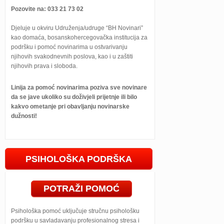
Pozovite na: 033 21 73 02
Djeluje u okviru Udruženja/udruge “BH Novinari”
kao domaća, bosanskohercegovačka institucija za
podršku i pomoć novinarima u ostvarivanju
njihovih svakodnevnih poslova, kao i u zaštiti
njihovih prava i sloboda.
Linija za pomoć novinarima poziva sve novinare
da se jave ukoliko su doživjeli prijetnje ili bilo
kakvo ometanje pri obavljanju novinarske
dužnosti!
PSIHOLOŠKA PODRŠKA
POTRAŽI POMOĆ
Psihološka pomoć uključuje stručnu psihološku
podršku u savladavanju profesionalnog stresa i