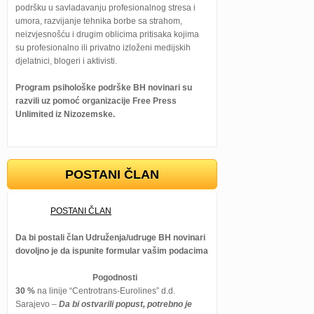
podršku u savladavanju profesionalnog stresa i
umora, razvijanje tehnika borbe sa strahom,
neizvjesnošću i drugim oblicima pritisaka kojima
su profesionalno ili privatno izloženi medijskih
djelatnici, blogeri i aktivisti.
Program psihološke podrške BH novinari su
razvili uz pomoć organizacije Free Press
Unlimited iz Nizozemske.
POSTANI ČLAN
POSTANI ČLAN
Da bi postali član Udruženja/udruge BH novinari
dovoljno je da ispunite formular vašim podacima
Pogodnosti
30 %
na linije “Centrotrans-Eurolines” d.d.
Sarajevo –
Da bi ostvarili popust, potrebno je