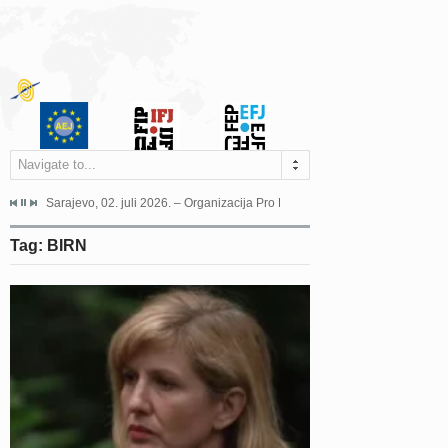
Navigate to...
jeća Grada Sarajeva povodom Dana Sarajeva dugogodišnjoj...
Sarajevo, 02. juli 2026. – Organizacija Pro Educa juče je uspješno održala 
Ankara, 19. juni 2026. – Preds
Tag: BIRN