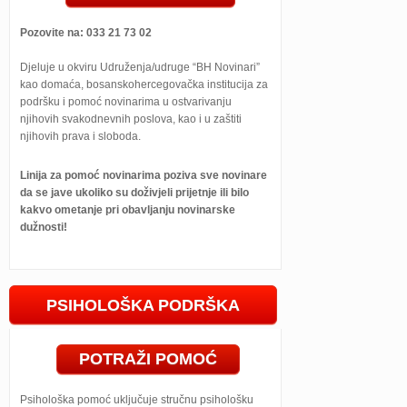
Pozovite na: 033 21 73 02
Djeluje u okviru Udruženja/udruge “BH Novinari”
kao domaća, bosanskohercegovačka institucija za
podršku i pomoć novinarima u ostvarivanju
njihovih svakodnevnih poslova, kao i u zaštiti
njihovih prava i sloboda.
Linija za pomoć novinarima poziva sve novinare
da se jave ukoliko su doživjeli prijetnje ili bilo
kakvo ometanje pri obavljanju novinarske
dužnosti!
PSIHOLOŠKA PODRŠKA
POTRAŽI POMOĆ
Psihološka pomoć uključuje stručnu psihološku