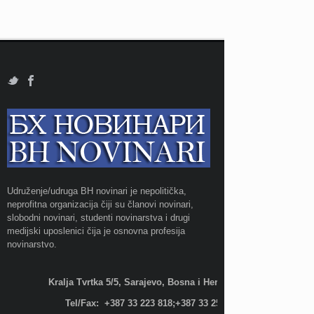
Udruženje/udruga BH novinari je nepolitička,
neprofitna organizacija čiji su članovi novinari,
slobodni novinari, studenti novinarstva i drugi
medijski uposlenici čija je osnovna profesija
novinarstvo.
Kralja Tvrtka 5/5, Sarajevo, Bosna i Hercegovina;
Tel/Fax: +387 33 223 818;+387 33 255 600