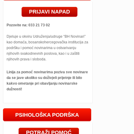
PRIJAVI NAPAD
Pozovite na: 033 21 73 02
Djeluje u okviru Udruženja/udruge “BH Novinari”
kao domaća, bosanskohercegovačka institucija za
podršku i pomoć novinarima u ostvarivanju
njihovih svakodnevnih poslova, kao i u zaštiti
njihovih prava i sloboda.
Linija za pomoć novinarima poziva sve novinare
da se jave ukoliko su doživjeli prijetnje ili bilo
kakvo ometanje pri obavljanju novinarske
dužnosti!
PSIHOLOŠKA PODRŠKA
POTRAŽI POMOĆ