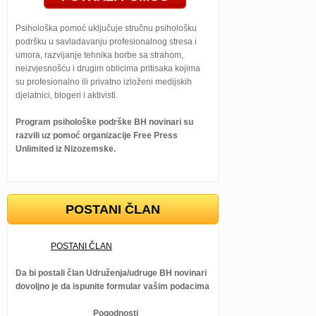
Psihološka pomoć uključuje stručnu psihološku
podršku u savladavanju profesionalnog stresa i
umora, razvijanje tehnika borbe sa strahom,
neizvjesnošću i drugim oblicima pritisaka kojima
su profesionalno ili privatno izloženi medijskih
djelatnici, blogeri i aktivisti.
Program psihološke podrške BH novinari su
razvili uz pomoć organizacije Free Press
Unlimited iz Nizozemske.
POSTANI ČLAN
POSTANI ČLAN
Da bi postali član Udruženja/udruge BH novinari
dovoljno je da ispunite formular vašim podacima
Pogodnosti