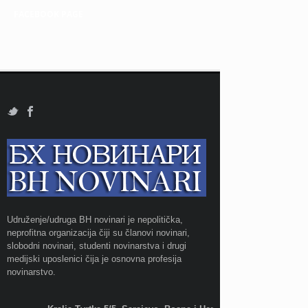
FACEBOOK PAGE
Udruženje/udruga BH novinari je nepolitička,
neprofitna organizacija čiji su članovi novinari,
slobodni novinari, studenti novinarstva i drugi
medijski uposlenici čija je osnovna profesija
novinarstvo.