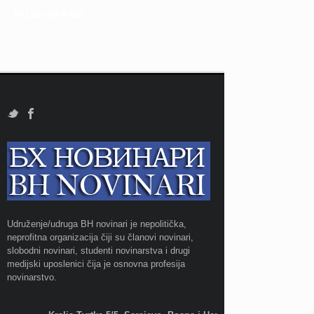
FACEBOOK PAGE
Udruženje/udruga BH novinari je nepolitička,
neprofitna organizacija čiji su članovi novinari,
slobodni novinari, studenti novinarstva i drugi
medijski uposlenici čija je osnovna profesija
novinarstvo.