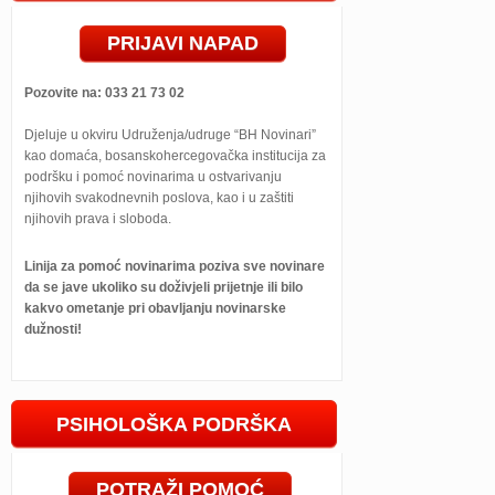
PRIJAVI NAPAD
Pozovite na: 033 21 73 02
Djeluje u okviru Udruženja/udruge “BH Novinari”
kao domaća, bosanskohercegovačka institucija za
podršku i pomoć novinarima u ostvarivanju
njihovih svakodnevnih poslova, kao i u zaštiti
njihovih prava i sloboda.
Linija za pomoć novinarima poziva sve novinare
da se jave ukoliko su doživjeli prijetnje ili bilo
kakvo ometanje pri obavljanju novinarske
dužnosti!
PSIHOLOŠKA PODRŠKA
POTRAŽI POMOĆ