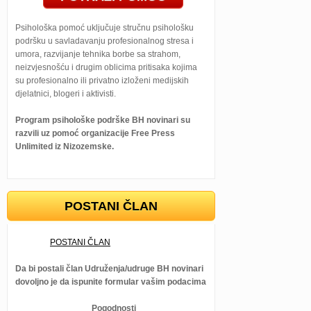
Psihološka pomoć uključuje stručnu psihološku
podršku u savladavanju profesionalnog stresa i
umora, razvijanje tehnika borbe sa strahom,
neizvjesnošću i drugim oblicima pritisaka kojima
su profesionalno ili privatno izloženi medijskih
djelatnici, blogeri i aktivisti.
Program psihološke podrške BH novinari su
razvili uz pomoć organizacije Free Press
Unlimited iz Nizozemske.
POSTANI ČLAN
POSTANI ČLAN
Da bi postali član Udruženja/udruge BH novinari
dovoljno je da ispunite formular vašim podacima
Pogodnosti