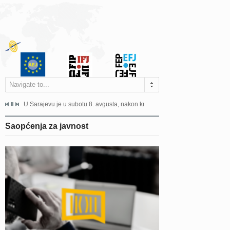
Navigate to...
ne odgovara na zahtjeve za pristup informacijama u zakonskom...
U Sarajevu je u subotu 8. avgusta, nakon kraće bolesti, preminuo istaknuti 
Sarajevo, 02. juli 2026. – Orga
Saopćenja za javnost