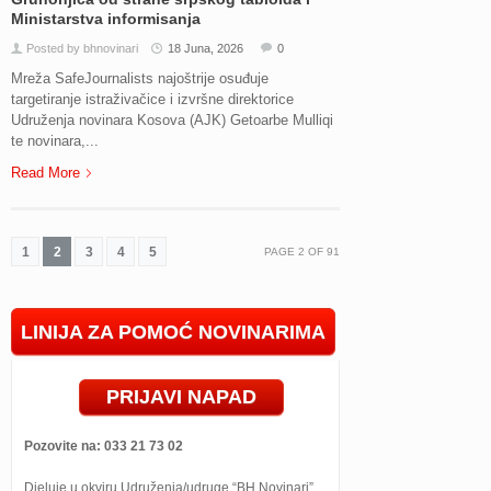
Ministarstva informisanja
Posted by bhnovinari
18 Juna, 2026
0
Mreža SafeJournalists najoštrije osuđuje
targetiranje istraživačice i izvršne direktorice
Udruženja novinara Kosova (AJK) Getoarbe Mulliqi
te novinara,...
Read More
1
2
3
4
5
PAGE
2
OF
91
LINIJA ZA POMOĆ NOVINARIMA
PRIJAVI NAPAD
Pozovite na: 033 21 73 02
Djeluje u okviru Udruženja/udruge “BH Novinari”