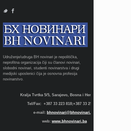
Udruženje/udruga BH novinari je nepolitička,
neprofitna organizacija čiji su članovi novinari,
slobodni novinari, studenti novinarstva i drugi
medijski uposlenici čija je osnovna profesija
novinarstvo.
Kralja Tvrtka 5/5, Sarajevo, Bosna i Hercegovina;
Tel/Fax: +387 33 223 818;+387 33 255 600
e-mail:
bhnovinari@bhnovinari.ba
web:
www.bhnovinari.ba