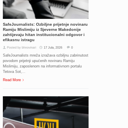
SafeJournalists: Ozbiljne prijetnje novinaru
Ramiju Mislimiju iz Sjeverne Makedonije
zahtijevaju hitan institucionalni odgovor i
efikasnu istragu
Posted by bhnovinari
17 Jula, 2026
0
SafeJournalists mreža izražava ozbiljnu zabrinutost
povodom prijetnji upućenih novinaru Ramiju
Mislimiju, zaposlenom na informativnom portalu
Tetova Sot,...
Read More