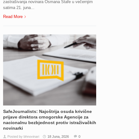
zastrašivanja novinara Osmana Stafe u večernjim
satima 21. juna...
Read More
SafeJournalists: Najoštrija osuda krivične
prijave direktora crnogorske Agencije za
nacionalnu bezbjednost protiv istraživačkih
novinarki
Posted by bhnovinari
18 Juna, 2026
0