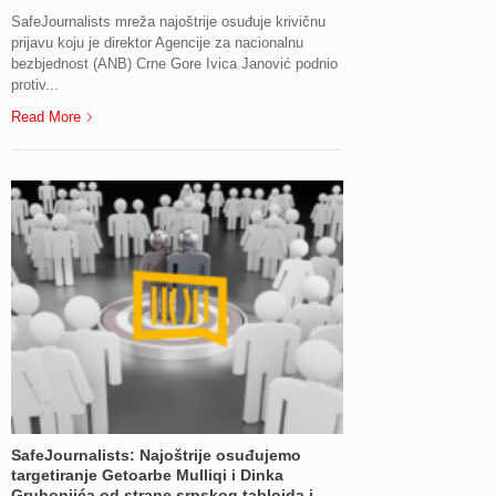
SafeJournalists mreža najoštrije osuđuje krivičnu
prijavu koju je direktor Agencije za nacionalnu
bezbjednost (ANB) Crne Gore Ivica Janović podnio
protiv...
Read More
SafeJournalists: Najoštrije osuđujemo
targetiranje Getoarbe Mulliqi i Dinka
Gruhonjića od strane srpskog tabloida i