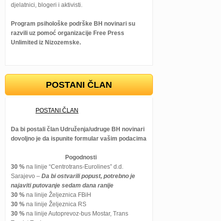
djelatnici, blogeri i aktivisti.
Program psihološke podrške BH novinari su
razvili uz pomoć organizacije Free Press
Unlimited iz Nizozemske.
POSTANI ČLAN
POSTANI ČLAN
Da bi postali član Udruženja/udruge BH novinari
dovoljno je da ispunite formular vašim podacima
Pogodnosti
30 %
na linije “Centrotrans-Eurolines” d.d.
Sarajevo –
Da bi ostvarili popust, potrebno je
najaviti putovanje sedam dana ranije
30 %
na linije Željeznica FBiH
30 %
na linije Željeznica RS
30 %
na linije Autoprevoz-bus Mostar, Trans