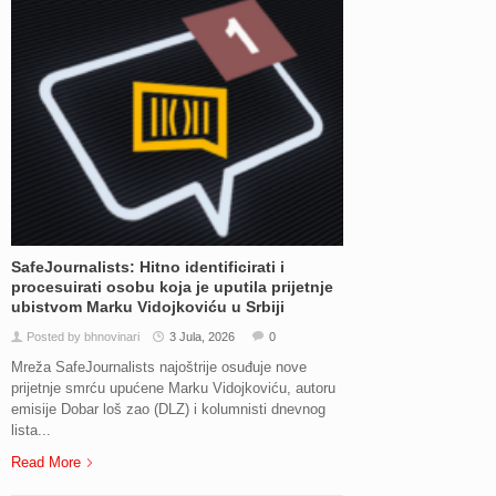
SafeJournalists: Hitno identificirati i
procesuirati osobu koja je uputila prijetnje
ubistvom Marku Vidojkoviću u Srbiji
Posted by bhnovinari
3 Jula, 2026
0
Mreža SafeJournalists najoštrije osuđuje nove
prijetnje smrću upućene Marku Vidojkoviću, autoru
emisije Dobar loš zao (DLZ) i kolumnisti dnevnog
lista...
Read More