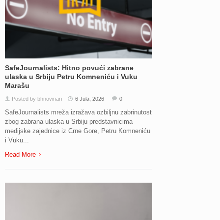
SafeJournalists: Hitno povući zabrane
ulaska u Srbiju Petru Komneniću i Vuku
Marašu
Posted by bhnovinari
6 Jula, 2026
0
SafeJournalists mreža izražava ozbiljnu zabrinutost
zbog zabrana ulaska u Srbiju predstavnicima
medijske zajednice iz Crne Gore, Petru Komneniću
i Vuku...
Read More