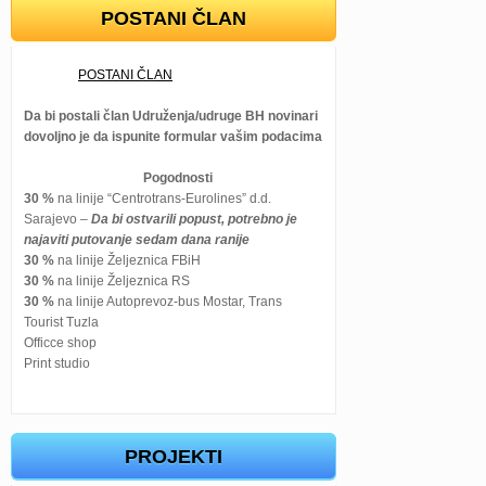
POSTANI ČLAN
POSTANI ČLAN
Da bi postali član Udruženja/udruge BH novinari
dovoljno je da ispunite formular vašim podacima
Pogodnosti
30 %
na linije “Centrotrans-Eurolines” d.d.
Sarajevo –
Da bi ostvarili popust, potrebno je
najaviti putovanje sedam dana ranije
30 %
na linije Željeznica FBiH
30 %
na linije Željeznica RS
30 %
na linije Autoprevoz-bus Mostar, Trans
Tourist Tuzla
Officce shop
Print studio
PROJEKTI