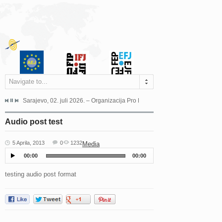
Navigate to...
jeća Grada Sarajeva povodom Dana Sarajeva dugogodišnjoj...
Sarajevo, 02. juli 2026. – Organizacija Pro Educa juče je uspješno održala 
Ankara, 19. juni 2026. – Preds
Audio post test
5 Aprila, 2013
0
1232
Media
00:00
00:00
testing audio post format