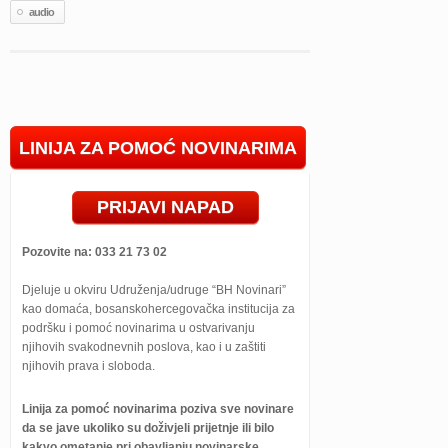
audio
LINIJA ZA POMOĆ NOVINARIMA
PRIJAVI NAPAD
Pozovite na: 033 21 73 02
Djeluje u okviru Udruženja/udruge “BH Novinari”
kao domaća, bosanskohercegovačka institucija za
podršku i pomoć novinarima u ostvarivanju
njihovih svakodnevnih poslova, kao i u zaštiti
njihovih prava i sloboda.
Linija za pomoć novinarima poziva sve novinare
da se jave ukoliko su doživjeli prijetnje ili bilo
kakvo ometanje pri obavljanju novinarske