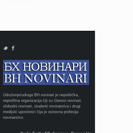
FACEBOOK PAGE
Udruženje/udruga BH novinari je nepolitička,
neprofitna organizacija čiji su članovi novinari,
slobodni novinari, studenti novinarstva i drugi
medijski uposlenici čija je osnovna profesija
novinarstvo.