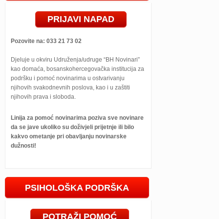
PRIJAVI NAPAD
Pozovite na: 033 21 73 02
Djeluje u okviru Udruženja/udruge “BH Novinari”
kao domaća, bosanskohercegovačka institucija za
podršku i pomoć novinarima u ostvarivanju
njihovih svakodnevnih poslova, kao i u zaštiti
njihovih prava i sloboda.
Linija za pomoć novinarima poziva sve novinare
da se jave ukoliko su doživjeli prijetnje ili bilo
kakvo ometanje pri obavljanju novinarske
dužnosti!
PSIHOLOŠKA PODRŠKA
POTRAŽI POMOĆ