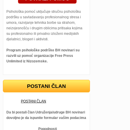
Psihološka pomoć uključuje stručnu psihološku
podršku u savladavanju profesionalnog stresa i
umora, razvijanje tehnika borbe sa strahom,
neizvjesnošću i drugim oblicima pritisaka kojima
su profesionalno ili privatno izloženi medijskih
djelatnici, blogeri i aktivisti.
Program psihološke podrške BH novinari su
razvili uz pomoć organizacije Free Press
Unlimited iz Nizozemske.
POSTANI ČLAN
POSTANI ČLAN
Da bi postali član Udruženja/udruge BH novinari
dovoljno je da ispunite formular vašim podacima
Pogodnosti