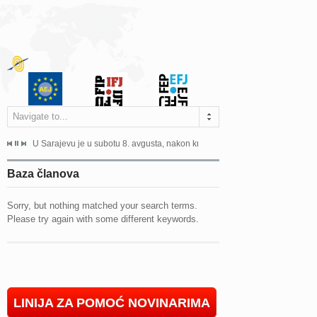
Navigate to...
ne odgovara na zahtjeve za pristup informacijama u zakonskom...
U Sarajevu je u subotu 8. avgusta, nakon kraće bolesti, preminuo istaknuti 
Sarajevo, 02. juli 2026. – Orga
Baza članova
Sorry, but nothing matched your search terms.
Please try again with some different keywords.
LINIJA ZA POMOĆ NOVINARIMA