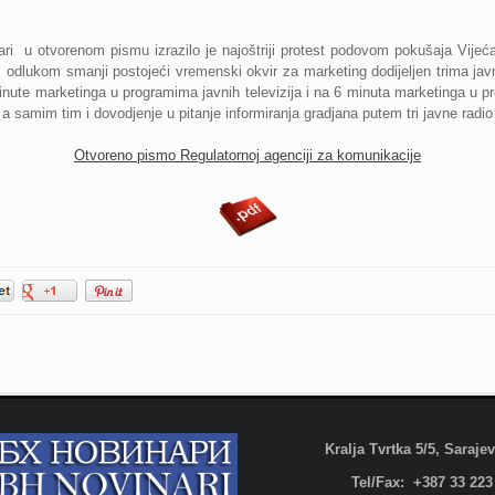
ri
u otvorenom pismu izrazilo je najoštriji protest podovom pokušaja Vije
 odlukom smanji postojeći vremenski okvir za marketing dodijeljen trima 
minute marketinga u programima javnih televizija i na 6 minuta marketinga u pr
a samim tim i dovodjenje u pitanje informiranja gradjana putem tri javne radio 
Otvoreno pismo Regulatornoj agenciji za komunikacije
Kralja Tvrtka 5/5, Saraj
Tel/Fax: +387 33 223