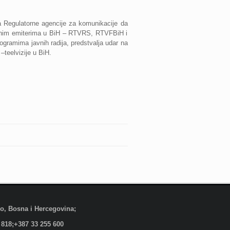
ća Regulatorne agencije za komunikacije da
javnim emiterima u BiH – RTVRS, RTVFBiH i
ogramima javnih radija, predstvalja udar na
–teelvizije u BiH.
evo, Bosna i Hercegovina;
 818;+387 33 255 600