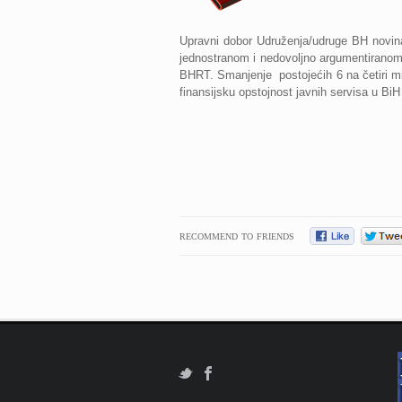
Upravni dobor Udruženja/udruge BH novina
jednostranom i nedovoljno argumentiranom
BHRT. Smanjenje
postojećih 6 na četiri 
finansijsku opstojnost javnih servisa u BiH 
RECOMMEND TO FRIENDS