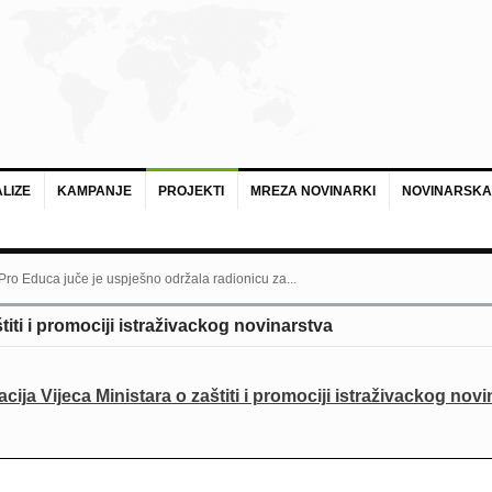
LIZE
KAMPANJE
PROJEKTI
MREZA NOVINARKI
NOVINARSKA
 Pro Educa juče je uspješno održala radionicu za...
titi i promociji istraživackog novinarstva
cija Vijeca Ministara o zaštiti i promociji istraživackog nov