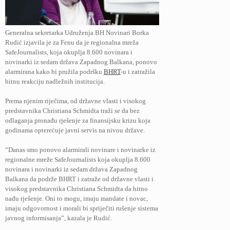
Generalna sekretarka Udruženja BH Novinari Borka
Rudić izjavila je za Fenu da je regionalna mreža
SafeJournalists, koja okuplja 8.600 novinara i
novinarki iz sedam država Zapadnog Balkana, ponovo
alarmirana kako bi pružila podršku
BHRT
-u i zatražila
hitnu reakciju nadležnih institucija.
Prema njenim riječima, od državne vlasti i visokog
predstavnika Christiana Schmidta traži se da bez
odlaganja pronađu rješenje za finansijsku krizu koja
godinama opterećuje javni servis na nivou države.
“Danas smo ponovo alarmirali novinare i novinarke iz
regionalne mreže SafeJournalists koja okuplja 8.600
novinara i novinarki iz sedam država Zapadnog
Balkana da podrže BHRT i zatraže od državne vlasti i
visokog predstavnika Christiana Schmidta da hitno
nađu rješenje. Oni to mogu, imaju mandate i novac,
imaju odgovornost i morali bi spriječiti rušenje sistema
javnog informisanja”, kazala je Rudić.