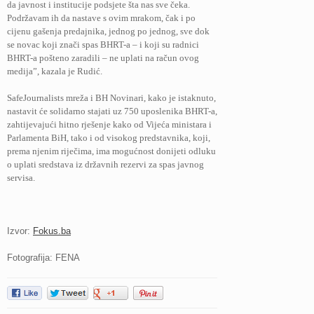
da javnost i institucije podsjete šta nas sve čeka.
Podržavam ih da nastave s ovim mrakom, čak i po
cijenu gašenja predajnika, jednog po jednog, sve dok
se novac koji znači spas BHRT-a – i koji su radnici
BHRT-a pošteno zaradili – ne uplati na račun ovog
medija”, kazala je Rudić.
SafeJournalists mreža i BH Novinari, kako je istaknuto,
nastavit će solidarno stajati uz 750 uposlenika BHRT-a,
zahtijevajući hitno rješenje kako od Vijeća ministara i
Parlamenta BiH, tako i od visokog predstavnika, koji,
prema njenim riječima, ima mogućnost donijeti odluku
o uplati sredstava iz državnih rezervi za spas javnog
servisa.
Izvor:
Fokus.ba
Fotografija: FENA