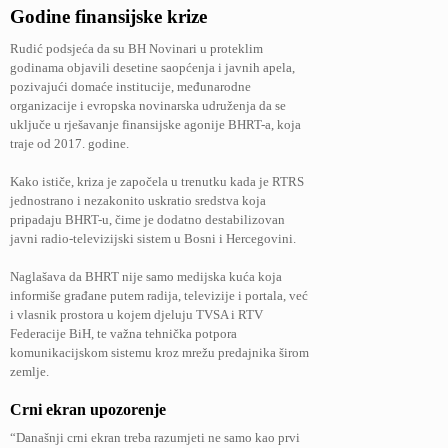
Godine finansijske krize
Rudić podsjeća da su BH Novinari u proteklim
godinama objavili desetine saopćenja i javnih apela,
pozivajući domaće institucije, međunarodne
organizacije i evropska novinarska udruženja da se
uključe u rješavanje finansijske agonije BHRT-a, koja
traje od 2017. godine.
Kako ističe, kriza je započela u trenutku kada je RTRS
jednostrano i nezakonito uskratio sredstva koja
pripadaju BHRT-u, čime je dodatno destabilizovan
javni radio-televizijski sistem u Bosni i Hercegovini.
Naglašava da BHRT nije samo medijska kuća koja
informiše građane putem radija, televizije i portala, već
i vlasnik prostora u kojem djeluju TVSA i RTV
Federacije BiH, te važna tehnička potpora
komunikacijskom sistemu kroz mrežu predajnika širom
zemlje.
Crni ekran upozorenje
“Današnji crni ekran treba razumjeti ne samo kao prvi