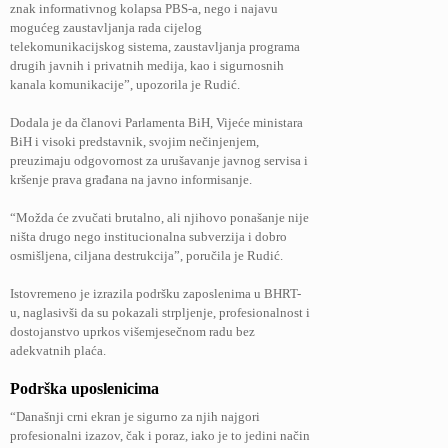
znak informativnog kolapsa PBS-a, nego i najavu
mogućeg zaustavljanja rada cijelog
telekomunikacijskog sistema, zaustavljanja programa
drugih javnih i privatnih medija, kao i sigurnosnih
kanala komunikacije”, upozorila je Rudić.
Dodala je da članovi Parlamenta BiH, Vijeće ministara
BiH i visoki predstavnik, svojim nečinjenjem,
preuzimaju odgovornost za urušavanje javnog servisa i
kršenje prava građana na javno informisanje.
“Možda će zvučati brutalno, ali njihovo ponašanje nije
ništa drugo nego institucionalna subverzija i dobro
osmišljena, ciljana destrukcija”, poručila je Rudić.
Istovremeno je izrazila podršku zaposlenima u BHRT-
u, naglasivši da su pokazali strpljenje, profesionalnost i
dostojanstvo uprkos višemjesečnom radu bez
adekvatnih plaća.
Podrška uposlenicima
“Današnji crni ekran je sigurno za njih najgori
profesionalni izazov, čak i poraz, iako je to jedini način