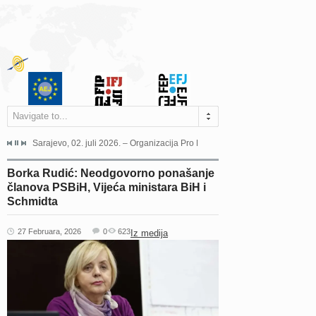
Navigate to...
jeća Grada Sarajeva povodom Dana Sarajeva dugogodišnjoj...
Sarajevo, 02. juli 2026. – Organizacija Pro Educa juče je uspješno održala 
Ankara, 19. juni 2026. – Preds
Borka Rudić: Neodgovorno ponašanje
članova PSBiH, Vijeća ministara BiH i
Schmidta
27 Februara, 2026
0
623
Iz medija