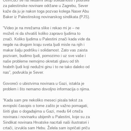
Osvrćući se na nedavni skup solidarnosti i podrške
za palestinske novinare održane u Zagrebu, Sever
kaže da ju je nakon toga pozvao kolega Naser Abu
Baker iz Palestinskog novinarskog sindikata (PJS).
“Video je na mrežama slike i rekao mi je – ne
možeš ni da shvatiš koliko zapravo ljudima to
znači. Koliko ljudima u Palestini znači kada vide da
negde na drugom kraju sveta ljudi misle na njih i
makar šalju podršku i solidarnost. Zato vas zaista
pozivam, budimo ljudi, pomozimo i uz sve vaše i
naše probleme nemojmo okretati glavu od tih
hrabrih ljudi koji nedužni ginu i to ne tako daleko od
nas”, podvukla je Sever.
Govoreći o ubistvima novinara u Gazi, istakla je
problem i što nemamo dovoljno informacija o njima.
“Kada sam pre nekoliko meseci pisala tekst za
evropski časopis o tome zašto je važno pomagati,
širiti glas o događajima u Gazi, među 64 crteža
novinara i novinarku ubijenih u Palestini, koje su za
Sindikat novinara Hrvatske nacrtali naši ilustratori i
crtači, izvukla sam Hebu. Želela sam ispričati priču