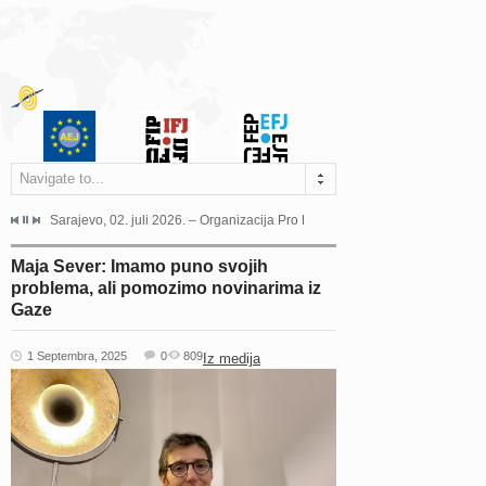
Navigate to...
jeća Grada Sarajeva povodom Dana Sarajeva dugogodišnjoj...
Sarajevo, 02. juli 2026. – Organizacija Pro Educa juče je uspješno održala 
Ankara, 19. juni 2026. – Preds
Maja Sever: Imamo puno svojih
problema, ali pomozimo novinarima iz
Gaze
1 Septembra, 2025
0
809
Iz medija