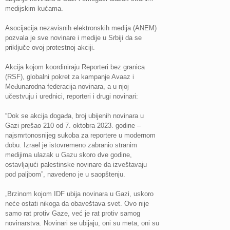
medijskim kućama.
Asocijacija nezavisnih elektronskih medija (ANEM)
pozvala je sve novinare i medije u Srbiji da se
priključe ovoj protestnoj akciji.
Akcija kojom koordiniraju Reporteri bez granica
(RSF), globalni pokret za kampanje Avaaz i
Međunarodna federacija novinara, a u njoj
učestvuju i urednici, reporteri i drugi novinari:
“Dok se akcija događa, broj ubijenih novinara u
Gazi prešao 210 od 7. oktobra 2023. godine –
najsmrtonosnijeg sukoba za reportere u modernom
dobu. Izrael je istovremeno zabranio stranim
medijima ulazak u Gazu skoro dve godine,
ostavljajući palestinske novinare da izveštavaju
pod paljbom”, navedeno je u saopštenju.
„Brzinom kojom IDF ubija novinara u Gazi, uskoro
neće ostati nikoga da obaveštava svet. Ovo nije
samo rat protiv Gaze, već je rat protiv samog
novinarstva. Novinari se ubijaju, oni su meta, oni su