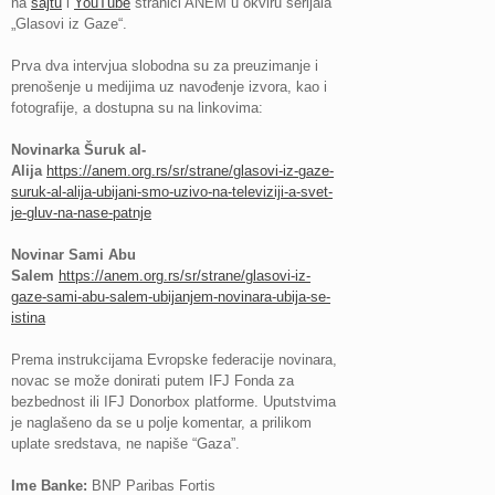
na
sajtu
i
YouTube
stranici ANEM u okviru serijala
„Glasovi iz Gaze“.
Prva dva intervjua slobodna su za preuzimanje i
prenošenje u medijima uz navođenje izvora, kao i
fotografije, a dostupna su na linkovima:
Novinarka Šuruk al-
Alija
https://anem.org.rs/sr/strane/glasovi-iz-gaze-
suruk-al-alija-ubijani-smo-uzivo-na-televiziji-a-svet-
je-gluv-na-nase-patnje
Novinar Sami Abu
Salem
https://anem.org.rs/sr/strane/glasovi-iz-
gaze-sami-abu-salem-ubijanjem-novinara-ubija-se-
istina
Prema instrukcijama Evropske federacije novinara,
novac se može donirati putem IFJ Fonda za
bezbednost ili IFJ Donorbox platforme. Uputstvima
je naglašeno da se u polje komentar, a prilikom
uplate sredstava, ne napiše “Gaza”.
Ime Banke:
BNP Paribas Fortis