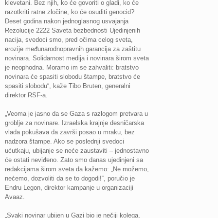
klevetani. Bez njih, ko će govoriti o gladi, ko će
razotkriti ratne zločine, ko će osuditi genocid?
Deset godina nakon jednoglasnog usvajanja
Rezolucije 2222 Saveta bezbednosti Ujedinjenih
nacija, svedoci smo, pred očima celog sveta,
erozije međunarodnopravnih garancija za zaštitu
novinara. Solidarnost medija i novinara širom sveta
je neophodna. Moramo im se zahvaliti: bratstvo
novinara će spasiti slobodu štampe, bratstvo će
spasiti slobodu“, kaže Tibo Bruten, generalni
direktor RSF-a.
„Veoma je jasno da se Gaza s razlogom pretvara u
groblje za novinare. Izraelska krajnje desničarska
vlada pokušava da završi posao u mraku, bez
nadzora štampe. Ako se poslednji svedoci
ućutkaju, ubijanje se neće zaustaviti – jednostavno
će ostati neviđeno. Zato smo danas ujedinjeni sa
redakcijama širom sveta da kažemo: „Ne možemo,
nećemo, dozvoliti da se to dogodi!“, poručio je
Endru Legon, direktor kampanje u organizaciji
Avaaz.
„Svaki novinar ubijen u Gazi bio je nečiji kolega,