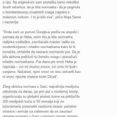
o njoj. Na engleskom sam pronašla samo nekoliko
šturih rečenica: da je bila novinarka i da je poginula
u bombardovanju izraelskih snaga zajedno s
malenom ćerkom. I to je bilo sve”, priča Maja Sever
i nastavlja:
“Onda sam uz pomoć Google-a prešla na arapski i
saznala da je Heba, osim što je bila novinarka,
radijska voditeljka, završavala master, radila sa
studentkinjama i mladim novinarkama kako bi ih
osnažila, ohrabrila da nastave novinarski put. Da je
bila aktivna podižući tu žensku snagu i pomažući
mladim novinarkama. Par dana pre smrti Heba je
napisala – svi mi imamo snove, svi smo mi ljudi i
sanjamo. Nažalost, njeni snovi se nisu ostvarili kao
ni snovi njezine malene kćeri Džudi”.
Zbog ubistva novinara u Gazi, najvažnija medijska
udruženja za danas, po prvi put u modernoj istoriji,
organizovala su globalni protest kome se priključilo
200 medijskih kuća iz 50 zemalja koji će
istovremeno poremetiti naslovne strane, početne
stranice i emisije sa zahtevom da se zaustavi
ubijanje novinara u Gazi i omogući ulazak stranim