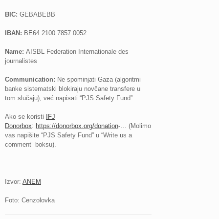
BIC:
GEBABEBB
IBAN:
BE64 2100 7857 0052
Name:
AISBL Federation Internationale des
journalistes
Communication:
Ne spominjati Gaza (algoritmi
banke sistematski blokiraju novčane transfere u
tom slučaju), već napisati “PJS Safety Fund”
Ako se koristi
IFJ
Donorbox
:
https://donorbox.org/donation
-… (Molimo
vas napišite “PJS Safety Fund” u “Write us a
comment” boksu).
Izvor:
ANEM
Foto: Cenzolovka