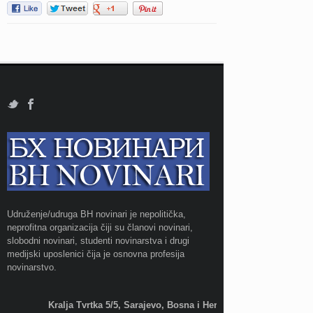
Udruženje/udruga BH novinari je nepolitička,
neprofitna organizacija čiji su članovi novinari,
slobodni novinari, studenti novinarstva i drugi
medijski uposlenici čija je osnovna profesija
novinarstvo.
Kralja Tvrtka 5/5, Sarajevo, Bosna i Hercegovina;