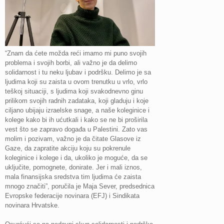
“Znam da ćete možda reći imamo mi puno svojih
problema i svojih borbi, ali važno je da delimo
solidarnost i tu neku ljubav i podršku. Delimo je sa
ljudima koji su zaista u ovom trenutku u vrlo, vrlo
teškoj situaciji, s ljudima koji svakodnevno ginu
prilikom svojih radnih zadataka, koji gladuju i koje
ciljano ubijaju izraelske snage, a naše koleginice i
kolege kako bi ih ućutkali i kako se ne bi proširila
vest što se zapravo događa u Palestini. Zato vas
molim i pozivam, važno je da čitate Glasove iz
Gaze, da zapratite akciju koju su pokrenule
koleginice i kolege i da, ukoliko je moguće, da se
uključite, pomognete, donirate. Jer i mali iznos,
mala finansijska sredstva tim ljudima će zaista
mnogo značiti”, poručila je Maja Sever, predsednica
Evropske federacije novinara (EFJ) i Sindikata
novinara Hrvatske.