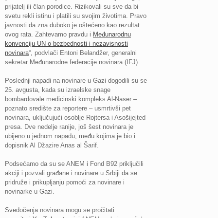
prijatelj ili član porodice. Rizikovali su sve da bi
svetu rekli istinu i platili su svojim životima. Pravo
javnosti da zna duboko je oštećeno kao rezultat
ovog rata. Zahtevamo pravdu i
Međunarodnu
konvenciju UN o bezbednosti i nezavisnosti
novinara
“, podvlači Entoni Belandžer, generalni
sekretar Međunarodne federacije novinara (IFJ).
Poslednji napadi na novinare u Gazi dogodili su se
25. avgusta, kada su izraelske snage
bombardovale medicinski kompleks Al-Naser –
poznato središte za reportere – usmrtivši pet
novinara, uključujući osoblje Rojtersa i Asošijejted
presa. Dve nedelje ranije, još šest novinara je
ubijeno u jednom napadu, među kojima je bio i
dopisnik Al Džazire Anas al Šarif.
Podsećamo da su se ANEM i Fond B92 priključili
akciji i pozvali građane i novinare u Srbiji da se
pridruže i prikupljanju pomoći za novinare i
novinarke u Gazi.
Svedočenja novinara mogu se pročitati