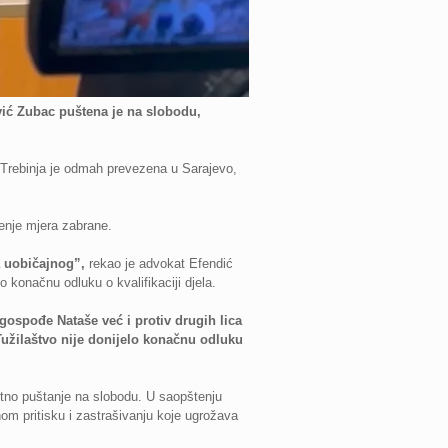
vić Zubac puštena je na slobodu,
Iz Trebinja je odmah prevezena u Sarajevo,
enje mjera zabrane.
a uobičajnog”,
rekao je advokat Efendić
o konačnu odluku o kvalifikaciji djela.
gospođe Nataše već i protiv drugih lica
Tužilaštvo nije donijelo konačnu odluku
hitno puštanje na slobodu. U saopštenju
nom pritisku i zastrašivanju koje ugrožava