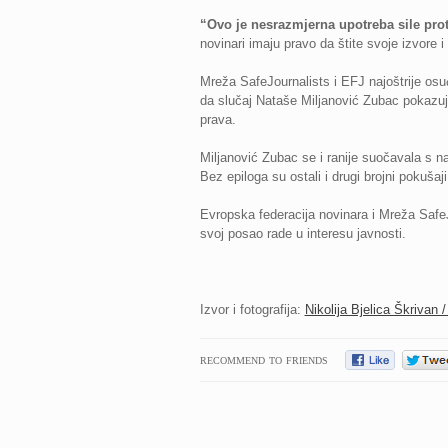
“Ovo je nesrazmjerna upotreba sile pro
novinari imaju pravo da štite svoje izvore 
Mreža SafeJournalists i EFJ najoštrije osuđ
da slučaj Nataše Miljanović Zubac pokazuje
prava.
Miljanović Zubac se i ranije suočavala s na
Bez epiloga su ostali i drugi brojni pokušaj
Evropska federacija novinara i Mreža SafeJ
svoj posao rade u interesu javnosti.
Izvor i fotografija:
Nikolija Bjelica Škrivan /
RECOMMEND TO FRIENDS