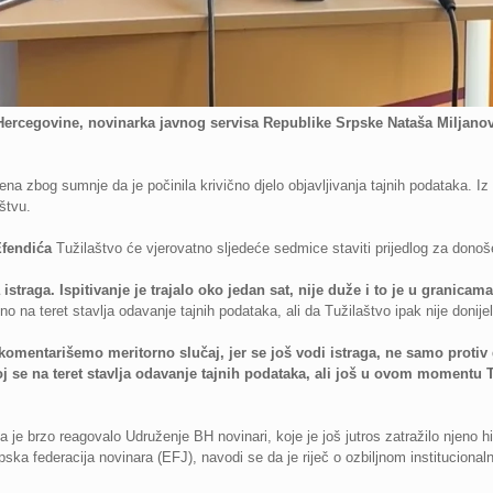
Hercegovine, novinarka javnog servisa Republike Srpske Nataša Miljano
ena zbog sumnje da je počinila krivično djelo objavljivanja tajnih podataka. 
štvu.
fendića
Tužilaštvo će vjerovatno sljedeće sedmice staviti prijedlog za donoš
straga. Ispitivanje je trajalo oko jedan sat, nije duže i to je u granicam
o na teret stavlja odavanje tajnih podataka, ali da Tužilaštvo ipak nije donijel
omentarišemo meritorno slučaj, jer se još vodi istraga, ne samo protiv 
oj se na teret stavlja odavanje tajnih podataka, ali još u ovom momentu 
a je brzo reagovalo Udruženje BH novinari, koje je još jutros zatražilo njeno 
ska federacija novinara (EFJ), navodi se da je riječ o ozbiljnom institucional