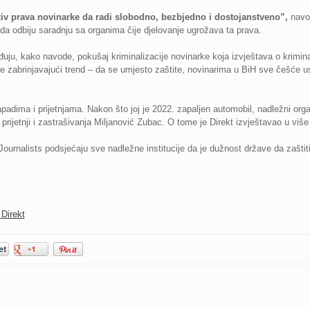
tiv prava novinarke da radi slobodno, bezbjedno i dostojanstveno”,
navo
i da odbiju saradnju sa organima čije djelovanje ugrožava ta prava.
uju, kako navode, pokušaj kriminalizacije novinarke koja izvještava o kriminal
 zabrinjavajući trend – da se umjesto zaštite, novinarima u BiH sve češće u
padima i prijetnjama. Nakon što joj je 2022. zapaljen automobil, nadležni orga
i prijetnji i zastrašivanja Miljanović Zubac. O tome je Direkt izvještavao u više
ournalists podsjećaju sve nadležne institucije da je dužnost države da zaštiti
 Direkt