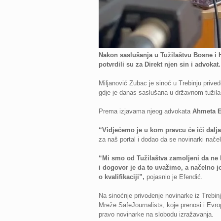
Nakon saslušanja u Tužilaštvu Bosne i 
potvrdili su za Direkt njen sin i advokat.
Miljanović Zubac je sinoć u Trebinju prived
gdje je danas saslušana u državnom tužila
Prema izjavama njeog advokata
Ahmeta E
“Vidjećemo je u kom pravcu će ići dalja i
za naš portal i dodao da se novinarki načeln
“Mi smo od Tužilaštva zamoljeni da ne k
i dogovor je da to uvažimo, a načelno j
o kvalifikaciji”,
pojasnio je Efendić.
Na sinoćnje privođenje novinarke iz Trebinj
Mreže SafeJournalists, koje prenosi i Evrop
pravo novinarke na slobodu izražavanja.