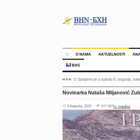
O NAMA
AKTUELNOSTI
ANA
BHS
U Sarajevu je u subotu 8. avgusta, nako
Novinarka Nataša Miljanović Zub
8 Augusta, 2025
0
907
Iz medija