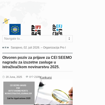
Navigate to...
jeća Grada Sarajeva povodom Dana Sarajeva dugogodišnjoj...
Sarajevo, 02. juli 2026. – Organizacija Pro Educa juče je uspješno održala 
Ankara, 19. juni 2026. – Preds
Otvoren poziv za prijave za CEI SEEMO
nagradu za izuzetne zasluge u
istraživačkom novinarstvu 2025.
20 Juna, 2025
0
2109
Konkursi