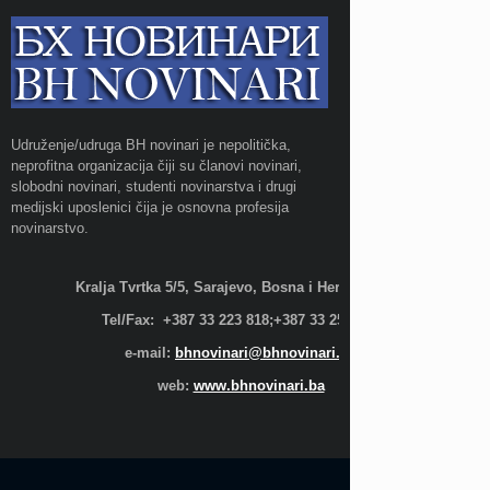
Udruženje/udruga BH novinari je nepolitička,
neprofitna organizacija čiji su članovi novinari,
slobodni novinari, studenti novinarstva i drugi
medijski uposlenici čija je osnovna profesija
novinarstvo.
Kralja Tvrtka 5/5, Sarajevo, Bosna i Hercegovina;
Tel/Fax: +387 33 223 818;+387 33 255 600
e-mail:
bhnovinari@bhnovinari.ba
web:
www.bhnovinari.ba