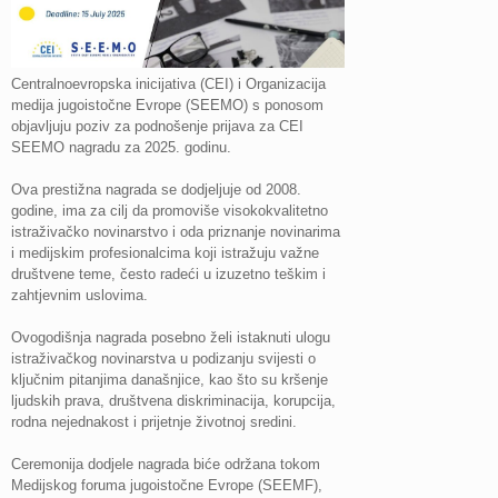
Centralnoevropska inicijativa (CEI) i Organizacija
medija jugoistočne Evrope (SEEMO) s ponosom
objavljuju poziv za podnošenje prijava za CEI
SEEMO nagradu za 2025. godinu.
Ova prestižna nagrada se dodjeljuje od 2008.
godine, ima za cilj da promoviše visokokvalitetno
istraživačko novinarstvo i oda priznanje novinarima
i medijskim profesionalcima koji istražuju važne
društvene teme, često radeći u izuzetno teškim i
zahtjevnim uslovima.
Ovogodišnja nagrada posebno želi istaknuti ulogu
istraživačkog novinarstva u podizanju svijesti o
ključnim pitanjima današnjice, kao što su kršenje
ljudskih prava, društvena diskriminacija, korupcija,
rodna nejednakost i prijetnje životnoj sredini.
Ceremonija dodjele nagrada biće održana tokom
Medijskog foruma jugoistočne Evrope (SEEMF),