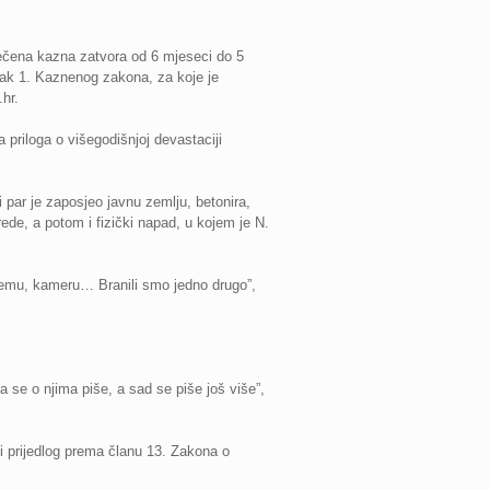
ječena kazna zatvora od 6 mjeseci do 5
avak 1. Kaznenog zakona, za koje je
hr.
priloga o višegodišnjoj devastaciji
par je zaposjeo javnu zemlju, betonira,
rede, a potom i fizički napad, u kojem je N.
opremu, kameru… Branili smo jedno drugo”,
a se o njima piše, a sad se piše još više”,
ni prijedlog prema članu 13. Zakona o