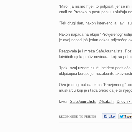
“Miro i ja nismo htjeli to potpisati jer se mi
znali za Protokol o postupanju u slučaju na
“Tek drugi dan, nakon intervencija, javili s
Nakon napada na ekipu “Provjerenog” uslij
je ovaj napad još jedan dokaz prijetećeg o
Reagovala je i mreža SafeJournalists. Pozdr
krivičnih djela protiv novinara, koji su po
“Ipak, ovaj uznemirujući incident podsjeć
uključujući korupciju, nezakonite aktivnost
Ovo je drugi put da ekipa “Provjerenog” upo
muškarcu koji je i tada tvrdio da je to njeg
Izvor:
SafeJournalists
,
24sata.hr
,
Dnevnik.
RECOMMEND TO FRIENDS