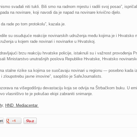
 nismo svađali niti tukli. Bili smo na radnom mjestu i radili svoj posao”, ispričal
pada na novinare, koji navodi da je napad na novinare krivično djelo.
u da rade po tom protokolu”, kazala je.
edile su osuđujuće reakcije novinarskih udruženja među kojima je i Hrvatsko
kruženja u kojem rade novinari i novinarke u Hrvatskoj.
avljajući brzu reakciju hrvatske policije, istaknuli su i važnost provođenja P
tpisali Ministarstvo unutrašnjih poslova Republike Hrvatske, Hrvatsko novinarsk
a na stalne rizike sa kojima se suočavaju novinari u regionu — posebno kada iz
i i zloupotrebu javne imovine”, saopštio je SafeJournalists.
zorava na višegodišnju devastaciju koja se odvija na Štrbačkom buku. U emisij
ovo vlasništvo te je pokušao ekipi zabraniti snimanje.
h
r,
HND
Mediacentar