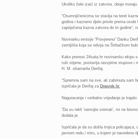
Ukoliko žele izaći iz zatvora, oboje moraju 
“Osumnjičenicima se stavlja na teret kazne
godina i kazneno djelo prisile prema osobi 
zapriječena kazna zatvora do tri godine”, 
Novinarku emisije “Provjereno” Danku Derif
zemljišta koja se odvija na Štrbačkom buku
Kako prenosi 24sata.hr novinarsku ekipu su
ruši stijene, postavlja rasvjetne stupove i 
H. M. ošamarila Derifaj.
“Spremna sam na sve, ali zabrinuta sam bila
ispričala je Derifaj za
Dnevnik.hr.
Naguravanje i verbalno vrijeđanje je trajalo
“Da su rekli ‘nemojte snimati’, mi ne bismo
dodala je.
Ispričala je da su došla trojica policajaca
javnom redu i miru, u kojem je navedeno dj