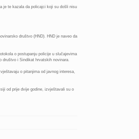
a je te kazala da policajci koji su došli nisu
 novinarsko društvo (HND). HND je naveo da
rotokola o postupanju policije u slučajevima
o društvo i Sindikat hrvatskih novinara.
vještavaju o pitanjima od javnog interesa,
i od prije dvije godine, izvještavali su o