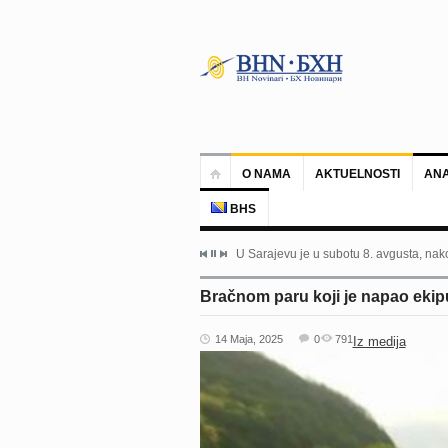
O NAMA
AKTUELNOSTI
ANA
BHS
U Sarajevu je u subotu 8. avgusta, nako
Bračnom paru koji je napao ekip
14 Maja, 2025
0
791
Iz medija