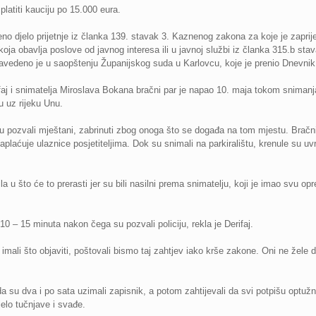
platiti kauciju po 15.000 eura.
no djelo prijetnje iz članka 139. stavak 3. Kaznenog zakona za koje je zapri
koja obavlja poslove od javnog interesa ili u javnoj službi iz članka 315.b st
navedeno je u saopštenju Županijskog suda u Karlovcu, koje je prenio Dnevnik.
aj i snimatelja Miroslava Bokana bračni par je napao 10. maja tokom snimanja 
 uz rijeku Unu.
 pozvali mještani, zabrinuti zbog onoga što se događa na tom mjestu. Bračni 
naplaćuje ulaznice posjetiteljima. Dok su snimali na parkiralištu, krenule su uv
 u što će to prerasti jer su bili nasilni prema snimatelju, koji je imao svu 
 10 – 15 minuta nakon čega su pozvali policiju, rekla je Derifaj.
 imali što objaviti, poštovali bismo taj zahtjev iako krše zakone. Oni ne žele d
, da su dva i po sata uzimali zapisnik, a potom zahtijevali da svi potpišu optuž
elo tučnjave i svađe.