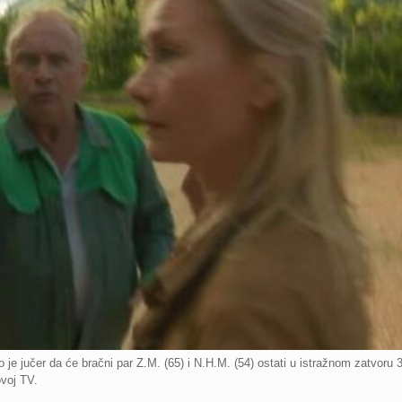
 je jučer da će bračni par Z.M. (65) i N.H.M. (54) ostati u istražnom zatvor
ovoj TV.