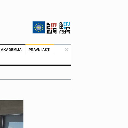
 AKADEMIJA
PRAVNI AKTI
Ankara, 19. juni 2026. – Predstavni