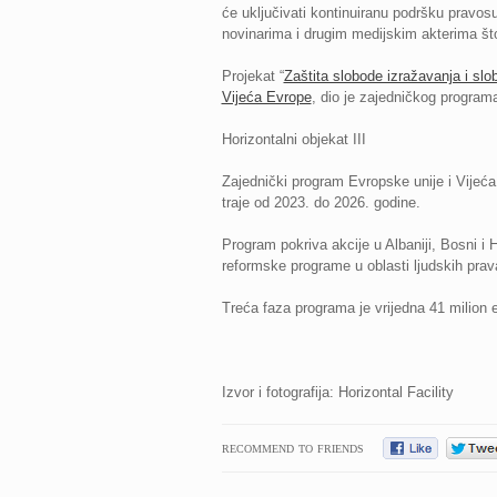
će uključivati kontinuiranu podršku pravos
novinarima i drugim medijskim akterima što
Projekat “
Zaštita slobode izražavanja i s
Vijeća Evrope
, dio je zajedničkog program
Horizontalni objekat III
Zajednički program Evropske unije i Vijeća 
traje od 2023. do 2026. godine.
Program pokriva akcije u Albaniji, Bosni i
reformske programe u oblasti ljudskih prava
Treća faza programa je vrijedna 41 milion 
Izvor i fotografija: Horizontal Facility
RECOMMEND TO FRIENDS