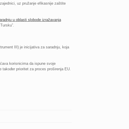
jednici, uz pružanje efikasnije zaštite
aradnju u oblasti slobode izražavanja
 Tursku”.
ument III) je inicijativa za saradnju, koja
gućava korisnicima da ispune svoje
e također prioritet za proces proširenja EU.