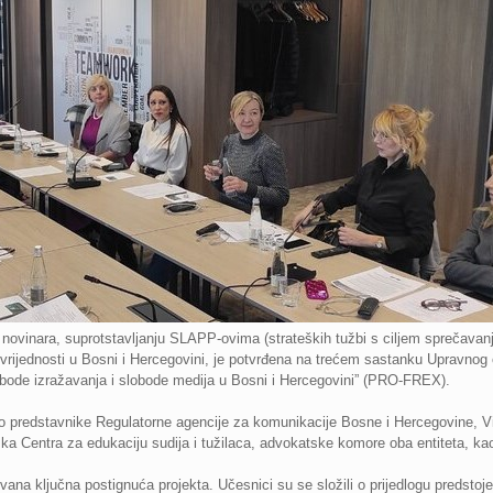
novinara, suprotstavljanju SLAPP-ovima (strateških tužbi s ciljem sprečavanj
rijednosti u Bosni i Hercegovini, je potvrđena na trećem sastanku Upravnog 
lobode izražavanja i slobode medija u Bosni i Hercegovini” (PRO-FREX).
o predstavnike Regulatorne agencije za komunikacije Bosne i Hercegovine, Vi
ka Centra za edukaciju sudija i tužilaca, advokatske komore oba entiteta, ka
na ključna postignuća projekta. Učesnici su se složili o prijedlogu predstoje