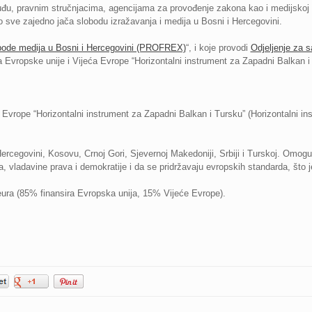
uđu, pravnim stručnjacima, agencijama za provođenje zakona kao i medijskoj za
 sve zajedno jača slobodu izražavanja i medija u Bosni i Hercegovini.
lobode medija u Bosni i Hercegovini (PROFREX)
“, i koje provodi
Odjeljenje za s
a Evropske unije i Vijeća Evrope “Horizontalni instrument za Zapadni Balkan i
Evrope “Horizontalni instrument za Zapadni Balkan i Tursku” (Horizontalni instr
 Hercegovini, Kosovu, Crnoj Gori, Sjevernoj Makedoniji, Srbiji i Turskoj. Omo
, vladavine prava i demokratije i da se pridržavaju evropskih standarda, što j
eura (85% finansira Evropska unija, 15% Vijeće Evrope).