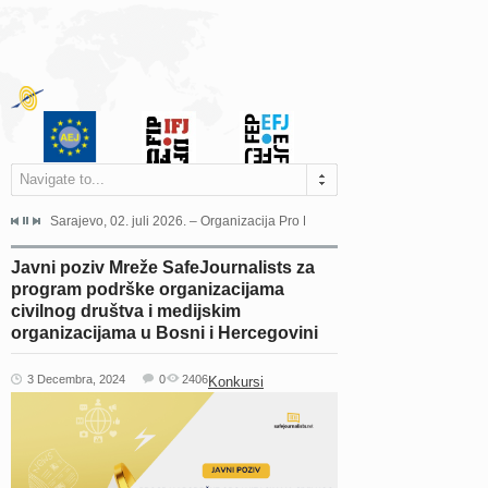
Navigate to...
jeća Grada Sarajeva povodom Dana Sarajeva dugogodišnjoj...
Sarajevo, 02. juli 2026. – Organizacija Pro Educa juče je uspješno održala 
Ankara, 19. juni 2026. – Preds
Javni poziv Mreže SafeJournalists za
program podrške organizacijama
civilnog društva i medijskim
organizacijama u Bosni i Hercegovini
3 Decembra, 2024
0
2406
Konkursi