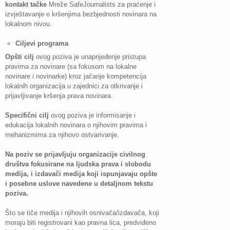
kontakt tačke
Mreže SafeJournalists za praćenje i
izvještavanje o kršenjima bezbjednosti novinara na
lokalnom nivou.
Ciljevi programa
Opšti cilj
ovog poziva je unaprijeđenje pristupa
pravima za novinare (sa fokusom na lokalne
novinare i novinarke) kroz jačanje kompetencija
lokalnih organizacija u zajednici za otkrivanje i
prijavljivanje kršenja prava novinara.
Specifični cilj
ovog poziva je informisanje i
edukacija lokalnih novinara o njihovim pravima i
mehanizmima za njihovo ostvarivanje.
Na poziv se prijavljuju organizacije civilnog
društva fokusirane na ljudska prava i slobodu
medija
, i izdavači medija koji ispunjavaju opšte
i posebne uslove navedene u detaljnom tekstu
poziva.
Što se tiče medija i njihovih osnivača/izdavača, koji
moraju biti registrovani kao pravna lica, predviđeno