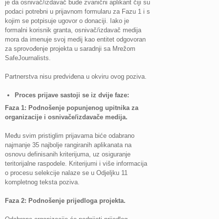
je da osnivač/izdavač bude zvanični aplikant čiji su
podaci potrebni u prijavnom formularu za Fazu 1 i s
kojim se potpisuje ugovor o donaciji. Iako je
formalni korisnik granta, osnivač/izdavač medija
mora da imenuje svoj medij kao entitet odgovoran
za sprovođenje projekta u saradnji sa Mrežom
SafeJournalists.
Partnerstva nisu predviđena u okviru ovog poziva.
Proces prijave sastoji se iz dvije faze:
Faza 1:
Podnošenje popunjenog upitnika za
organizacije i osnivače/izdavače medija.
Među svim pristiglim prijavama biće odabrano
najmanje 35 najbolje rangiranih aplikanata na
osnovu definisanih kriterijuma, uz osiguranje
teritorijalne raspodele. Kriterijumi i više informacija
o procesu selekcije nalaze se u Odjeljku 11
kompletnog teksta poziva.
Faza 2:
Podnošenje prijedloga projekta.